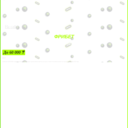
На сайт
ФРИБЕТ
ЗА ДЕПОЗИТЫ
До 60 000 ₸
21+
Лицензии №24514359, выданной комитетом индустрии туризма Министерства культуры и спорта Республики Казахстан срок до 27 сентября 2034 года.