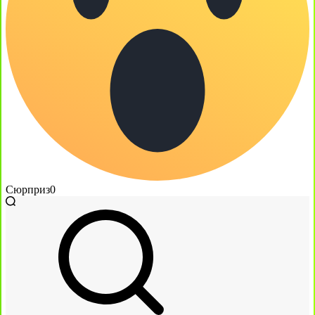
Сюрприз
0