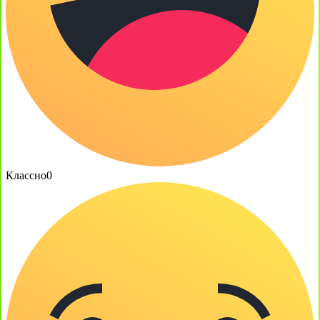
Классно
0