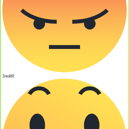
Злой
0