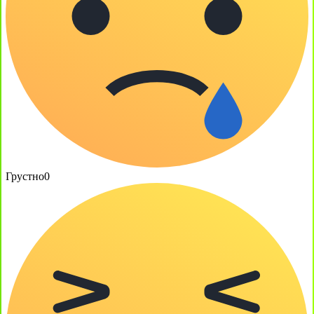
Грустно
0