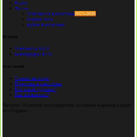
Клубы
Футзал
Чемпионат Казахстана
2025-2026
Первая лига
Кубок Казахстана
История
Чемпионы КПЛ
Бомбардиры КПЛ
База знаний
Ставки на спорт
Причины и симптомы
Кто такой лудоман?
Как избавиться?
Читаете:
29-летний полузащитник Асланбек Какимов уходит
из «Турана»