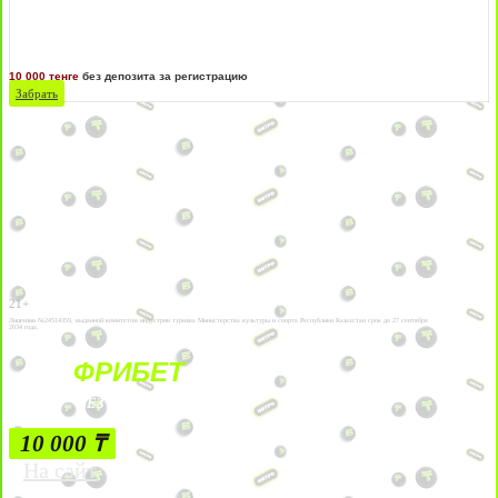
10 000 тенге
без депозита за регистрацию
Забрать
21+
Лицензии №24514359, выданной комитетом индустрии туризма Министерства культуры и спорта Республики Казахстан срок до 27 сентября
2034 года.
ФРИБЕТ
БЕЗ УСЛОВИЙ
10 000 ₸
На сайт