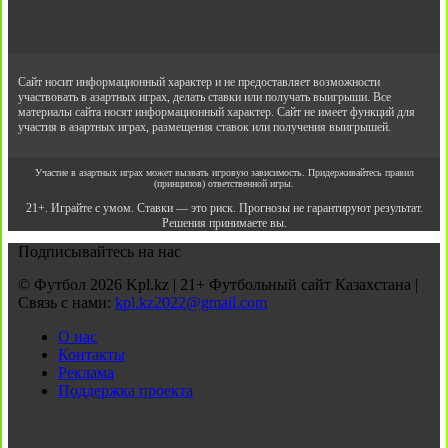
Сайт носит информационный характер и не предоставляет возможности
участвовать в азартных играх, делать ставки или получать выигрыши. Все
материалы сайта носят информационный характер. Сайт не имеет функций для
участия в азартных играх, размещения ставок или получения выигрышей.
Участие в азартных играх может вызвать игровую зависимость. Придерживайтесь правил
(принципов) ответственной игры.
21+. Играйте с умом. Ставки — это риск. Прогнозы не гарантируют результат.
Решения принимаете вы.
Подписывайтесь на нас
© Футбол 2026 Kpl.kz | 21+ Футбольный сайт Казахстана |
Связь с нами:
kpl.kz2022@gmail.com
О нас
Контакты
Реклама
Поддержка проекта