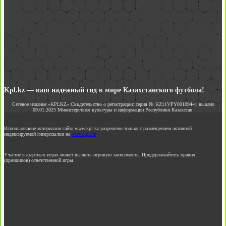
Kpl.kz — ваш надежный гид в мире Казахстанского футбола!
Сетевое издание «KPLKZ» Свидетельство о регистрации: серия № KZ11VPY00109441 выдано
09.01.2025 Министерством культуры и информации Республики Казахстан.
Использование материалов сайта www.kpl.kz разрешено только с размещением активной
индексируемой гиперссылки на
www.kpl.kz
Участие в азартных играх может вызвать игровую зависимость. Придерживайтесь правил
(принципов) ответственной игры.