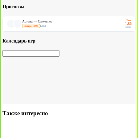
Прогнозы
Ubet
Астана — Окжетпес
1.86
КПЛ
Завтра 18:00
Коэф.
Календарь игр
Также интересно