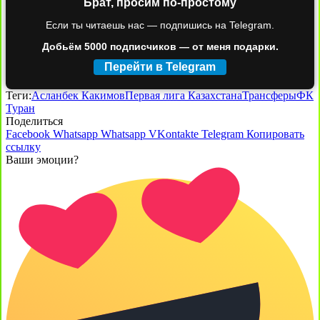
Брат, просим по-простому
Если ты читаешь нас — подпишись на Telegram.
Добьём 5000 подписчиков — от меня подарки.
Перейти в Telegram
Теги:
Асланбек Какимов
Первая лига Казахстана
Трансферы
ФК
Туран
Поделиться
Facebook
Whatsapp
Whatsapp
VKontakte
Telegram
Копировать
ссылку
Ваши эмоции?