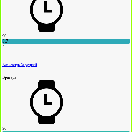
90
8.7
4
Александр Заруцкий
Вратарь
90