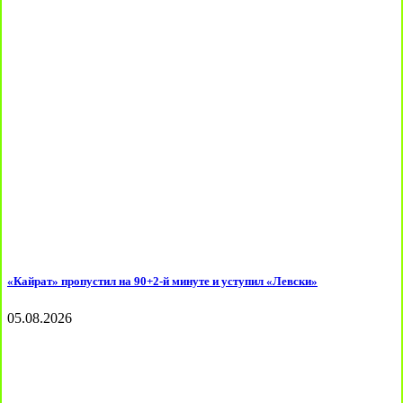
«Кайрат» пропустил на 90+2-й минуте и уступил «Левски»
05.08.2026