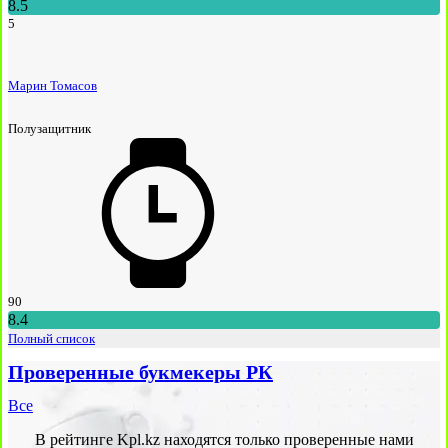
8.5
5
Марин Томасов
Полузащитник
90
8.4
Полный список
Проверенные букмекеры РК
Все
В рейтинге Kpl.kz находятся только проверенные нами