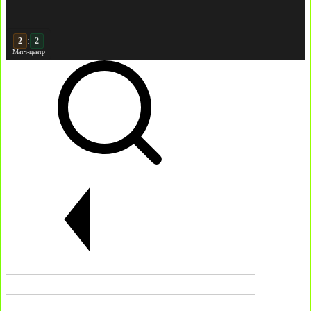
:
3
Матч-центр