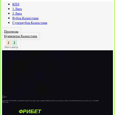
КПЛ
1 Лига
2 Лига
Кубок Казахстана
Суперкубок Казахстана
Прогнозы
Букмекеры Казахстана
3
:
Матч-центр
21+
Лицензии №24514359, выданной комитетом индустрии туризма Министерства культуры и спорта Республики Казахстан срок до 27 сентября
2034 года.
ФРИБЕТ