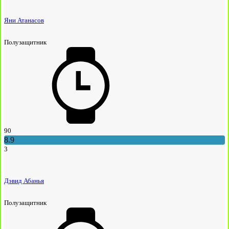
Яни Атанасов
Полузащитник
90
8.9
3
Дэвид Абанья
Полузащитник