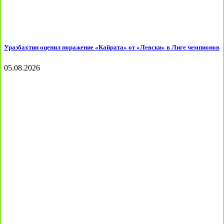
Уразбахтин оценил поражение «Кайрата» от «Левски» в Лиге чемпионов
05.08.2026