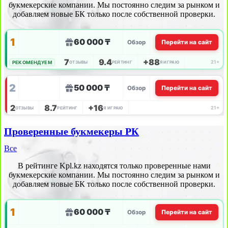
букмекерские компании. Мы постоянно следим за рынком и
добавляем новые БК только после собственной проверки.
1
60 000 ₸
Обзор
Перейти на сайт
7
9.4
+88
21+
РЕКОМЕНДУЕМ
ОТЗЫВЫ
РЕЙТИНГ
Я ИГРАЮ
2
50 000 ₸
Обзор
Перейти на сайт
2
8.7
+16
21+
ОТЗЫВЫ
РЕЙТИНГ
Я ИГРАЮ
Проверенные букмекеры РК
Все
В рейтинге Kpl.kz находятся только проверенные нами
букмекерские компании. Мы постоянно следим за рынком и
добавляем новые БК только после собственной проверки.
1
60 000 ₸
Обзор
Перейти на сайт