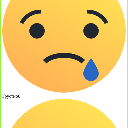
Грустно
0