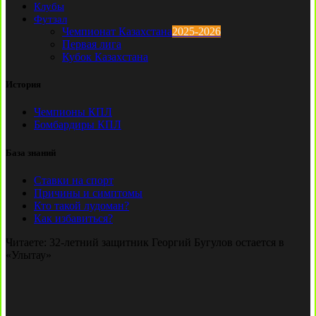
Клубы
Футзал
Чемпионат Казахстана
2025-2026
Первая лига
Кубок Казахстана
История
Чемпионы КПЛ
Бомбардиры КПЛ
База знаний
Ставки на спорт
Причины и симптомы
Кто такой лудоман?
Как избавиться?
Читаете:
32-летний защитник Георгий Бугулов остается в
«Улытау»