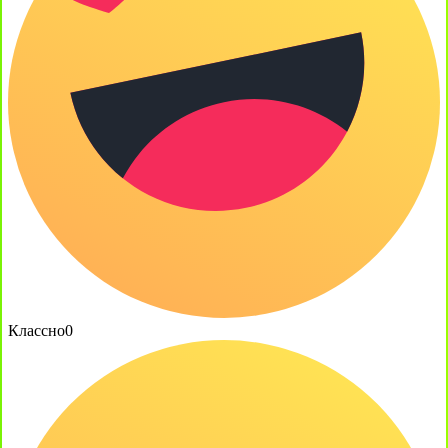
Классно
0