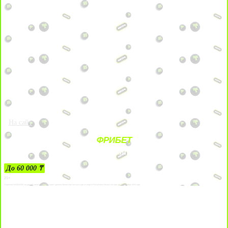
На сайт
ФРИБЕТ
ЗА ДЕПОЗИТЫ
До 60 000 ₸
21+
Лицензии №24514359, выданной комитетом индустрии туризма Министерства культуры и спорта Республики Казахстан срок до 27 сентября 2034 года.