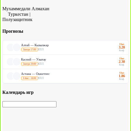
Мухаммедали Алмахан
Туркестан
|
Полузащитник
Прогнозы
Ubet
Алтай — Кызылжар
3.20
КПЛ
Завтра 17:00
Коэф.
Ubet
Каспий — Улытау
2.30
КПЛ
Завтра 20:00
Коэф.
Ubet
Астана — Окжетпес
1.86
КПЛ
9 Авг · 18:00
Коэф.
Календарь игр