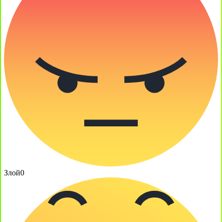
Злой
0