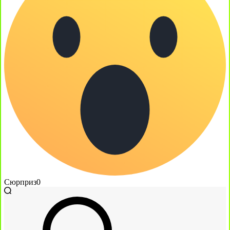
Сюрприз
0