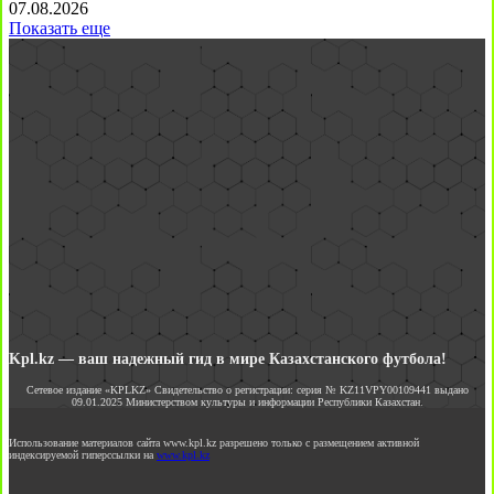
07.08.2026
Показать еще
Kpl.kz — ваш надежный гид в мире Казахстанского футбола!
Сетевое издание «KPLKZ» Свидетельство о регистрации: серия № KZ11VPY00109441 выдано
09.01.2025 Министерством культуры и информации Республики Казахстан.
Использование материалов сайта www.kpl.kz разрешено только с размещением активной
индексируемой гиперссылки на
www.kpl.kz