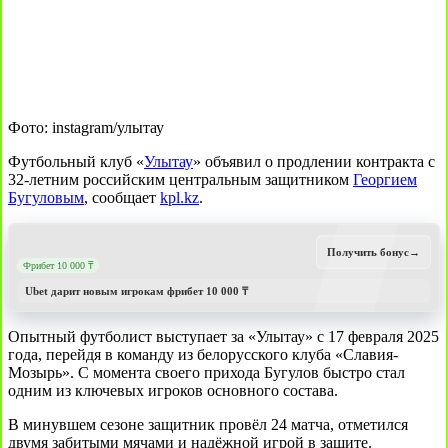
Фото: instagram/улытау
Футбольный клуб «
Улытау
» объявил о продлении контракта с
32-летним российским центральным защитником
Георгием
Бугуловым
, сообщает
kpl.kz
.
Получить бонус
→
Фрибет 10 000 ₸
Ubet дарит новым игрокам фрибет 10 000 ₸
Опытный футболист выступает за «Улытау» с 17 февраля 2025
года, перейдя в команду из белорусского клуба «Славия-
Мозырь». С момента своего прихода Бугулов быстро стал
одним из ключевых игроков основного состава.
В минувшем сезоне защитник провёл 24 матча, отметился
двумя забитыми мячами и надёжной игрой в защите.