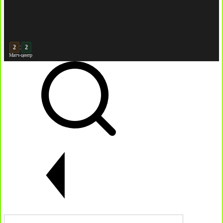
:
3
2
Матч-центр