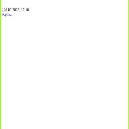
| 04.02.2026, 12:10
Kpl.kz