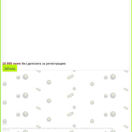
10 000 тенге
без депозита за регистрацию
Забрать
21+
Лицензии №24514359, выданной комитетом индустрии туризма Министерства культуры и спорта Республики Казахстан срок до 27 сентября
2034 года.