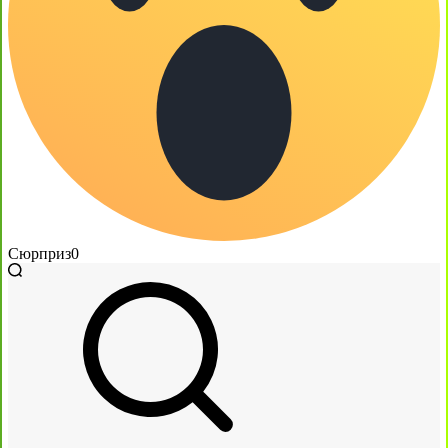
Сюрприз
0