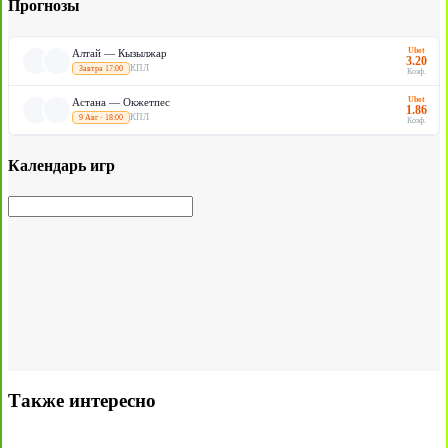
Прогнозы
Ubet
Алтай — Кызылжар
3.20
КПЛ
Завтра 17:00
Коэф.
Ubet
Астана — Окжетпес
1.86
КПЛ
9 Авг · 18:00
Коэф.
Календарь игр
Также интересно