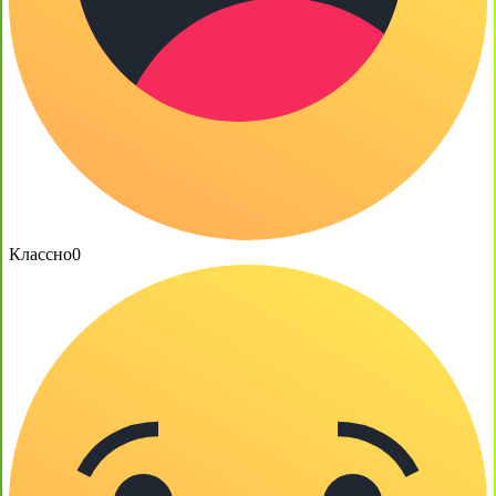
Классно
0