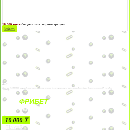
10 000 тенге
без депозита за регистрацию
Забрать
21+
Лицензии №24514359, выданной комитетом индустрии туризма Министерства культуры и спорта Республики Казахстан срок до 27 сентября
2034 года.
ФРИБЕТ
БЕЗ УСЛОВИЙ
10 000 ₸
На сайт