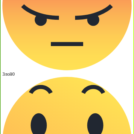
Злой
0