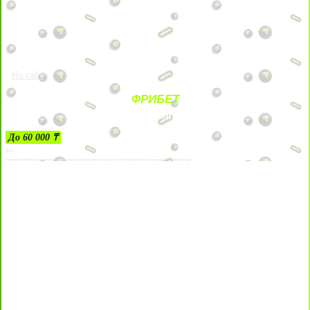
На сайт
ФРИБЕТ
ЗА ДЕПОЗИТЫ
До 60 000 ₸
21+
Лицензии №24514359, выданной комитетом индустрии туризма Министерства культуры и спорта Республики Казахстан срок до 27 сентября 2034 года.