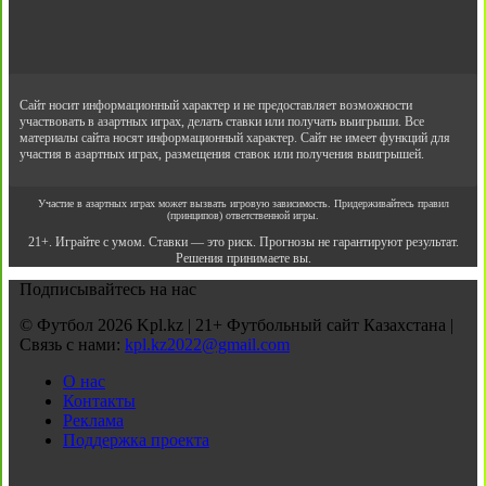
Сайт носит информационный характер и не предоставляет возможности
участвовать в азартных играх, делать ставки или получать выигрыши. Все
материалы сайта носят информационный характер. Сайт не имеет функций для
участия в азартных играх, размещения ставок или получения выигрышей.
Участие в азартных играх может вызвать игровую зависимость. Придерживайтесь правил
(принципов) ответственной игры.
21+. Играйте с умом. Ставки — это риск. Прогнозы не гарантируют результат.
Решения принимаете вы.
Подписывайтесь на нас
© Футбол 2026 Kpl.kz | 21+ Футбольный сайт Казахстана |
Связь с нами:
kpl.kz2022@gmail.com
О нас
Контакты
Реклама
Поддержка проекта