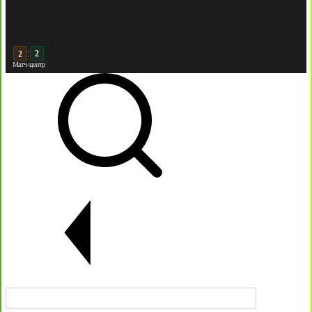
:
2
Матч-центр