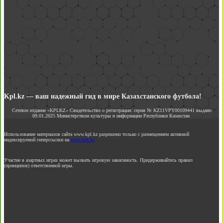
Kpl.kz — ваш надежный гид в мире Казахстанского футбола!
Сетевое издание «KPLKZ» Свидетельство о регистрации: серия № KZ11VPY00109441 выдано
09.01.2025 Министерством культуры и информации Республики Казахстан.
Использование материалов сайта www.kpl.kz разрешено только с размещением активной
индексируемой гиперссылки на
www.kpl.kz
Участие в азартных играх может вызвать игровую зависимость. Придерживайтесь правил
(принципов) ответственной игры.