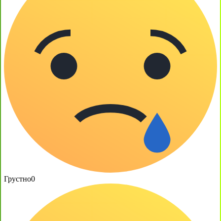
Грустно
0