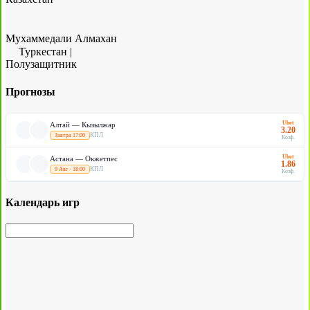
Мухаммедали Алмахан
Туркестан
|
Полузащитник
Прогнозы
Ubet
Алтай — Кызылжар
3.20
КПЛ
Завтра 17:00
Коэф.
Ubet
Астана — Окжетпес
1.86
КПЛ
9 Авг · 18:00
Коэф.
Календарь игр