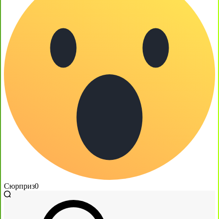
Сюрприз
0