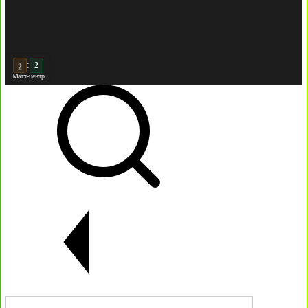
:
3
2
Матч-центр