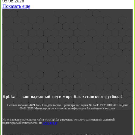
05.08.2026
Показать еще
Kpl.kz — ваш надежный гид в мире Казахстанского футбола!
Сетевое издание «KPLKZ» Свидетельство о регистрации: серия № KZ11VPY00109441 выдано
09.01.2025 Министерством культуры и информации Республики Казахстан.
Использование материалов сайта www.kpl.kz разрешено только с размещением активной
индексируемой гиперссылки на
www.kpl.kz