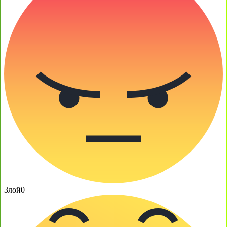
Злой
0