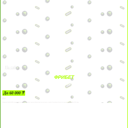
На сайт
ФРИБЕТ
ЗА ДЕПОЗИТЫ
До 60 000 ₸
21+
Лицензии №24514359, выданной комитетом индустрии туризма Министерства культуры и спорта Республики Казахстан срок до 27 сентября 2034 года.