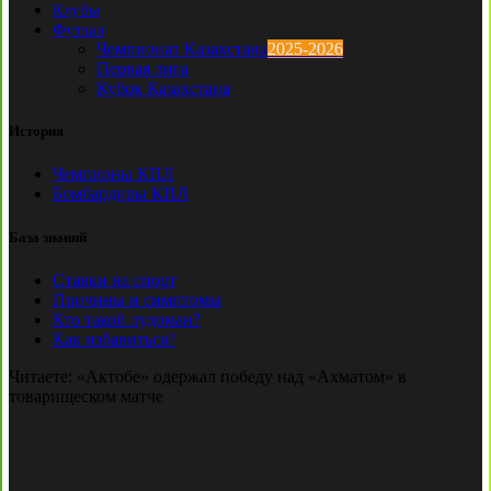
Клубы
Футзал
Чемпионат Казахстана
2025-2026
Первая лига
Кубок Казахстана
История
Чемпионы КПЛ
Бомбардиры КПЛ
База знаний
Ставки на спорт
Причины и симптомы
Кто такой лудоман?
Как избавиться?
Читаете:
«Актобе» одержал победу над «Ахматом» в
товарищеском матче