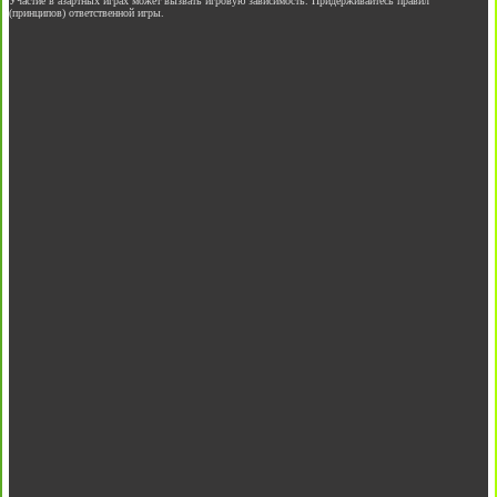
Участие в азартных играх может вызвать игровую зависимость. Придерживайтесь правил
(принципов) ответственной игры.