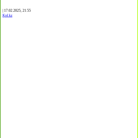
| 17.02.2025, 21:55
Kpl.kz