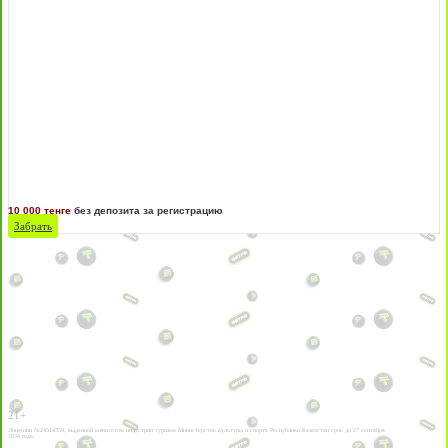
10 000 тенге
без депозита за регистрацию
Забрать
21+
Лицензии №24514359, выданной комитетом индустрии туризма Министерства культуры и спорта Республики Казахстан срок до 27 сентября
2034 года.