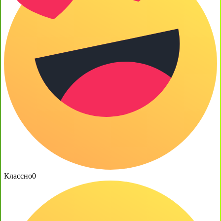
Классно
0