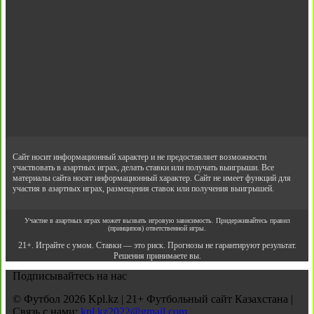
Сайт носит информационный характер и не предоставляет возможности
участвовать в азартных играх, делать ставки или получать выигрыши. Все
материалы сайта носят информационный характер. Сайт не имеет функций для
участия в азартных играх, размещения ставок или получения выигрышей.
Участие в азартных играх может вызвать игровую зависимость. Придерживайтесь правил
(принципов) ответственной игры.
21+. Играйте с умом. Ставки — это риск. Прогнозы не гарантируют результат.
Решения принимаете вы.
Подписывайтесь на нас
© Футбол 2026 Kpl.kz | 21+ Футбольный сайт Казахстана |
Связь с нами:
kpl.kz2022@gmail.com