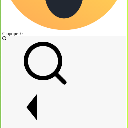
Сюрприз
0