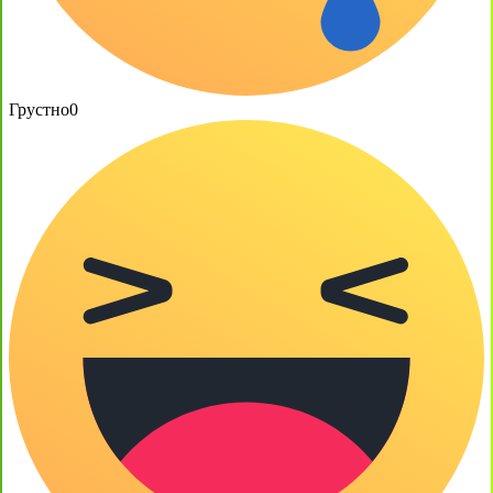
Грустно
0