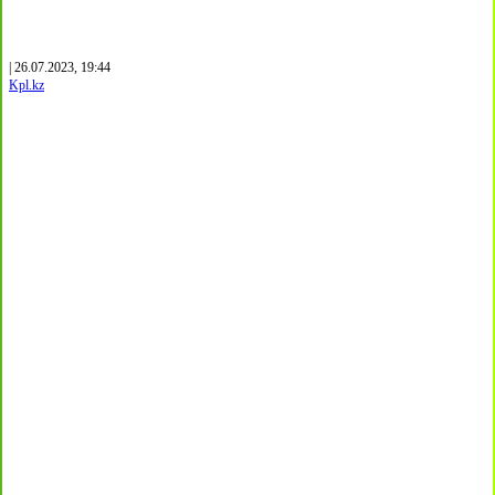
| 26.07.2023, 19:44
Kpl.kz