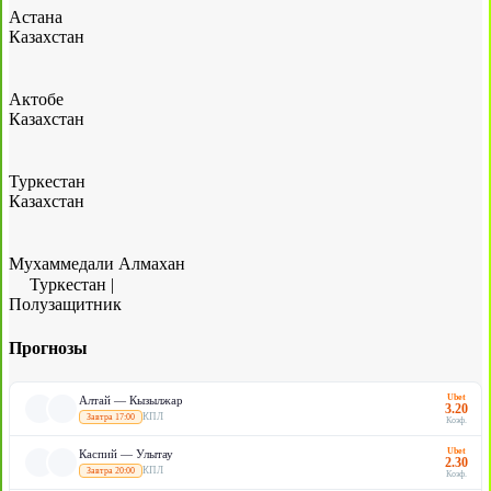
Астана
Казахстан
Актобе
Казахстан
Туркестан
Казахстан
Мухаммедали Алмахан
Туркестан
|
Полузащитник
Прогнозы
Ubet
Алтай — Кызылжар
3.20
КПЛ
Завтра 17:00
Коэф.
Ubet
Каспий — Улытау
2.30
КПЛ
Завтра 20:00
Коэф.