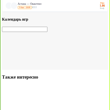
Ubet
Астана — Окжетпес
1.86
КПЛ
9 Авг · 18:00
Коэф.
Календарь игр
Также интересно