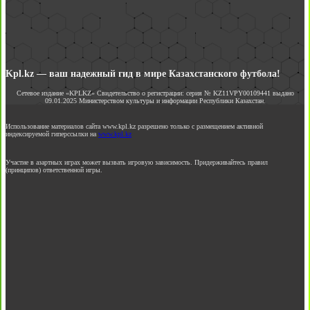
Kpl.kz — ваш надежный гид в мире Казахстанского футбола!
Сетевое издание «KPLKZ» Свидетельство о регистрации: серия № KZ11VPY00109441 выдано
09.01.2025 Министерством культуры и информации Республики Казахстан.
Использование материалов сайта www.kpl.kz разрешено только с размещением активной
индексируемой гиперссылки на
www.kpl.kz
Участие в азартных играх может вызвать игровую зависимость. Придерживайтесь правил
(принципов) ответственной игры.