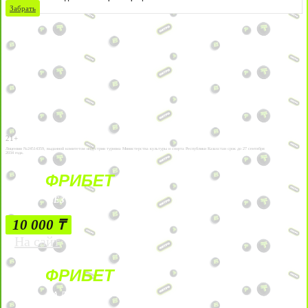
Забрать
21+
Лицензии №24514359, выданной комитетом индустрии туризма Министерства культуры и спорта Республики Казахстан срок до 27 сентября
2034 года.
ФРИБЕТ
БЕЗ УСЛОВИЙ
10 000 ₸
На сайт
ФРИБЕТ
ЗА ДЕПОЗИТЫ