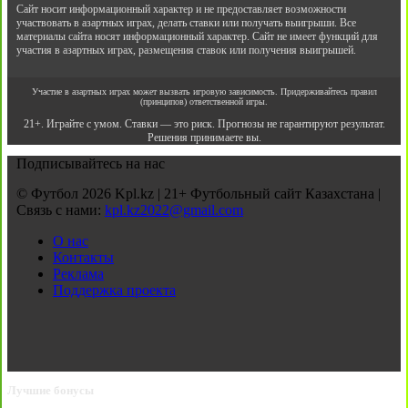
Сайт носит информационный характер и не предоставляет возможности
участвовать в азартных играх, делать ставки или получать выигрыши. Все
материалы сайта носят информационный характер. Сайт не имеет функций для
участия в азартных играх, размещения ставок или получения выигрышей.
Участие в азартных играх может вызвать игровую зависимость. Придерживайтесь правил
(принципов) ответственной игры.
21+. Играйте с умом. Ставки — это риск. Прогнозы не гарантируют результат.
Решения принимаете вы.
Подписывайтесь на нас
© Футбол 2026 Kpl.kz | 21+ Футбольный сайт Казахстана |
Связь с нами:
kpl.kz2022@gmail.com
О нас
Контакты
Реклама
Поддержка проекта
Лучшие бонусы