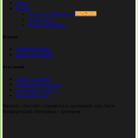
Клубы
Футзал
Чемпионат Казахстана
2025-2026
Первая лига
Кубок Казахстана
История
Чемпионы КПЛ
Бомбардиры КПЛ
База знаний
Ставки на спорт
Причины и симптомы
Кто такой лудоман?
Как избавиться?
Читаете:
«Актобе» стремится в групповой этап Лиги
Конференций: Интервью с тренером