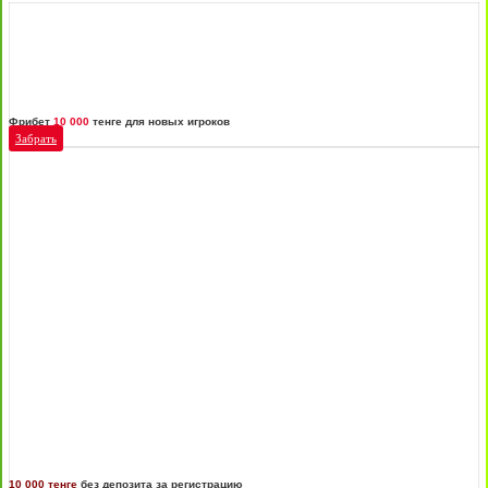
Фрибет
10 000
тенге для новых игроков
Забрать
10 000 тенге
без депозита за регистрацию