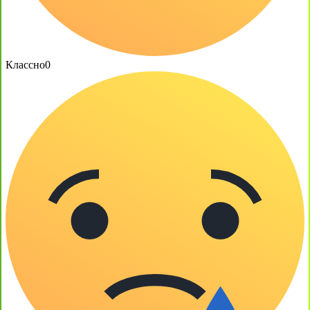
Классно
0