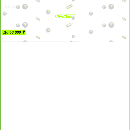
На сайт
ФРИБЕТ
ЗА ДЕПОЗИТЫ
До 60 000 ₸
21+
Лицензии №24514359, выданной комитетом индустрии туризма Министерства культуры и спорта Республики Казахстан срок до 27 сентября 2034 года.