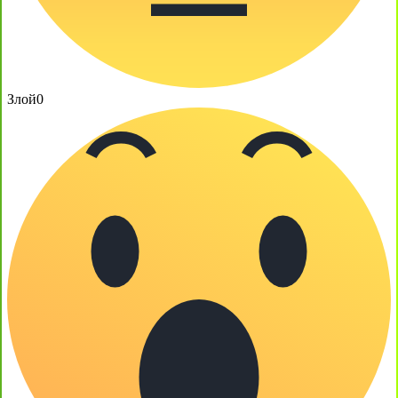
Злой
0