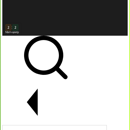
:
3
Матч-центр