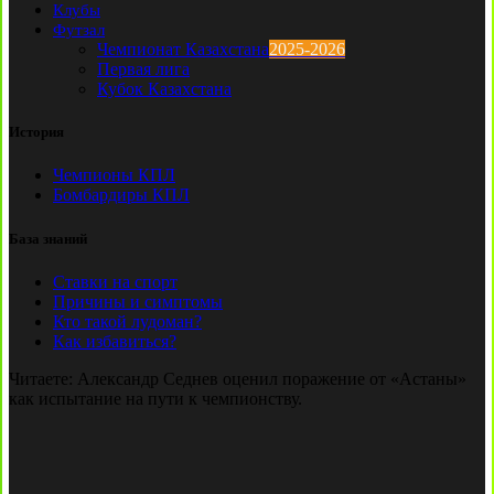
Клубы
Футзал
Чемпионат Казахстана
2025-2026
Первая лига
Кубок Казахстана
История
Чемпионы КПЛ
Бомбардиры КПЛ
База знаний
Ставки на спорт
Причины и симптомы
Кто такой лудоман?
Как избавиться?
Читаете:
Александр Седнев оценил поражение от «Астаны»
как испытание на пути к чемпионству.