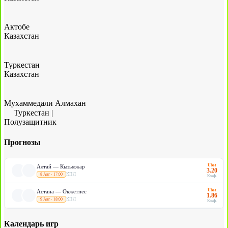
Актобе
Казахстан
Туркестан
Казахстан
Мухаммедали Алмахан
Туркестан
|
Полузащитник
Прогнозы
Ubet
Алтай — Кызылжар
3.20
КПЛ
8 Авг · 17:00
Коэф.
Ubet
Астана — Окжетпес
1.86
КПЛ
9 Авг · 18:00
Коэф.
Календарь игр