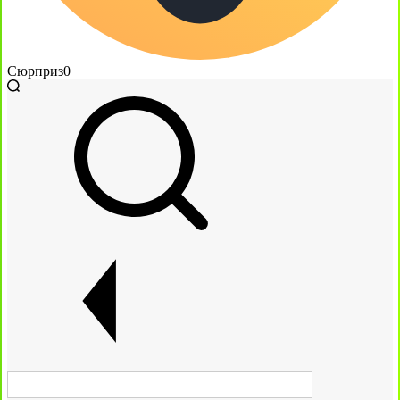
Сюрприз
0