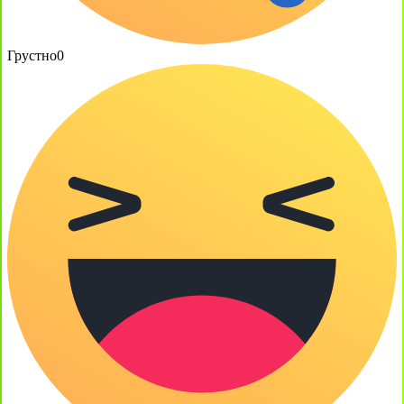
Грустно
0