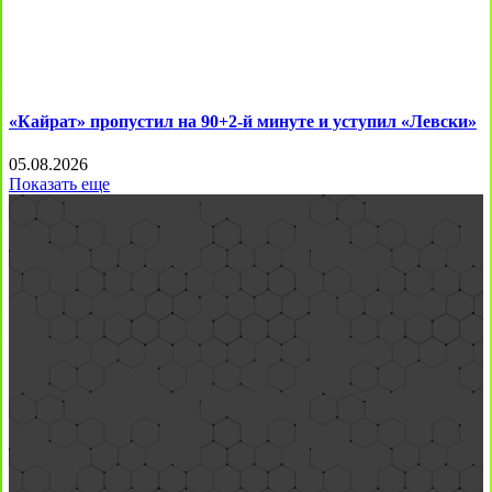
«Кайрат» пропустил на 90+2-й минуте и уступил «Левски»
05.08.2026
Показать еще