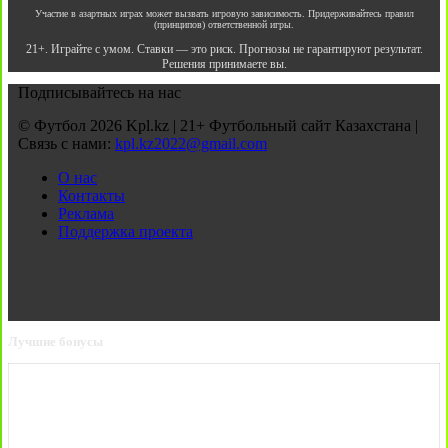
Участие в азартных играх может вызвать игровую зависимость. Придерживайтесь правил
(принципов) ответственной игры.
21+. Играйте с умом. Ставки — это риск. Прогнозы не гарантируют результат.
Решения принимаете вы.
Подписывайтесь на нас
© Футбол 2026 Kpl.kz | 21+ Футбольный сайт Казахстана |
Связь с нами:
kpl.kz2022@gmail.com
О нас
Контакты
Реклама
Поддержка проекта
Лучшие бонусы