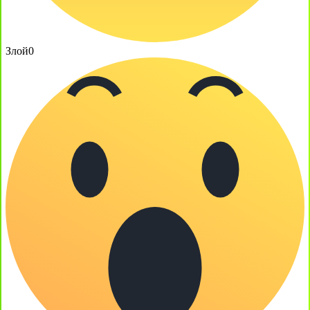
Злой
0