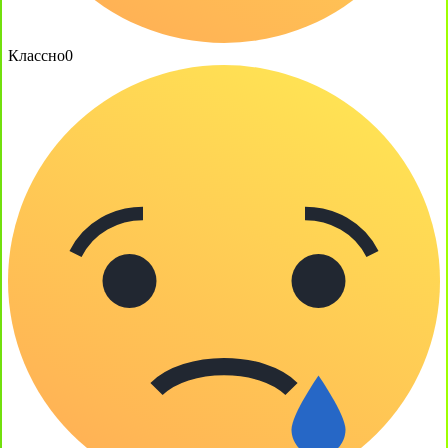
Классно
0