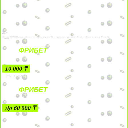
21+
Лицензии №24514359, выданной комитетом индустрии туризма Министерства культуры и спорта Республики Казахстан срок до 27 сентября
2034 года.
ФРИБЕТ
БЕЗ УСЛОВИЙ
10 000 ₸
На сайт
ФРИБЕТ
ЗА ДЕПОЗИТЫ
До 60 000 ₸