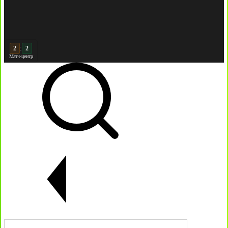
:
3
Матч-центр