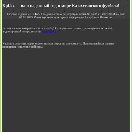
Kpl.kz — ваш надежный гид в мире Казахстанского футбола!
Сетевое издание «KPLKZ» Свидетельство о регистрации: серия № KZ11VPY00109441 выдано
09.01.2025 Министерством культуры и информации Республики Казахстан.
Использование материалов сайта www.kpl.kz разрешено только с размещением активной
индексируемой гиперссылки на
www.kpl.kz
Участие в азартных играх может вызвать игровую зависимость. Придерживайтесь правил
(принципов) ответственной игры.