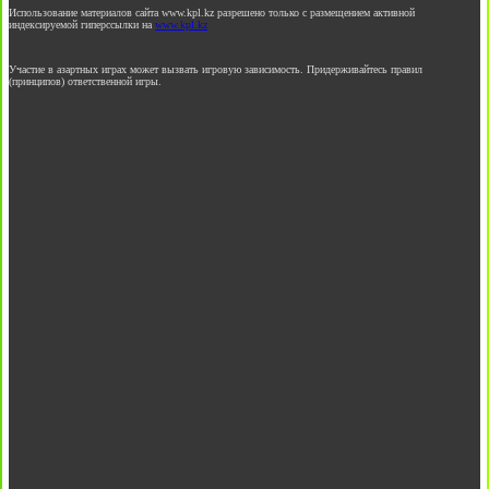
Использование материалов сайта www.kpl.kz разрешено только с размещением активной
индексируемой гиперссылки на
www.kpl.kz
Участие в азартных играх может вызвать игровую зависимость. Придерживайтесь правил
(принципов) ответственной игры.