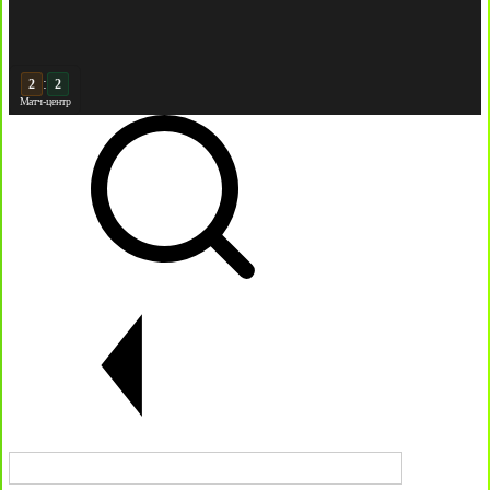
:
3
Матч-центр