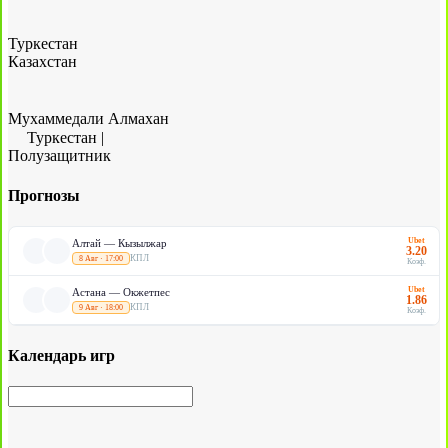
Туркестан
Казахстан
Мухаммедали Алмахан
Туркестан
|
Полузащитник
Прогнозы
Ubet
Алтай — Кызылжар
3.20
КПЛ
8 Авг · 17:00
Коэф.
Ubet
Астана — Окжетпес
1.86
КПЛ
9 Авг · 18:00
Коэф.
Календарь игр