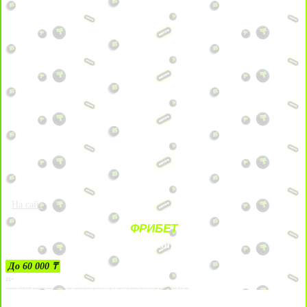
На сайт
ФРИБЕТ
ЗА ДЕПОЗИТЫ
До 60 000 ₸
21+
Лицензии №24514359, выданной комитетом индустрии туризма Министерства культуры и спорта Республики Казахстан срок до 27 сентября 2034 года.