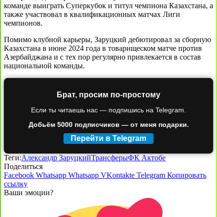
команде выиграть Суперкубок и титул чемпиона Казахстана, а
также участвовал в квалификационных матчах Лиги
чемпионов.
Помимо клубной карьеры, Заруцкий дебютировал за сборную
Казахстана в июне 2024 года в товарищеском матче против
Азербайджана и с тех пор регулярно привлекается в состав
национальной команды.
Брат, просим по-простому
Если ты читаешь нас — подпишись на Telegram.
Добьём 5000 подписчиков — от меня подарки.
Перейти в Telegram
Теги:
Александр Заруцкий
Трансферы
ФК Актобе
Поделиться
Facebook
Whatsapp
Whatsapp
VKontakte
Telegram
Копировать
ссылку
Ваши эмоции?