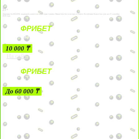
21+
Лицензии №24514359, выданной комитетом индустрии туризма Министерства культуры и спорта Республики Казахстан срок до 27 сентября
2034 года.
ФРИБЕТ
БЕЗ УСЛОВИЙ
10 000 ₸
На сайт
ФРИБЕТ
ЗА ДЕПОЗИТЫ
До 60 000 ₸