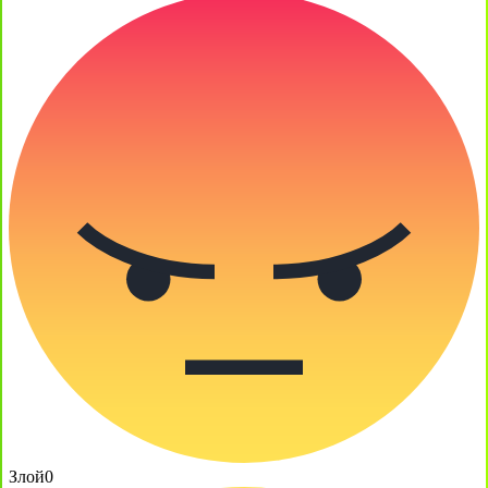
Злой
0