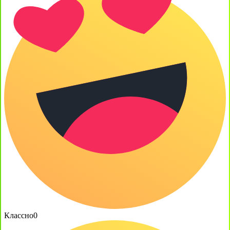
Классно
0