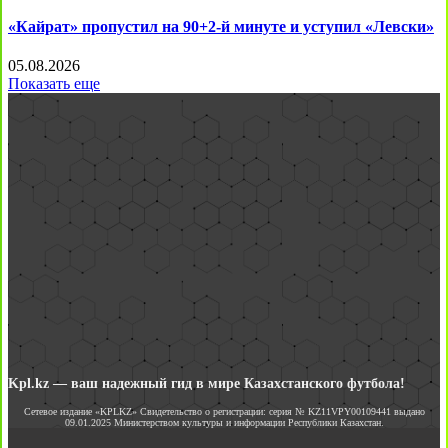
«Кайрат» пропустил на 90+2-й минуте и уступил «Левски»
05.08.2026
Показать еще
Kpl.kz — ваш надежный гид в мире Казахстанского футбола!
Сетевое издание «KPLKZ» Свидетельство о регистрации: серия № KZ11VPY00109441 выдано
09.01.2025 Министерством культуры и информации Республики Казахстан.