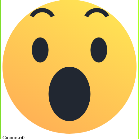
Сюрприз
0