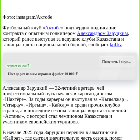
Фото: instagram/Актобе
Футбольный клуб «
Актобе
» подтвердил подписание
контракта с опытным голкипером
Александром Заруцким
,
который ранее выступал за ведущие клубы Казахстана и
защищал цвета национальной сборной, сообщает
kpl.kz
.
Получить бонус
→
Фрибет 10 000 ₸
Ubet дарит новым игрокам фрибет 10 000 ₸
Александр Заруцкий — 32‑летний вратарь, чей
профессиональный путь начался в карагандинском
«Шахтёре». За годы карьеры он выступал за «Кызылжар»,
«Атырау», «Иртыш», «Кайсар» и среди прочих клубов
страны, а в последние сезоны защищал ворота столичной
«Астаны», с которой стал чемпионом Казахстана и
участником европейских турниров.
В начале 2025 года Заруцкий перешёл в алматинский
«Кайрат», где сыграл значительную часть сезона, помог