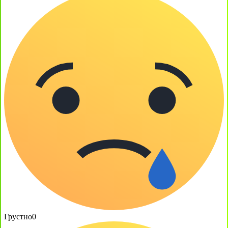
Грустно
0