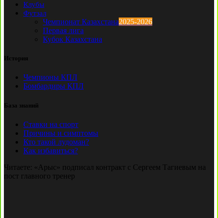
Клубы
Футзал
Чемпионат Казахстана
2025-2026
Первая лига
Кубок Казахстана
История
Чемпионы КПЛ
Бомбардиры КПЛ
База знаний
Ставки на спорт
Причины и симптомы
Кто такой лудоман?
Как избавиться?
Читаете:
«Арыс» подписал контракт с Сергеем Тагиевым на
пост главного тренер