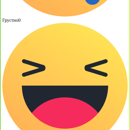
Грустно
0