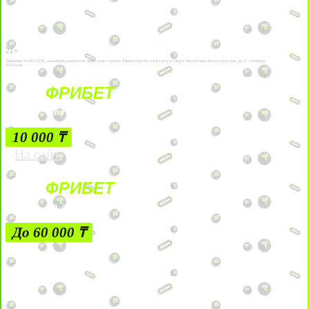
21+
Лицензии №24514359, выданной комитетом индустрии туризма Министерства культуры и спорта Республики Казахстан срок до 27 сентября
2034 года.
ФРИБЕТ
БЕЗ УСЛОВИЙ
10 000 ₸
На сайт
ФРИБЕТ
ЗА ДЕПОЗИТЫ
До 60 000 ₸