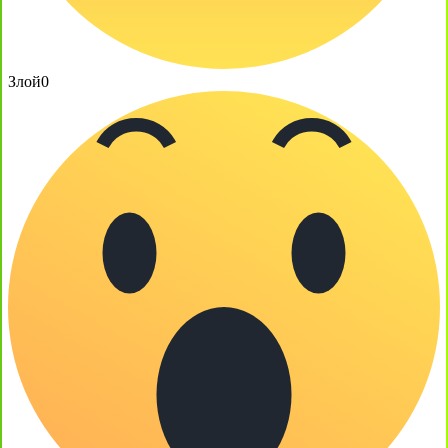
Злой
0