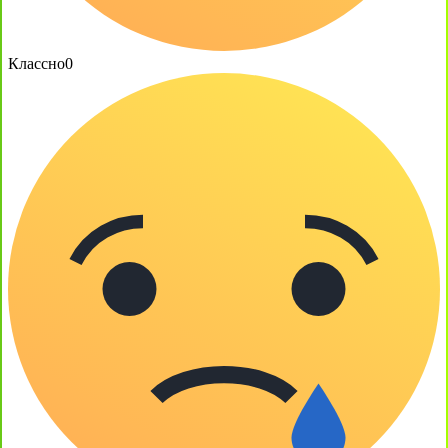
Классно
0