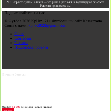
21+. Играйте с умом. Ставки — это риск. Прогнозы не гарантируют результат.
Решения принимаете вы.
Подписывайтесь на нас
© Футбол 2026 Kpl.kz | 21+ Футбольный сайт Казахстана |
Связь с нами:
kpl.kz2022@gmail.com
О нас
Контакты
Реклама
Поддержка проекта
Лучшие бонусы
Фрибет
10 000
тенге для новых игроков
Забрать