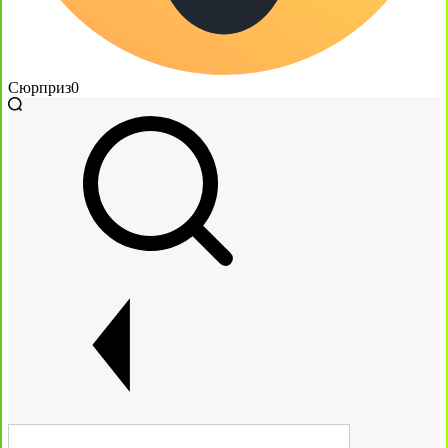
Сюрприз
0