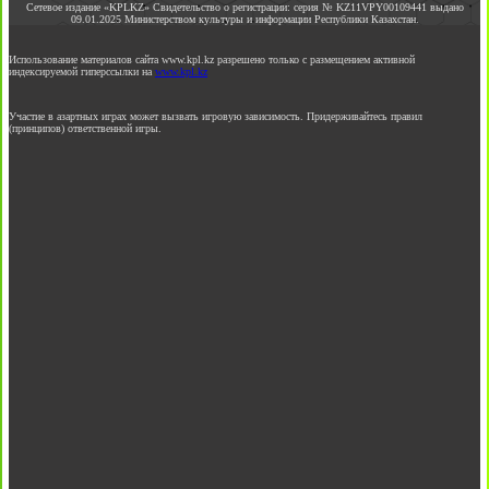
Сетевое издание «KPLKZ» Свидетельство о регистрации: серия № KZ11VPY00109441 выдано
09.01.2025 Министерством культуры и информации Республики Казахстан.
Использование материалов сайта www.kpl.kz разрешено только с размещением активной
индексируемой гиперссылки на
www.kpl.kz
Участие в азартных играх может вызвать игровую зависимость. Придерживайтесь правил
(принципов) ответственной игры.