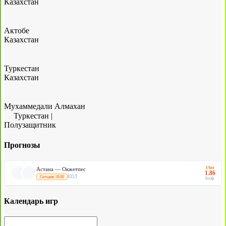
Казахстан
Актобе
Казахстан
Туркестан
Казахстан
Мухаммедали Алмахан
Туркестан
|
Полузащитник
Прогнозы
Ubet
Астана — Окжетпес
1.86
КПЛ
Сегодня 18:00
Коэф.
Календарь игр