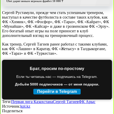
Ubet дарит новым игрокам фрибет 10 000 ₸
Сергей Рустамули, прежде чем стать успешным тренером,
выступал в качестве футболиста в составе таких клубов, как
ФК «Химик», ФК «Фосфор», ФК «Тараз», ФК «Кайрат», ФК
«Мунайши», ФК «Кайсар» и даже в грозненском ФК «Эрзу».
Его богатый опыт игры на поле приносит в клуб
дополнительный взгляд на тренировочный процесс.
Как тренер, Сергей Тагиев ранее работал с такими клубами,
как ФК «Лашин» в Каратау, ФК «Жетысу» в Талдыкоргане,
ФК «Тараз» и ФК «Туркестан».
Брат, просим по-простому
Если ты читаешь нас — подпишись на Telegram.
Добьём 5000 подписчиков — от меня подарки.
Перейти в Telegram
Теги:
Первая лига Казахстана
Сергей Тагиев
ФК Арыс
Источник:
kpl.kz
Поделиться