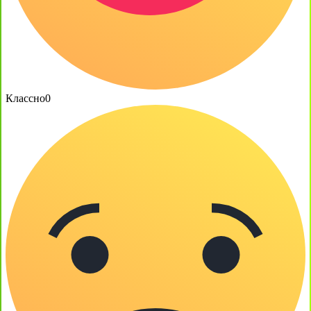
Классно
0