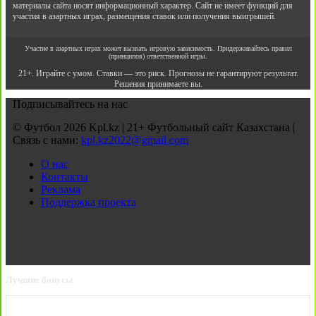
материалы сайта носят информационный характер. Сайт не имеет функций для
участия в азартных играх, размещения ставок или получения выигрышей.
Участие в азартных играх может вызвать игровую зависимость. Придерживайтесь правил
(принципов) ответственной игры.
21+. Играйте с умом. Ставки — это риск. Прогнозы не гарантируют результат.
Решения принимаете вы.
Подписывайтесь на нас
© Футбол 2026 Kpl.kz | 21+ Футбольный сайт Казахстана |
Связь с нами:
kpl.kz2022@gmail.com
О нас
Контакты
Реклама
Поддержка проекта
Лучшие бонусы