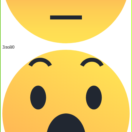
Злой
0