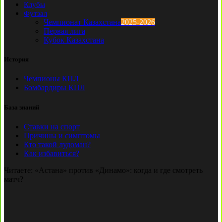
Клубы
Футзал
Чемпионат Казахстана
2025-2026
Первая лига
Кубок Казахстана
История
Чемпионы КПЛ
Бомбардиры КПЛ
База знаний
Ставки на спорт
Причины и симптомы
Кто такой лудоман?
Как избавиться?
Читаете:
«Астана» против «Динамо»: когда и где смотреть
матч?