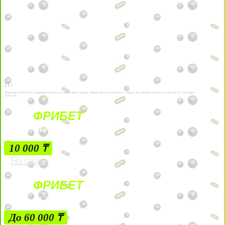
21+
Лицензии №24514359, выданной комитетом индустрии туризма Министерства культуры и спорта Республики Казахстан срок до 27 сентября
2034 года.
ФРИБЕТ
БЕЗ УСЛОВИЙ
10 000 ₸
На сайт
ФРИБЕТ
ЗА ДЕПОЗИТЫ
До 60 000 ₸