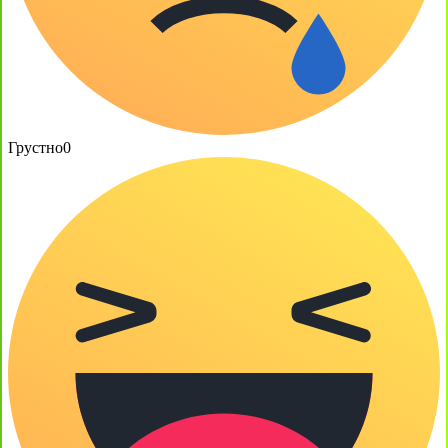
Грустно
0