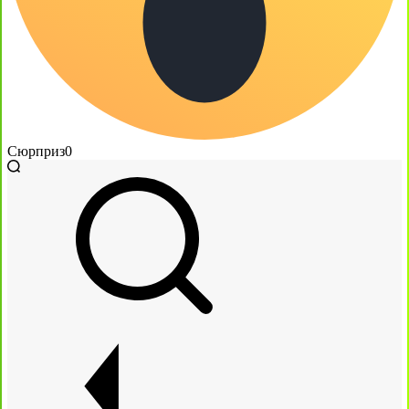
Сюрприз
0