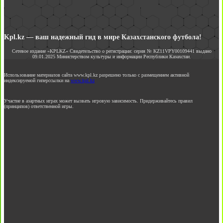
Kpl.kz — ваш надежный гид в мире Казахстанского футбола!
Сетевое издание «KPLKZ» Свидетельство о регистрации: серия № KZ11VPY00109441 выдано
09.01.2025 Министерством культуры и информации Республики Казахстан.
Использование материалов сайта www.kpl.kz разрешено только с размещением активной
индексируемой гиперссылки на
www.kpl.kz
Участие в азартных играх может вызвать игровую зависимость. Придерживайтесь правил
(принципов) ответственной игры.