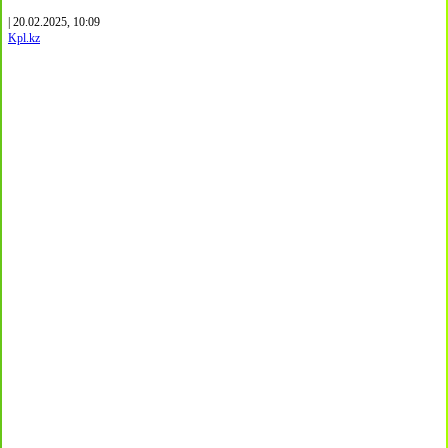
| 20.02.2025, 10:09
Kpl.kz