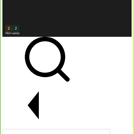
:
3
2
Матч-центр