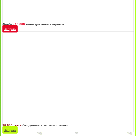
Фрибет
10 000
тенге для новых игроков
Забрать
10 000 тенге
без депозита за регистрацию
Забрать