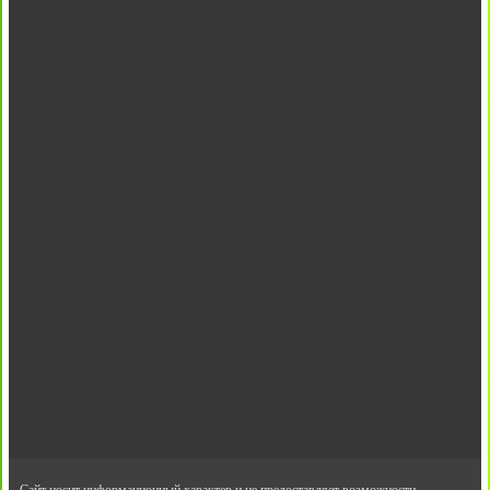
Сайт носит информационный характер и не предоставляет возможности