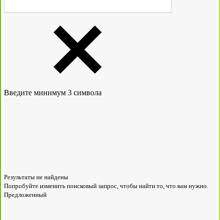
Введите минимум 3 символа
Результаты не найдены
Попробуйте изменить поисковый запрос, чтобы найти то, что вам нужно.
Предложенный