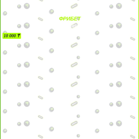
ФРИБЕТ
БЕЗ УСЛОВИЙ
10 000 ₸