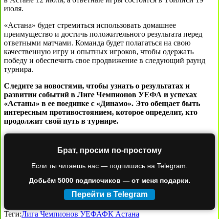
июля.
«Астана» будет стремиться использовать домашнее
преимущество и достичь положительного результата перед
ответными матчами. Команда будет полагаться на свою
качественную игру и опытных игроков, чтобы одержать
победу и обеспечить свое продвижение в следующий раунд
турнира.
Следите за новостями, чтобы узнать о результатах и
развитии событий в Лиге Чемпионов УЕФА и успехах
«Астаны» в ее поединке с «Динамо». Это обещает быть
интересным противостоянием, которое определит, кто
продолжит свой путь в турнире.
Брат, просим по-простому
Если ты читаешь нас — подпишись на Telegram.
Добьём 5000 подписчиков — от меня подарки.
Перейти в Telegram
Теги:
Лига Чемпионов УЕФА
ФК Астана