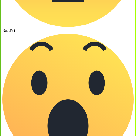
Злой
0