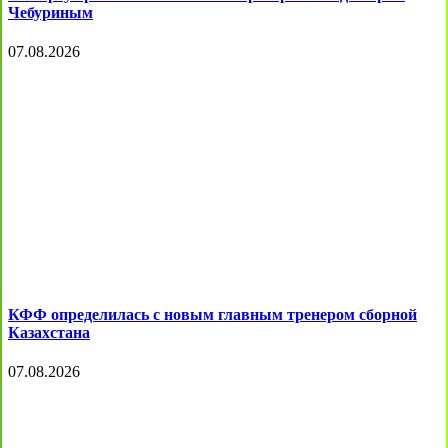
Чебуриным
07.08.2026
КФФ определилась с новым главным тренером сборной
Казахстана
07.08.2026