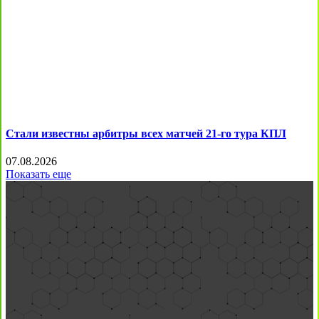
Стали известны арбитры всех матчей 21-го тура КПЛ
07.08.2026
Показать еще