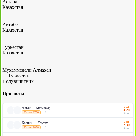
Астана
Казахстан
Актобе
Казахстан
Туркестан
Казахстан
Мухаммедали Алмахан
Туркестан
|
Полузащитник
Прогнозы
Ubet
Алтай — Кызылжар
3.20
КПЛ
Сегодня 17:00
Коэф.
Ubet
Каспий — Улытау
2.30
КПЛ
Сегодня 20:00
Коэф.