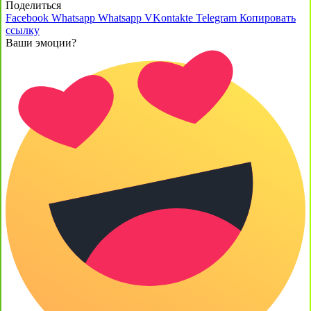
Поделиться
Facebook
Whatsapp
Whatsapp
VKontakte
Telegram
Копировать
ссылку
Ваши эмоции?