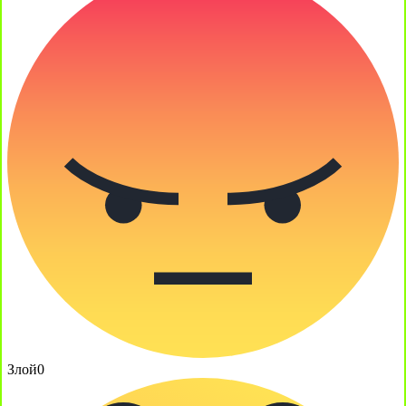
Злой
0