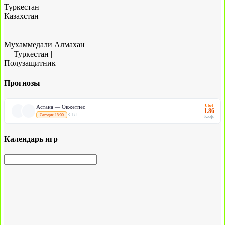
Туркестан
Казахстан
Мухаммедали Алмахан
Туркестан
|
Полузащитник
Прогнозы
Ubet
Астана — Окжетпес
1.86
КПЛ
Сегодня 18:00
Коэф.
Календарь игр