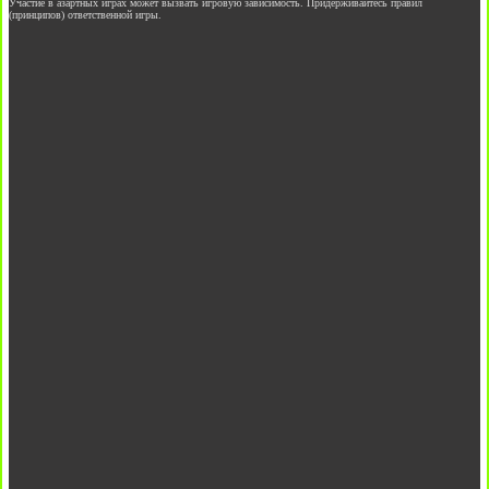
Участие в азартных играх может вызвать игровую зависимость. Придерживайтесь правил
(принципов) ответственной игры.