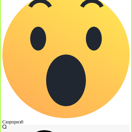
Сюрприз
0