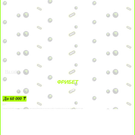
На сайт
ФРИБЕТ
ЗА ДЕПОЗИТЫ
До 60 000 ₸
21+
Лицензии №24514359, выданной комитетом индустрии туризма Министерства культуры и спорта Республики Казахстан срок до 27 сентября 2034 года.