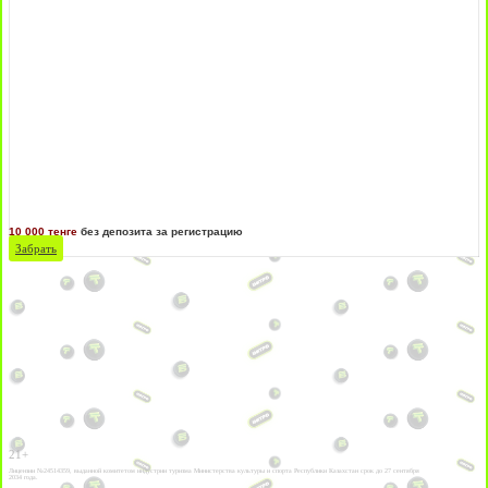
10 000 тенге
без депозита за регистрацию
Забрать
21+
Лицензии №24514359, выданной комитетом индустрии туризма Министерства культуры и спорта Республики Казахстан срок до 27 сентября
2034 года.