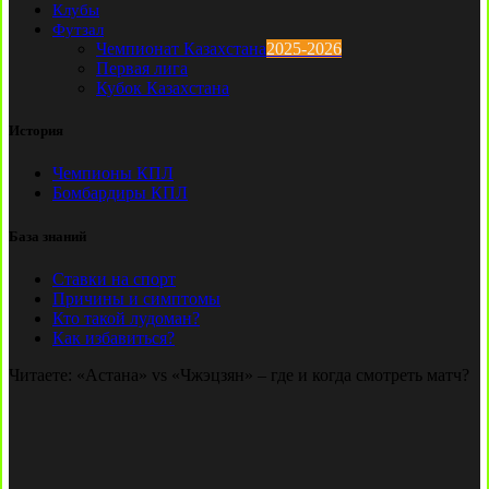
Клубы
Футзал
Чемпионат Казахстана
2025-2026
Первая лига
Кубок Казахстана
История
Чемпионы КПЛ
Бомбардиры КПЛ
База знаний
Ставки на спорт
Причины и симптомы
Кто такой лудоман?
Как избавиться?
Читаете:
«Астана» vs «Чжэцзян» – где и когда смотреть матч?