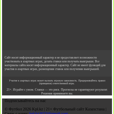
Сайт носит информационный характер и не предоставляет возможности
участвовать в азартных играх, делать ставки или получать выигрыши. Все
материалы сайта носят информационный характер. Сайт не имеет функций для
участия в азартных играх, размещения ставок или получения выигрышей.
Участие в азартных играх может вызвать игровую зависимость. Придерживайтесь правил
(принципов) ответственной игры.
21+. Играйте с умом. Ставки — это риск. Прогнозы не гарантируют результат.
Решения принимаете вы.
Подписывайтесь на нас
© Футбол 2026 Kpl.kz | 21+ Футбольный сайт Казахстана |
Связь с нами:
kpl.kz2022@gmail.com