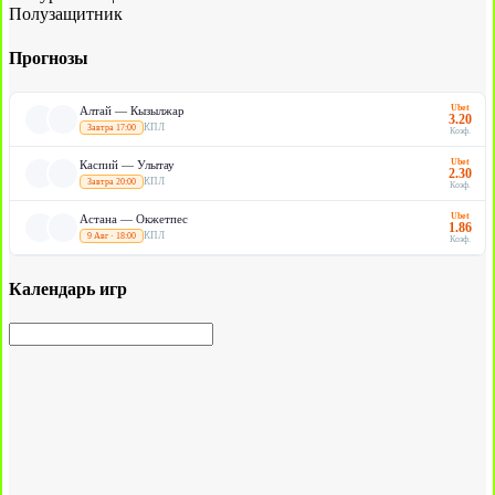
Полузащитник
Прогнозы
Ubet
Алтай — Кызылжар
3.20
КПЛ
Завтра 17:00
Коэф.
Ubet
Каспий — Улытау
2.30
КПЛ
Завтра 20:00
Коэф.
Ubet
Астана — Окжетпес
1.86
КПЛ
9 Авг · 18:00
Коэф.
Календарь игр