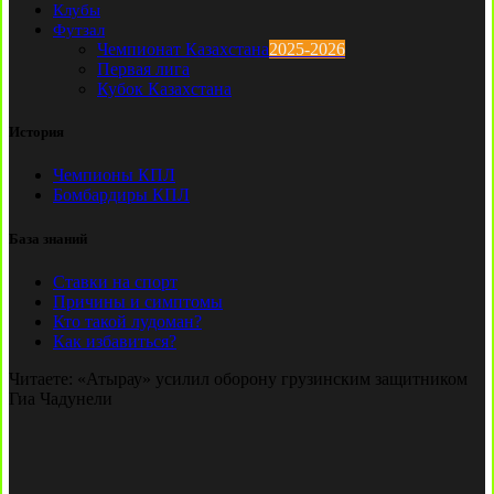
Клубы
Футзал
Чемпионат Казахстана
2025-2026
Первая лига
Кубок Казахстана
История
Чемпионы КПЛ
Бомбардиры КПЛ
База знаний
Ставки на спорт
Причины и симптомы
Кто такой лудоман?
Как избавиться?
Читаете:
«Атырау» усилил оборону грузинским защитником
Гиа Чадунели