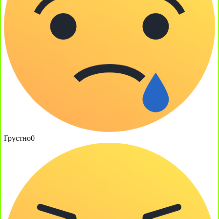
Грустно
0