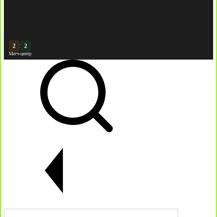
:
3
Матч-центр