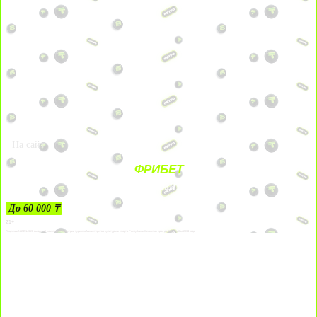
На сайт
ФРИБЕТ
ЗА ДЕПОЗИТЫ
До 60 000 ₸
21+
Лицензии №24514359, выданной комитетом индустрии туризма Министерства культуры и спорта Республики Казахстан срок до 27 сентября 2034 года.