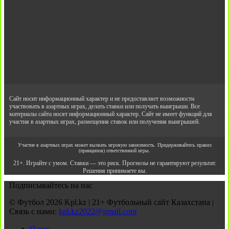
Сайт носит информационный характер и не предоставляет возможности
участвовать в азартных играх, делать ставки или получать выигрыши. Все
материалы сайта носят информационный характер. Сайт не имеет функций для
участия в азартных играх, размещения ставок или получения выигрышей.
Участие в азартных играх может вызвать игровую зависимость. Придерживайтесь правил
(принципов) ответственной игры.
21+. Играйте с умом. Ставки — это риск. Прогнозы не гарантируют результат.
Решения принимаете вы.
Подписывайтесь на нас
© Футбол 2026 Kpl.kz | 21+ Футбольный сайт Казахстана |
Связь с нами:
kpl.kz2022@gmail.com
О нас