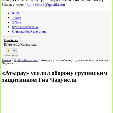
Связь с нами:
kpl.kz2022@gmail.com
КПЛ
1 Лига
2 Лига
Кубок Казахстана
Суперкубок Казахстана
Прогнозы
Букмекеры Казахстана
3
:
Матч-центр
Главная
>
Футбол Казахстана
>
«Атырау» усилил оборону грузинским защитником Гиа
Чадунели
«Атырау» усилил оборону грузинским
защитником Гиа Чадунели