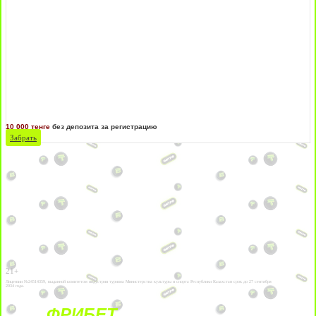
10 000 тенге
без депозита за регистрацию
Забрать
21+
Лицензии №24514359, выданной комитетом индустрии туризма Министерства культуры и спорта Республики Казахстан срок до 27 сентября
2034 года.
ФРИБЕТ