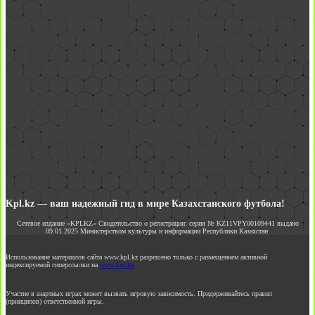
Kpl.kz — ваш надежный гид в мире Казахстанского футбола!
Сетевое издание «KPLKZ» Свидетельство о регистрации: серия № KZ11VPY00109441 выдано
09.01.2025 Министерством культуры и информации Республики Казахстан.
Использование материалов сайта www.kpl.kz разрешено только с размещением активной
индексируемой гиперссылки на
www.kpl.kz
Участие в азартных играх может вызвать игровую зависимость. Придерживайтесь правил
(принципов) ответственной игры.