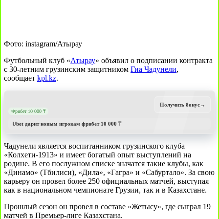
Фото: instagram/Атырау
Футбольный клуб «
Атырау
» объявил о подписании контракта
с 30-летним грузинским защитником
Гиа Чадунели
,
сообщает
kpl.kz
.
Получить бонус
→
Фрибет 10 000 ₸
Ubet дарит новым игрокам фрибет 10 000 ₸
Чадунели является воспитанником грузинского клуба
«Колхети-1913» и имеет богатый опыт выступлений на
родине. В его послужном списке значатся такие клубы, как
«Динамо» (Тбилиси), «Дила», «Гагра» и «Сабуртало». За свою
карьеру он провел более 250 официальных матчей, выступая
как в национальном чемпионате Грузии, так и в Казахстане.
Прошлый сезон он провел в составе «Жетысу», где сыграл 19
матчей в Премьер-лиге Казахстана.