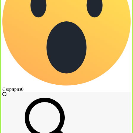
Сюрприз
0