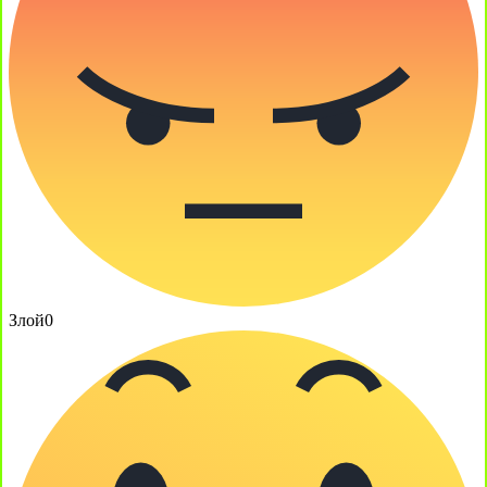
Злой
0