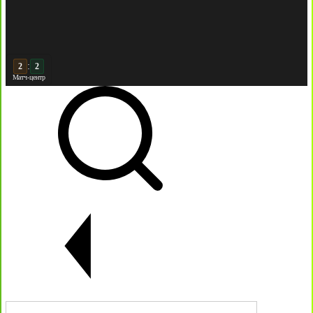
:
3
Матч-центр