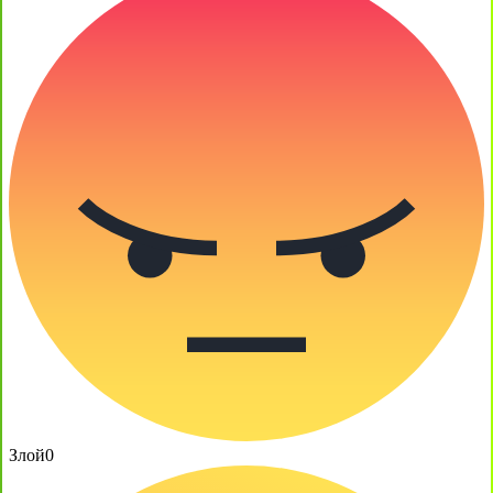
Злой
0