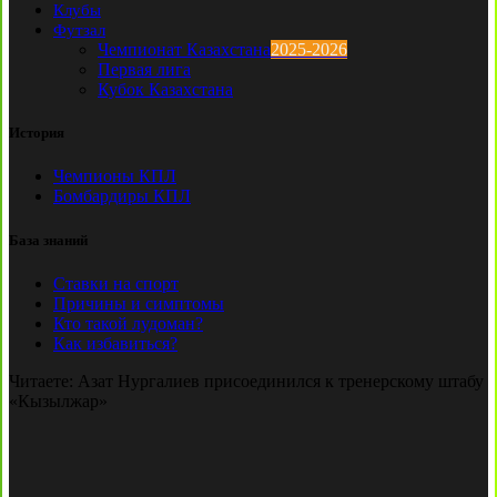
Клубы
Футзал
Чемпионат Казахстана
2025-2026
Первая лига
Кубок Казахстана
История
Чемпионы КПЛ
Бомбардиры КПЛ
База знаний
Ставки на спорт
Причины и симптомы
Кто такой лудоман?
Как избавиться?
Читаете:
Азат Нургалиев присоединился к тренерскому штабу
«Кызылжар»