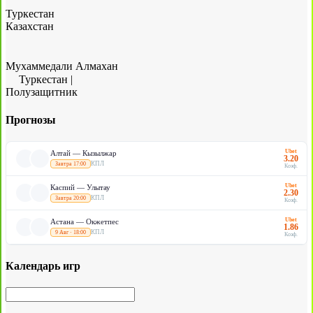
Туркестан
Казахстан
Мухаммедали Алмахан
Туркестан
|
Полузащитник
Прогнозы
Ubet
Алтай — Кызылжар
3.20
КПЛ
Завтра 17:00
Коэф.
Ubet
Каспий — Улытау
2.30
КПЛ
Завтра 20:00
Коэф.
Ubet
Астана — Окжетпес
1.86
КПЛ
9 Авг · 18:00
Коэф.
Календарь игр