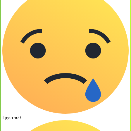
Грустно
0