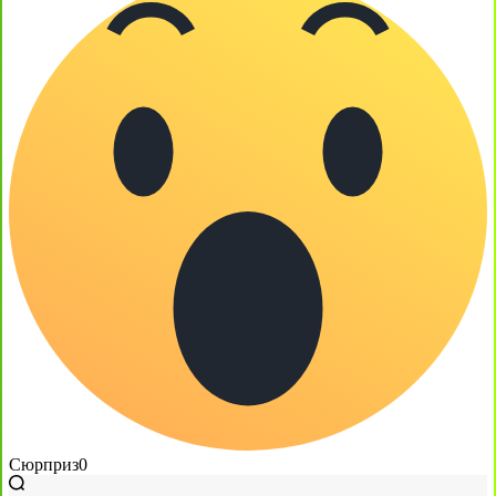
Сюрприз
0