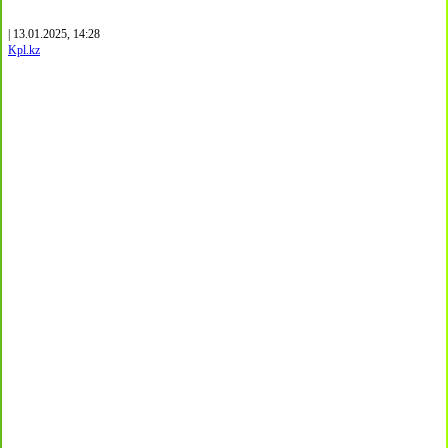
| 13.01.2025, 14:28
Kpl.kz