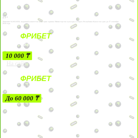
21+
Лицензии №24514359, выданной комитетом индустрии туризма Министерства культуры и спорта Республики Казахстан срок до 27 сентября
2034 года.
ФРИБЕТ
БЕЗ УСЛОВИЙ
10 000 ₸
На сайт
ФРИБЕТ
ЗА ДЕПОЗИТЫ
До 60 000 ₸