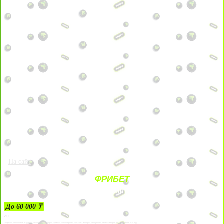
На сайт
ФРИБЕТ
ЗА ДЕПОЗИТЫ
До 60 000 ₸
21+
Лицензии №24514359, выданной комитетом индустрии туризма Министерства культуры и спорта Республики Казахстан срок до 27 сентября 2034 года.