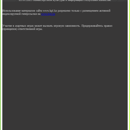
Использование материалов сайта www.kpl.kz разрешено только с размещением активной
индексируемой гиперссылки на
www.kpl.kz
Участие в азартных играх может вызвать игровую зависимость. Придерживайтесь правил
(принципов) ответственной игры.