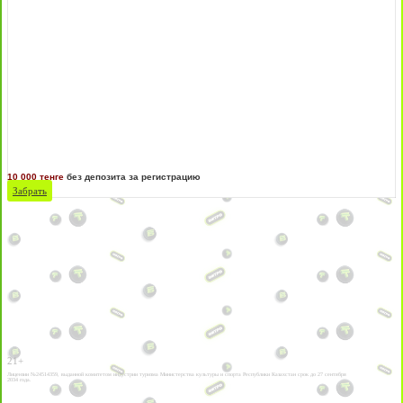
10 000 тенге
без депозита за регистрацию
Забрать
21+
Лицензии №24514359, выданной комитетом индустрии туризма Министерства культуры и спорта Республики Казахстан срок до 27 сентября
2034 года.