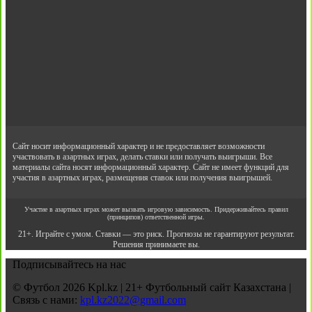
Сайт носит информационный характер и не предоставляет возможности
участвовать в азартных играх, делать ставки или получать выигрыши. Все
материалы сайта носят информационный характер. Сайт не имеет функций для
участия в азартных играх, размещения ставок или получения выигрышей.
Участие в азартных играх может вызвать игровую зависимость. Придерживайтесь правил
(принципов) ответственной игры.
21+. Играйте с умом. Ставки — это риск. Прогнозы не гарантируют результат.
Решения принимаете вы.
Подписывайтесь на нас
© Футбол 2026 Kpl.kz | 21+ Футбольный сайт Казахстана |
Связь с нами:
kpl.kz2022@gmail.com