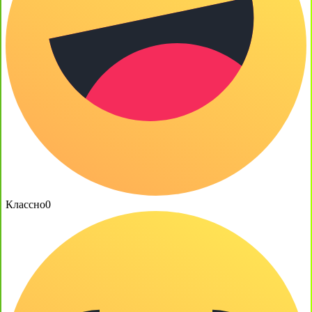
Классно
0