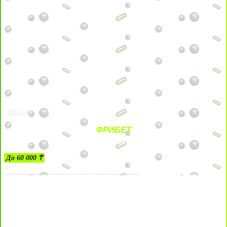
На сайт
ФРИБЕТ
ЗА ДЕПОЗИТЫ
До 60 000 ₸
21+
Лицензии №24514359, выданной комитетом индустрии туризма Министерства культуры и спорта Республики Казахстан срок до 27 сентября 2034 года.