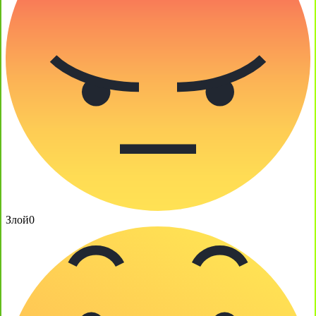
Злой
0