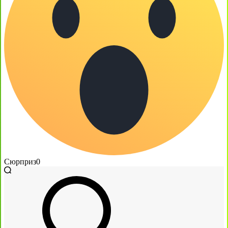
Сюрприз
0