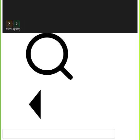
:
3
2
Матч-центр