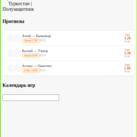
Туркестан
|
Полузащитник
Прогнозы
Ubet
Алтай — Кызылжар
3.20
КПЛ
Завтра 17:00
Коэф.
Ubet
Каспий — Улытау
2.30
КПЛ
Завтра 20:00
Коэф.
Ubet
Астана — Окжетпес
1.86
КПЛ
9 Авг · 18:00
Коэф.
Календарь игр