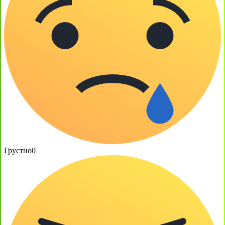
Грустно
0