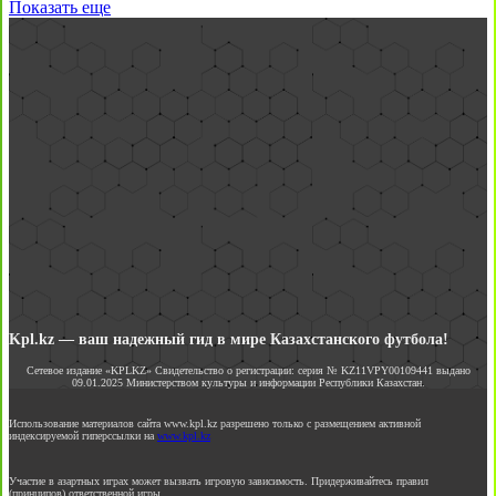
Показать еще
Kpl.kz — ваш надежный гид в мире Казахстанского футбола!
Сетевое издание «KPLKZ» Свидетельство о регистрации: серия № KZ11VPY00109441 выдано
09.01.2025 Министерством культуры и информации Республики Казахстан.
Использование материалов сайта www.kpl.kz разрешено только с размещением активной
индексируемой гиперссылки на
www.kpl.kz
Участие в азартных играх может вызвать игровую зависимость. Придерживайтесь правил
(принципов) ответственной игры.