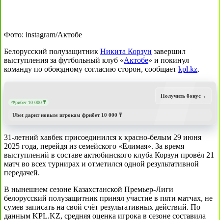
Фото: instagram/Актобе
Белорусский полузащитник
Никита Корзун
завершил
выступления за футбольный клуб «
Актобе
» и покинул
команду по обоюдному согласию сторон, сообщает
kpl.kz
.
Получить бонус
→
Фрибет 10 000 ₸
Ubet дарит новым игрокам фрибет 10 000 ₸
31-летний хавбек присоединился к красно-белым 29 июня
2025 года, перейдя из семейского «Елимая». За время
выступлений в составе актюбинского клуба Корзун провёл 21
матч во всех турнирах и отметился одной результативной
передачей.
В нынешнем сезоне Казахстанской Премьер-Лиги
белорусский полузащитник принял участие в пяти матчах, не
сумев записать на свой счёт результативных действий. По
данным KPL.KZ, средняя оценка игрока в сезоне составила