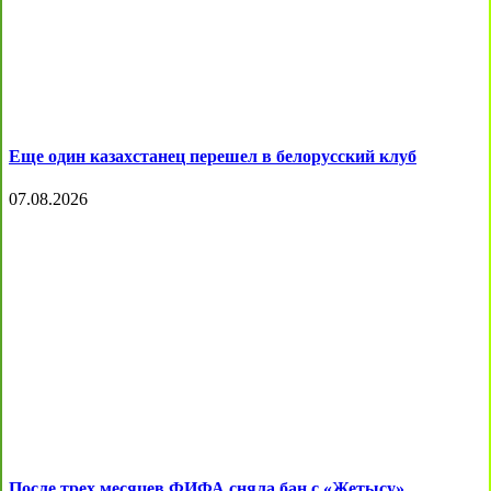
Еще один казахстанец перешел в белорусский клуб
07.08.2026
После трех месяцев ФИФА сняла бан с «Жетысу»