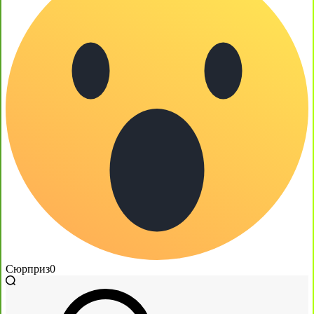
Сюрприз
0