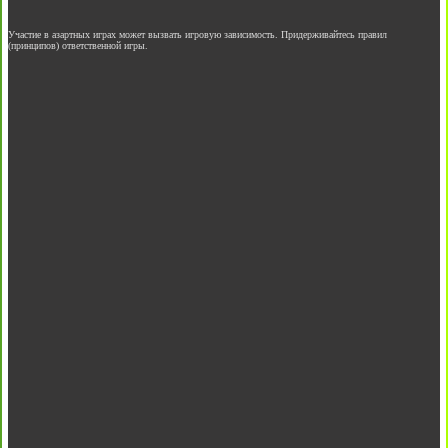
Участие в азартных играх может вызвать игровую зависимость. Придерживайтесь правил
(принципов) ответственной игры.