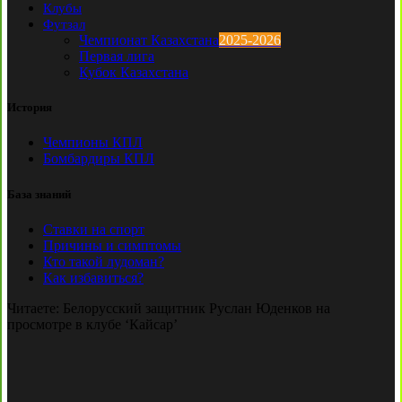
Клубы
Футзал
Чемпионат Казахстана
2025-2026
Первая лига
Кубок Казахстана
История
Чемпионы КПЛ
Бомбардиры КПЛ
База знаний
Ставки на спорт
Причины и симптомы
Кто такой лудоман?
Как избавиться?
Читаете:
Белорусский защитник Руслан Юденков на
просмотре в клубе ‘Кайсар’