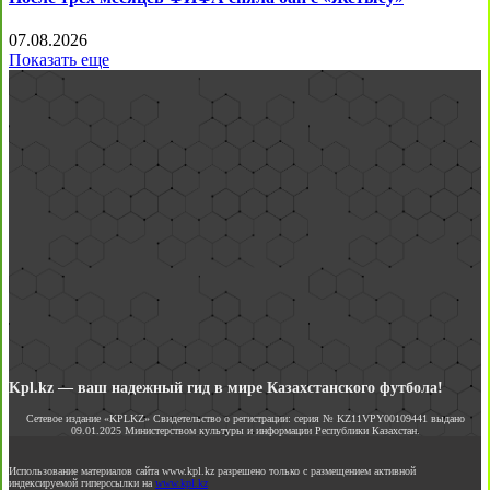
07.08.2026
Показать еще
Kpl.kz — ваш надежный гид в мире Казахстанского футбола!
Сетевое издание «KPLKZ» Свидетельство о регистрации: серия № KZ11VPY00109441 выдано
09.01.2025 Министерством культуры и информации Республики Казахстан.
Использование материалов сайта www.kpl.kz разрешено только с размещением активной
индексируемой гиперссылки на
www.kpl.kz