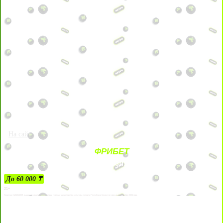
На сайт
ФРИБЕТ
ЗА ДЕПОЗИТЫ
До 60 000 ₸
21+
Лицензии №24514359, выданной комитетом индустрии туризма Министерства культуры и спорта Республики Казахстан срок до 27 сентября 2034 года.