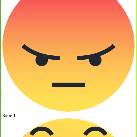
Злой
0