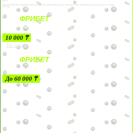
21+
Лицензии №24514359, выданной комитетом индустрии туризма Министерства культуры и спорта Республики Казахстан срок до 27 сентября
2034 года.
ФРИБЕТ
БЕЗ УСЛОВИЙ
10 000 ₸
На сайт
ФРИБЕТ
ЗА ДЕПОЗИТЫ
До 60 000 ₸