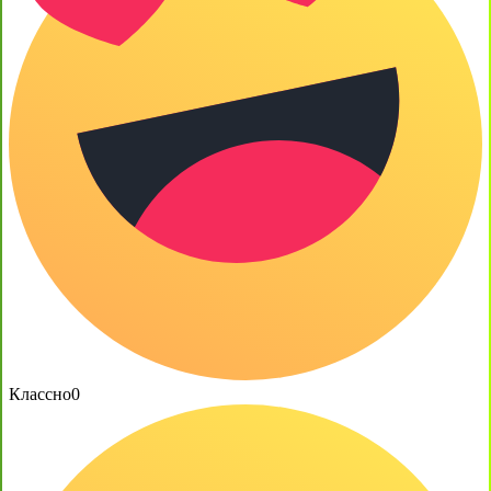
Классно
0