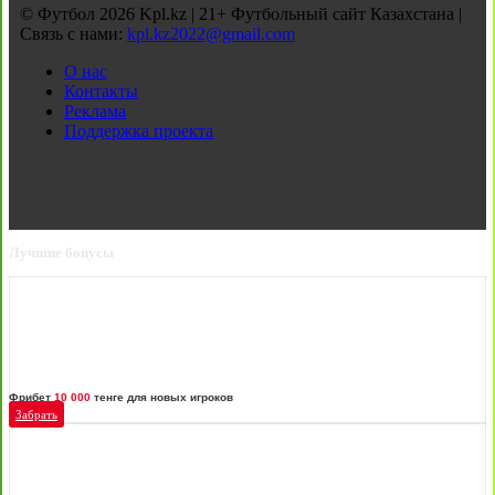
© Футбол 2026 Kpl.kz | 21+ Футбольный сайт Казахстана |
Связь с нами:
kpl.kz2022@gmail.com
О нас
Контакты
Реклама
Поддержка проекта
Лучшие бонусы
Фрибет
10 000
тенге для новых игроков
Забрать