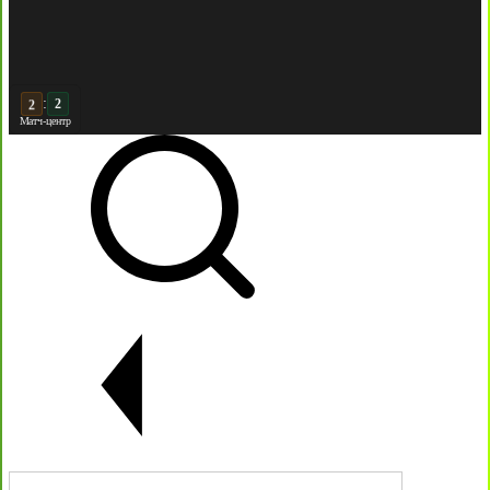
:
3
2
Матч-центр