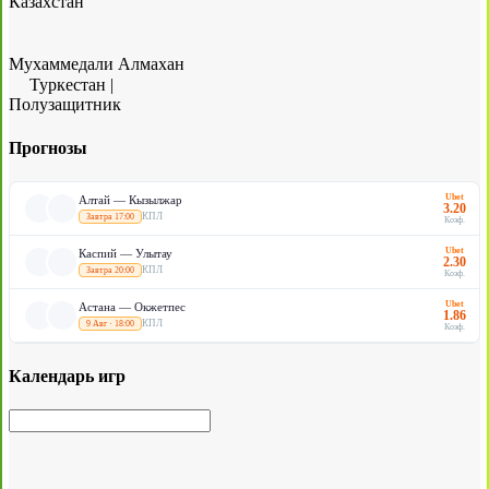
Казахстан
Мухаммедали Алмахан
Туркестан
|
Полузащитник
Прогнозы
Ubet
Алтай — Кызылжар
3.20
КПЛ
Завтра 17:00
Коэф.
Ubet
Каспий — Улытау
2.30
КПЛ
Завтра 20:00
Коэф.
Ubet
Астана — Окжетпес
1.86
КПЛ
9 Авг · 18:00
Коэф.
Календарь игр