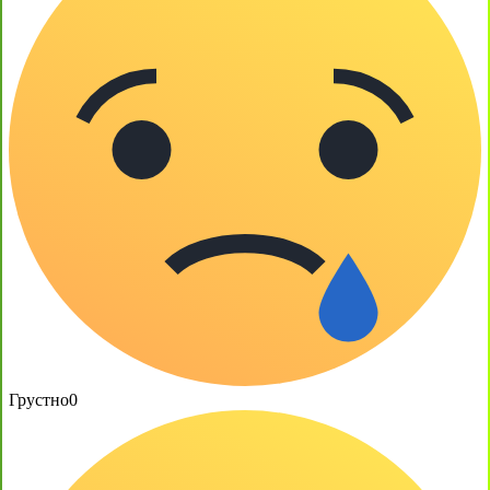
Грустно
0