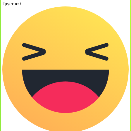
Грустно
0