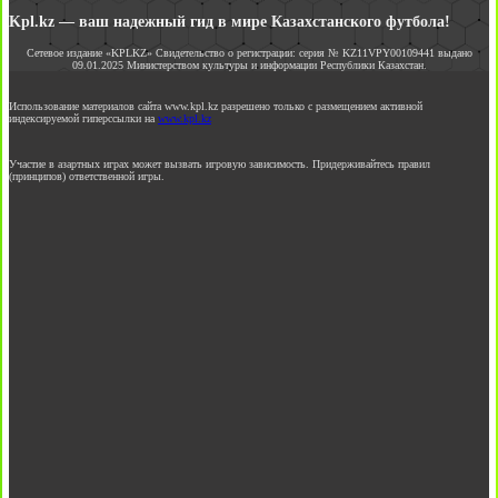
Kpl.kz — ваш надежный гид в мире Казахстанского футбола!
Сетевое издание «KPLKZ» Свидетельство о регистрации: серия № KZ11VPY00109441 выдано
09.01.2025 Министерством культуры и информации Республики Казахстан.
Использование материалов сайта www.kpl.kz разрешено только с размещением активной
индексируемой гиперссылки на
www.kpl.kz
Участие в азартных играх может вызвать игровую зависимость. Придерживайтесь правил
(принципов) ответственной игры.