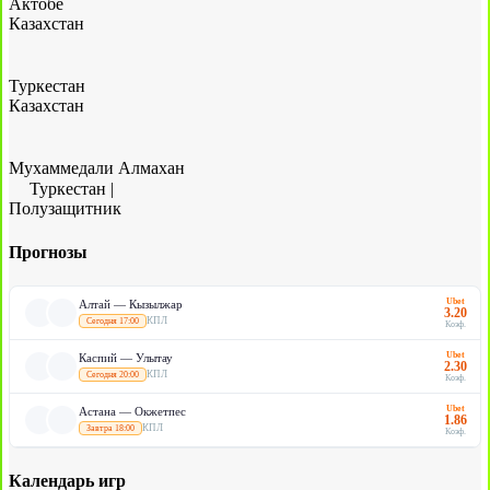
Актобе
Казахстан
Туркестан
Казахстан
Мухаммедали Алмахан
Туркестан
|
Полузащитник
Прогнозы
Ubet
Алтай — Кызылжар
3.20
КПЛ
Сегодня 17:00
Коэф.
Ubet
Каспий — Улытау
2.30
КПЛ
Сегодня 20:00
Коэф.
Ubet
Астана — Окжетпес
1.86
КПЛ
Завтра 18:00
Коэф.
Календарь игр