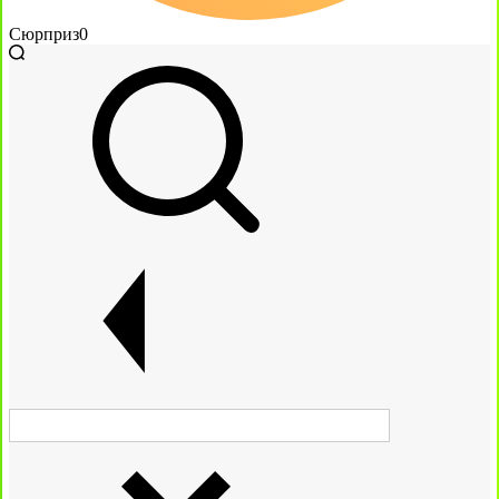
Сюрприз
0