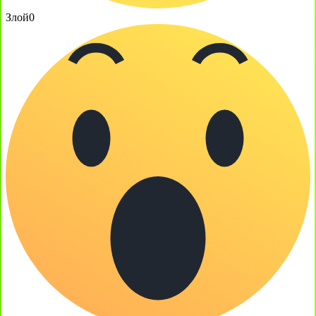
Злой
0