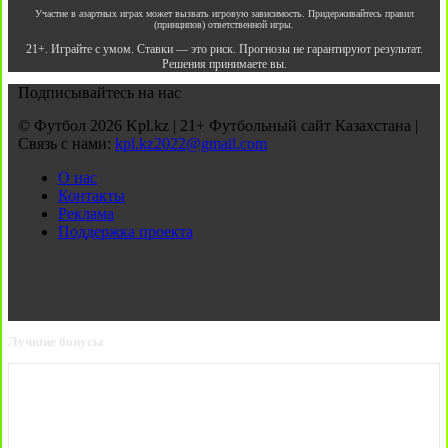
Участие в азартных играх может вызвать игровую зависимость. Придерживайтесь правил
(принципов) ответственной игры.
21+. Играйте с умом. Ставки — это риск. Прогнозы не гарантируют результат.
Решения принимаете вы.
Подписывайтесь на нас
© Футбол 2026 Kpl.kz | 21+ Футбольный сайт Казахстана |
Связь с нами:
kpl.kz2022@gmail.com
О нас
Контакты
Реклама
Поддержка проекта
Лучшие бонусы