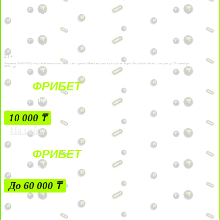
21+
Лицензии №24514359, выданной комитетом индустрии туризма Министерства культуры и спорта Республики Казахстан срок до 27 сентября
2034 года.
ФРИБЕТ
БЕЗ УСЛОВИЙ
10 000 ₸
На сайт
ФРИБЕТ
ЗА ДЕПОЗИТЫ
До 60 000 ₸