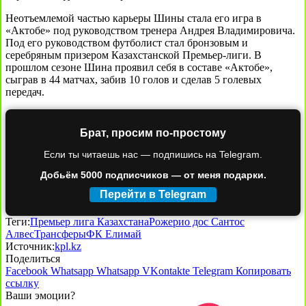
Неотъемлемой частью карьеры Шины стала его игра в
«Актобе» под руководством тренера Андрея Владимировича.
Под его руководством футболист стал бронзовым и
серебряным призером Казахстанской Премьер-лиги. В
прошлом сезоне Шина проявил себя в составе «Актобе»,
сыграв в 44 матчах, забив 10 голов и сделав 5 голевых
передач.
Брат, просим по-простому
Если ты читаешь нас — подпишись на Telegram.
Добьём 5000 подписчиков — от меня подарки.
Перейти в Telegram
Теги:
Премьер лига Казахстана
Рожерио дос Сантос
Алвес
Трансферы
ФК Елимай
Источник:
kpl.kz
Поделиться
Facebook
Whatsapp
Whatsapp
VKontakte
Telegram
Копировать
ссылку
Ваши эмоции?