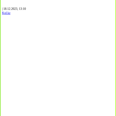
| 18.12.2023, 13:10
Kpl.kz