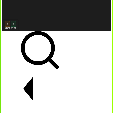
:
3
2
Матч-центр