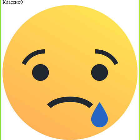
Классно
0