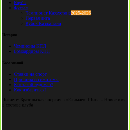
Клубы
Футзал
Чемпионат Казахстана
2025-2026
Первая лига
Кубок Казахстана
История
Чемпионы КПЛ
Бомбардиры КПЛ
База знаний
Ставки на спорт
Причины и симптомы
Кто такой лудоман?
Как избавиться?
Читаете:
Бразильская энергия в «Елимае»: Шина – Новое имя
в составе клуба