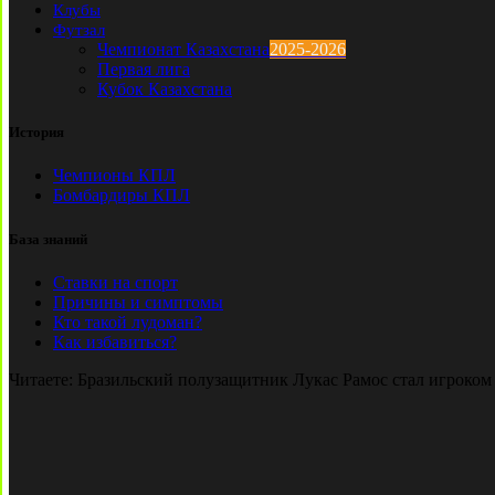
Клубы
Футзал
Чемпионат Казахстана
2025-2026
Первая лига
Кубок Казахстана
История
Чемпионы КПЛ
Бомбардиры КПЛ
База знаний
Ставки на спорт
Причины и симптомы
Кто такой лудоман?
Как избавиться?
Читаете:
Бразильский полузащитник Лукас Рамос стал игроко