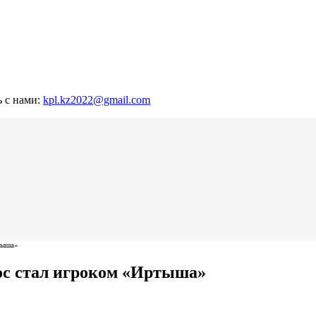
ь с нами:
kpl.kz2022@gmail.com
тыша»
ос стал игроком «Иртыша»