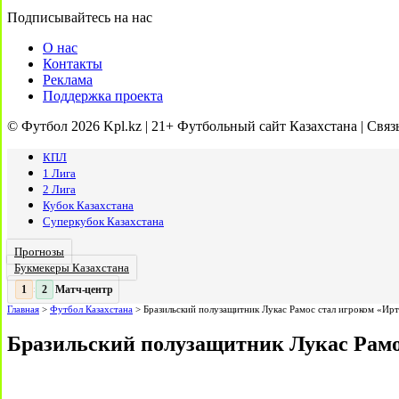
Подписывайтесь на нас
О нас
Контакты
Реклама
Поддержка проекта
© Футбол 2026 Kpl.kz | 21+ Футбольный сайт Казахстана | Связ
КПЛ
1 Лига
2 Лига
Кубок Казахстана
Суперкубок Казахстана
Прогнозы
Букмекеры Казахстана
Матч-центр
2
2
:
Главная
>
Футбол Казахстана
>
Бразильский полузащитник Лукас Рамос стал игроком «Ир
Бразильский полузащитник Лукас Рам