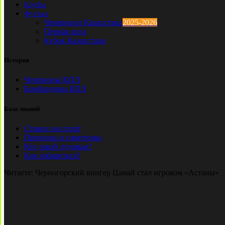
Клубы
Футзал
Чемпионат Казахстана
2025-2026
Первая лига
Кубок Казахстана
История
Чемпионы КПЛ
Бомбардиры КПЛ
База знаний
Ставки на спорт
Причины и симптомы
Кто такой лудоман?
Как избавиться?
Читаете:
Черногорский вингер Цамай стал игроком «Астаны»