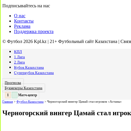
Подписывайтесь на нас
О нас
Контакты
Реклама
Поддержка проекта
© Футбол 2026 Kpl.kz | 21+ Футбольный сайт Казахстана | Связ
КПЛ
1 Лига
2 Лига
Кубок Казахстана
Суперкубок Казахстана
Прогнозы
Букмекеры Казахстана
Матч-центр
2
2
:
Главная
>
Футбол Казахстана
>
Черногорский вингер Цамай стал игроком «Астаны»
Черногорский вингер Цамай стал игро