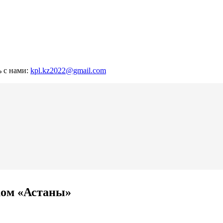
ь с нами:
kpl.kz2022@gmail.com
ком «Астаны»