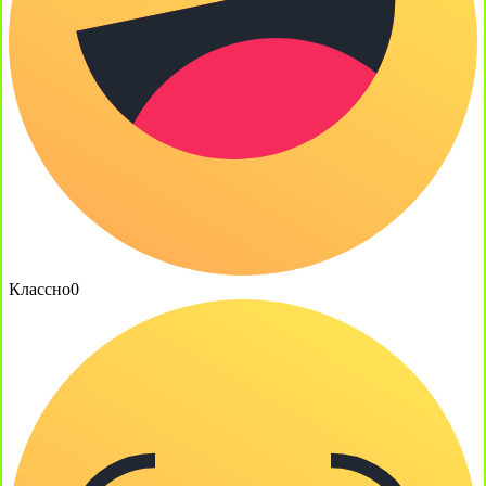
Классно
0