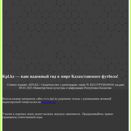
Kpl.kz — ваш надежный гид в мире Казахстанского футбола!
Сетевое издание «KPLKZ» Свидетельство о регистрации: серия № KZ11VPY00109441 выдано
09.01.2025 Министерством культуры и информации Республики Казахстан.
Использование материалов сайта www.kpl.kz разрешено только с размещением активной
индексируемой гиперссылки на
www.kpl.kz
Участие в азартных играх может вызвать игровую зависимость. Придерживайтесь правил
(принципов) ответственной игры.