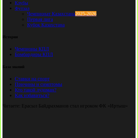
Клубы
Футзал
Чемпионат Казахстана
2025-2026
Первая лига
Кубок Казахстана
История
Чемпионы КПЛ
Бомбардиры КПЛ
База знаний
Ставки на спорт
Причины и симптомы
Кто такой лудоман?
Как избавиться?
Читаете:
Ерасыл Байдрахманов стал игроком ФК «Иртыш»