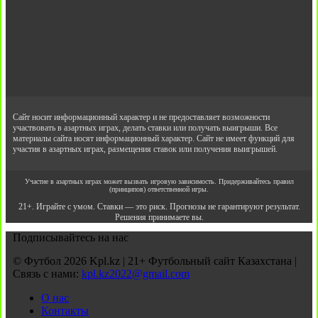
Сайт носит информационный характер и не предоставляет возможности
участвовать в азартных играх, делать ставки или получать выигрыши. Все
материалы сайта носят информационный характер. Сайт не имеет функций для
участия в азартных играх, размещения ставок или получения выигрышей.
Участие в азартных играх может вызвать игровую зависимость. Придерживайтесь правил
(принципов) ответственной игры.
21+. Играйте с умом. Ставки — это риск. Прогнозы не гарантируют результат.
Решения принимаете вы.
Подписывайтесь на нас
© Футбол 2026 Kpl.kz | 21+ Футбольный сайт Казахстана |
Связь с нами:
kpl.kz2022@gmail.com
О нас
Контакты