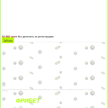
10 000 тенге
без депозита за регистрацию
Забрать
21+
Лицензии №24514359, выданной комитетом индустрии туризма Министерства культуры и спорта Республики Казахстан срок до 27 сентября
2034 года.
ФРИБЕТ
БЕЗ УСЛОВИЙ