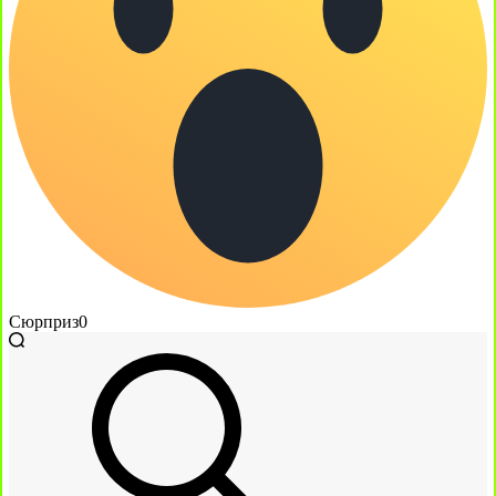
Сюрприз
0