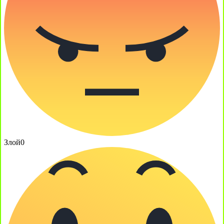
Злой
0