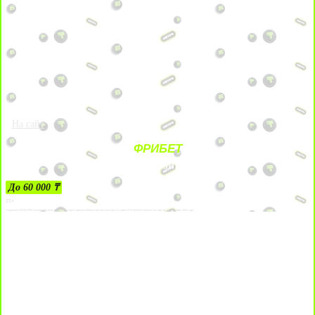
На сайт
ФРИБЕТ
ЗА ДЕПОЗИТЫ
До 60 000 ₸
21+
Лицензии №24514359, выданной комитетом индустрии туризма Министерства культуры и спорта Республики Казахстан срок до 27 сентября 2034 года.