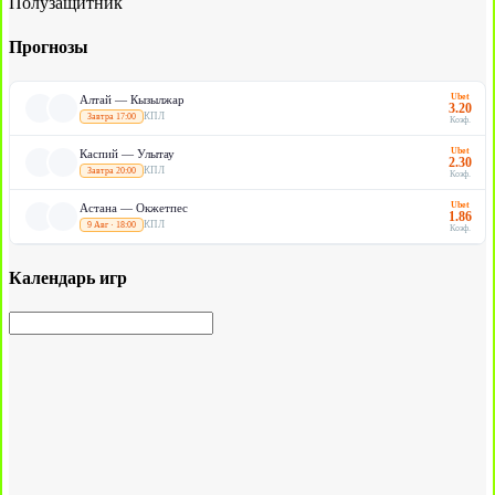
Полузащитник
Прогнозы
Ubet
Алтай — Кызылжар
3.20
КПЛ
Завтра 17:00
Коэф.
Ubet
Каспий — Улытау
2.30
КПЛ
Завтра 20:00
Коэф.
Ubet
Астана — Окжетпес
1.86
КПЛ
9 Авг · 18:00
Коэф.
Календарь игр