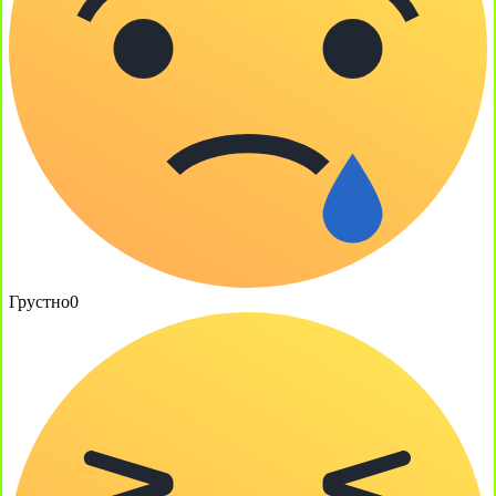
Грустно
0