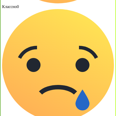
Классно
0