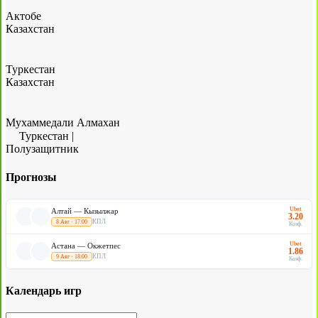
Актобе
Казахстан
Туркестан
Казахстан
Мухаммедали Алмахан
Туркестан
|
Полузащитник
Прогнозы
Ubet
Алтай — Кызылжар
3.20
КПЛ
8 Авг · 17:00
Коэф.
Ubet
Астана — Окжетпес
1.86
КПЛ
9 Авг · 18:00
Коэф.
Календарь игр