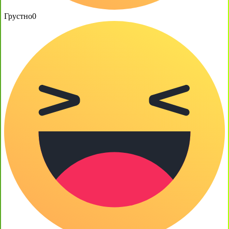
Грустно
0