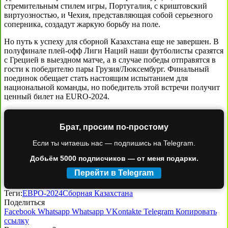
стремительным стилем игры, Португалия, с криштовский
виртуозностью, и Чехия, представляющая собой серьезного
соперника, создадут жаркую борьбу на поле.
Но путь к успеху для сборной Казахстана еще не завершен. В
полуфинале плей-офф Лиги Наций наши футболисты сразятся
с Грецией в выездном матче, а в случае победы отправятся в
гости к победителю пары Грузия/Люксембург. Финальный
поединок обещает стать настоящим испытанием для
национальной команды, но победитель этой встречи получит
ценный билет на EURO-2024.
Брат, просим по-простому
Если ты читаешь нас — подпишись на Telegram.
Добьём 5000 подписчиков — от меня подарки.
Перейти в Telegram
Теги:
ЕВРО-2024
Сборная Казахстана
Поделиться
Facebook
Whatsapp
Whatsapp
VKontakte
Telegram
Копировать
ссылку