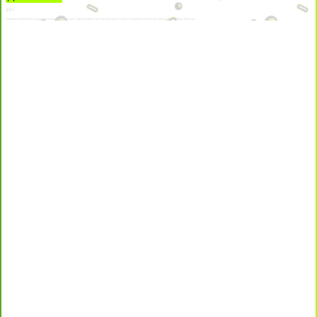
21+
Лицензии №24514359, выданной комитетом индустрии туризма Министерства культуры и спорта Республики Казахстан срок до 27 сентября 2034 года.