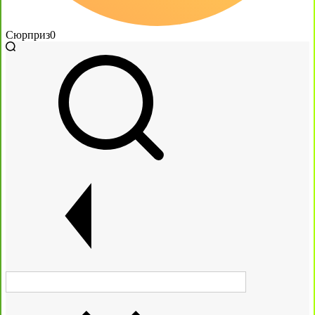
Сюрприз
0