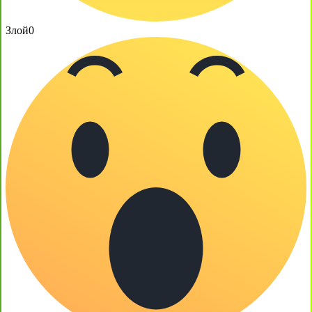
Злой
0