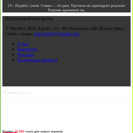
21+. Играйте с умом. Ставки — это риск. Прогнозы не гарантируют результат.
Решения принимаете вы.
Подписывайтесь на нас
© Футбол 2026 Kpl.kz | 21+ Футбольный сайт Казахстана |
Связь с нами:
kpl.kz2022@gmail.com
О нас
Контакты
Реклама
Поддержка проекта
Лучшие бонусы
Фрибет
10 000
тенге для новых игроков