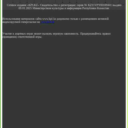
Сетевое издание «KPLKZ» Свидетельство о регистрации: серия № KZ11VPY00109441 выдано
09.01.2025 Министерством культуры и информации Республики Казахстан.
Использование материалов сайта www.kpl.kz разрешено только с размещением активной
индексируемой гиперссылки на
www.kpl.kz
Участие в азартных играх может вызвать игровую зависимость. Придерживайтесь правил
(принципов) ответственной игры.