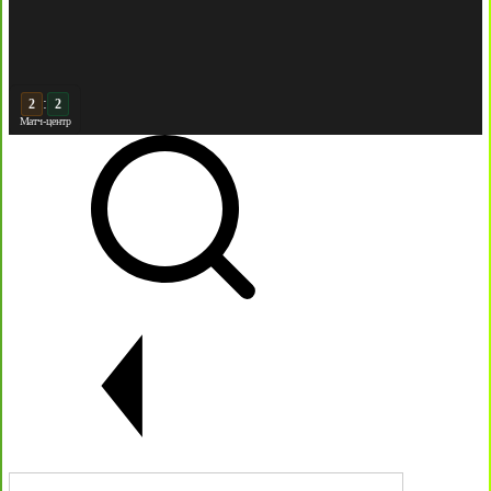
:
3
Матч-центр