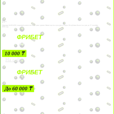
21+
Лицензии №24514359, выданной комитетом индустрии туризма Министерства культуры и спорта Республики Казахстан срок до 27 сентября
2034 года.
ФРИБЕТ
БЕЗ УСЛОВИЙ
10 000 ₸
На сайт
ФРИБЕТ
ЗА ДЕПОЗИТЫ
До 60 000 ₸