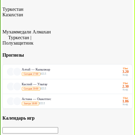
Туркестан
Казахстан
Мухаммедали Алмахан
Туркестан
|
Полузащитник
Прогнозы
Ubet
Алтай — Кызылжар
3.20
КПЛ
Сегодня 17:00
Коэф.
Ubet
Каспий — Улытау
2.30
КПЛ
Сегодня 20:00
Коэф.
Ubet
Астана — Окжетпес
1.86
КПЛ
Завтра 18:00
Коэф.
Календарь игр