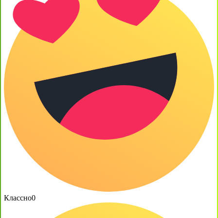
Классно
0