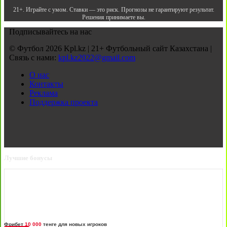
21+. Играйте с умом. Ставки — это риск. Прогнозы не гарантируют результат.
Решения принимаете вы.
Подписывайтесь на нас
© Футбол 2026 Kpl.kz | 21+ Футбольный сайт Казахстана |
Связь с нами:
kpl.kz2022@gmail.com
О нас
Контакты
Реклама
Поддержка проекта
Лучшие бонусы
Фрибет
10 000
тенге для новых игроков