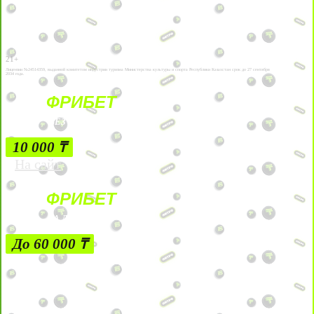
21+
Лицензии №24514359, выданной комитетом индустрии туризма Министерства культуры и спорта Республики Казахстан срок до 27 сентября
2034 года.
ФРИБЕТ
БЕЗ УСЛОВИЙ
10 000 ₸
На сайт
ФРИБЕТ
ЗА ДЕПОЗИТЫ
До 60 000 ₸