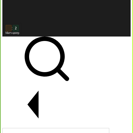
:
3
2
Матч-центр