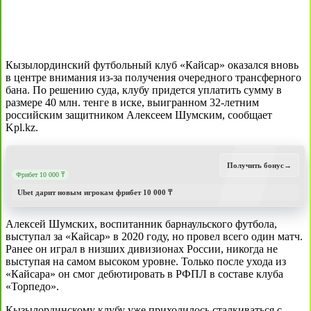
Кызылординский футбольный клуб «Кайсар» оказался вновь
в центре внимания из-за получения очередного трансферного
бана. По решению суда, клубу придется уплатить сумму в
размере 40 млн. тенге в иске, выигранном 32-летним
российским защитником Алексеем Шумским, сообщает
Kpl.kz.
Получить бонус
→
Фрибет 10 000 ₸
Ubet дарит новым игрокам фрибет 10 000 ₸
Алексей Шумских, воспитанник барнаульского футбола,
выступал за «Кайсар» в 2020 году, но провел всего один матч.
Ранее он играл в низших дивизионах России, никогда не
выступая на самом высоком уровне. Только после ухода из
«Кайсара» он смог дебютировать в РФПЛ в составе клуба
«Торпедо».
Кызылординскому клубу уже приходилось сталкиваться с