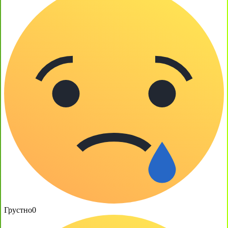
Грустно
0