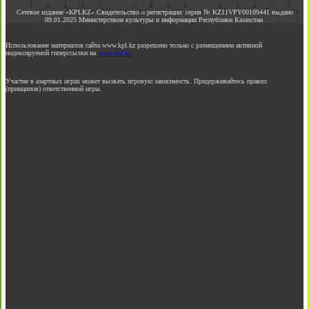
Сетевое издание «KPLKZ» Свидетельство о регистрации: серия № KZ11VPY00109441 выдано
09.01.2025 Министерством культуры и информации Республики Казахстан.
Использование материалов сайта www.kpl.kz разрешено только с размещением активной
индексируемой гиперссылки на
www.kpl.kz
Участие в азартных играх может вызвать игровую зависимость. Придерживайтесь правил
(принципов) ответственной игры.