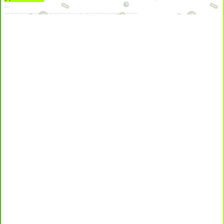
21+
Лицензии №24514359, выданной комитетом индустрии туризма Министерства культуры и спорта Республики Казахстан срок до 27 сентября 2034 года.