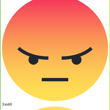
Злой
0