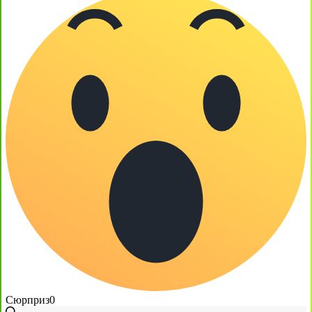
Сюрприз
0