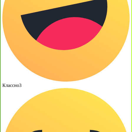
Классно
3