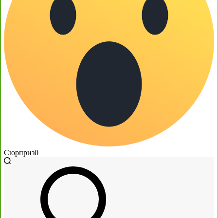
Сюрприз
0