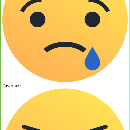
Грустно
0