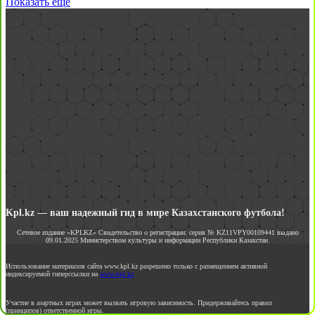
Показать еще
Kpl.kz — ваш надежный гид в мире Казахстанского футбола!
Сетевое издание «KPLKZ» Свидетельство о регистрации: серия № KZ11VPY00109441 выдано
09.01.2025 Министерством культуры и информации Республики Казахстан.
Использование материалов сайта www.kpl.kz разрешено только с размещением активной
индексируемой гиперссылки на
www.kpl.kz
Участие в азартных играх может вызвать игровую зависимость. Придерживайтесь правил
(принципов) ответственной игры.