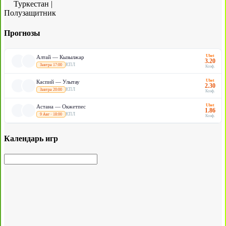
Туркестан
|
Полузащитник
Прогнозы
Ubet
Алтай — Кызылжар
3.20
КПЛ
Завтра 17:00
Коэф.
Ubet
Каспий — Улытау
2.30
КПЛ
Завтра 20:00
Коэф.
Ubet
Астана — Окжетпес
1.86
КПЛ
9 Авг · 18:00
Коэф.
Календарь игр