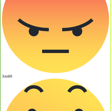
Злой
0