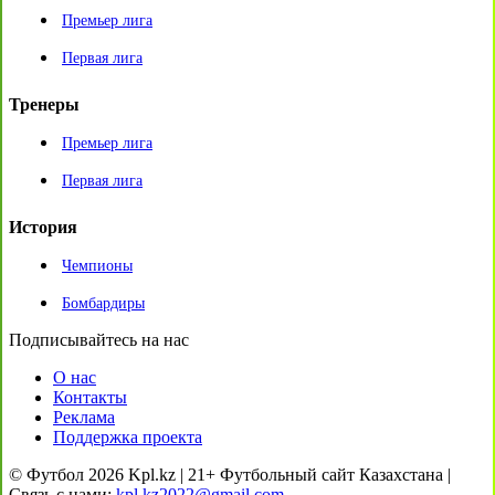
Премьер лига
Первая лига
Тренеры
Премьер лига
Первая лига
История
Чемпионы
Бомбардиры
Подписывайтесь на нас
О нас
Контакты
Реклама
Поддержка проекта
© Футбол 2026 Kpl.kz | 21+ Футбольный сайт Казахстана |
Связь с нами:
kpl.kz2022@gmail.com