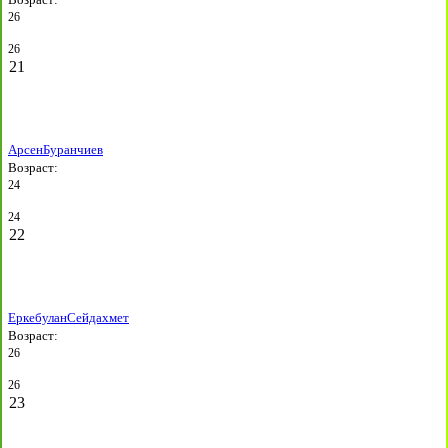
26
26
21
Арсен
Буранчиев
Возраст:
24
24
22
Еркебулан
Сейдахмет
Возраст:
26
26
23