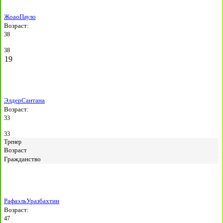
Жоао
Пауло
Возраст:
38
38
19
Элдер
Сантана
Возраст:
33
33
Тренер
Возраст
Гражданство
Рафаэль
Уразбахтин
Возраст:
47