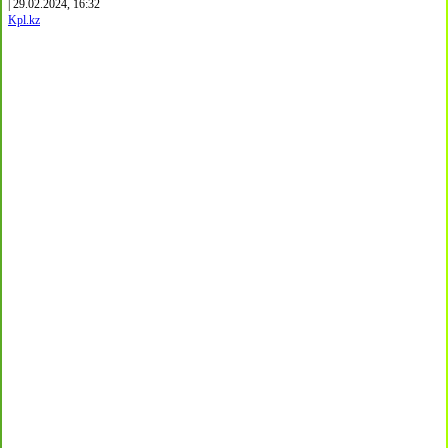
| 29.02.2024, 16:32
Kpl.kz