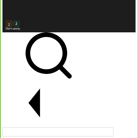
:
3
2
Матч-центр