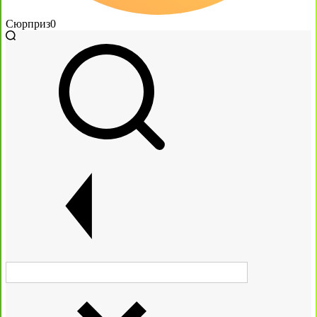
Сюрприз
0