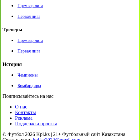
Премьер лига
Первая лига
Тренеры
Премьер лига
Первая лига
История
Чемпионы
Бомбардиры
Подписывайтесь на нас
О нас
Контакты
Реклама
Поддержка проекта
© Футбол 2026 Kpl.kz | 21+ Футбольный сайт Казахстана |
Связь с нами:
kpl.kz2022@gmail.com