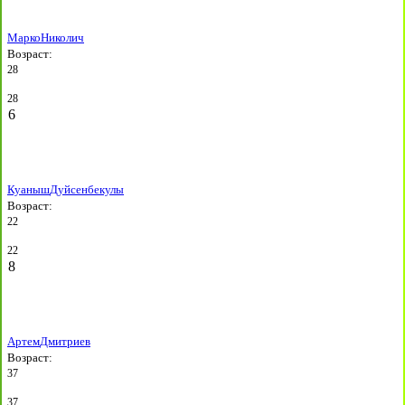
Марко
Николич
Возраст:
28
28
6
Куаныш
Дуйсенбекулы
Возраст:
22
22
8
Артем
Дмитриев
Возраст:
37
37