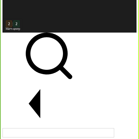
:
2
Матч-центр