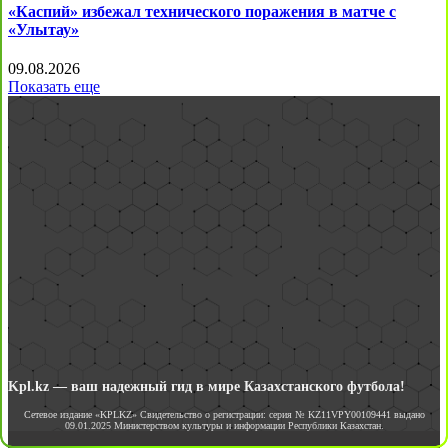
«Каспий» избежал технического поражения в матче с
«Улытау»
09.08.2026
Показать еще
Kpl.kz — ваш надежный гид в мире Казахстанского футбола!
Сетевое издание «KPLKZ» Свидетельство о регистрации: серия № KZ11VPY00109441 выдано
09.01.2025 Министерством культуры и информации Республики Казахстан.