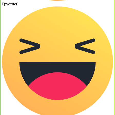
Грустно
0