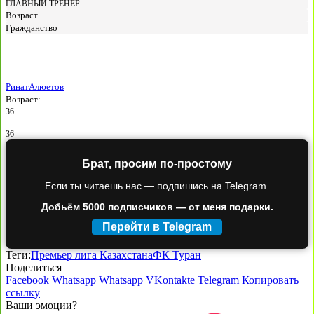
ГЛАВНЫЙ ТРЕНЕР
Возраст
Гражданство
Ринат
Алюетов
Возраст:
36
36
Брат, просим по-простому
Если ты читаешь нас — подпишись на Telegram.
Добьём 5000 подписчиков — от меня подарки.
Перейти в Telegram
Теги:
Премьер лига Казахстана
ФК Туран
Поделиться
Facebook
Whatsapp
Whatsapp
VKontakte
Telegram
Копировать
ссылку
Ваши эмоции?