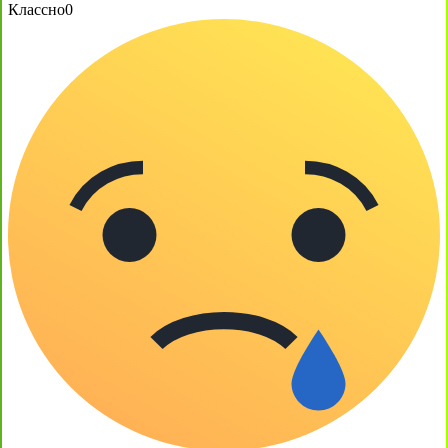
Классно
0