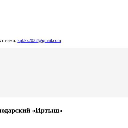
ь с нами:
kpl.kz2022@gmail.com
»
лодарский «Иртыш»