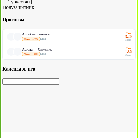
Туркестан
|
Полузащитник
Прогнозы
Ubet
Алтай — Кызылжар
3.20
КПЛ
8 Авг · 17:00
Коэф.
Ubet
Астана — Окжетпес
1.86
КПЛ
9 Авг · 18:00
Коэф.
Календарь игр