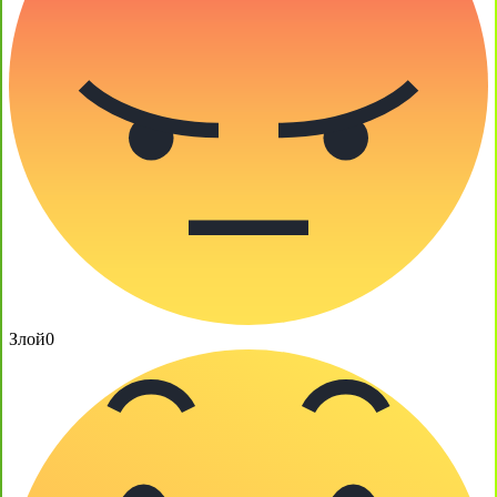
Злой
0