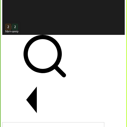
:
3
2
Матч-центр