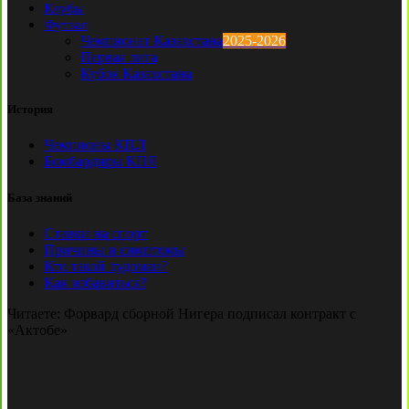
Клубы
Футзал
Чемпионат Казахстана
2025-2026
Первая лига
Кубок Казахстана
История
Чемпионы КПЛ
Бомбардиры КПЛ
База знаний
Ставки на спорт
Причины и симптомы
Кто такой лудоман?
Как избавиться?
Читаете:
Форвард сборной Нигера подписал контракт с
«Актобе»