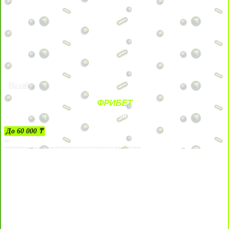
На сайт
ФРИБЕТ
ЗА ДЕПОЗИТЫ
До 60 000 ₸
21+
Лицензии №24514359, выданной комитетом индустрии туризма Министерства культуры и спорта Республики Казахстан срок до 27 сентября 2034 года.