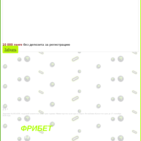
10 000 тенге
без депозита за регистрацию
Забрать
21+
Лицензии №24514359, выданной комитетом индустрии туризма Министерства культуры и спорта Республики Казахстан срок до 27 сентября
2034 года.
ФРИБЕТ
БЕЗ УСЛОВИЙ