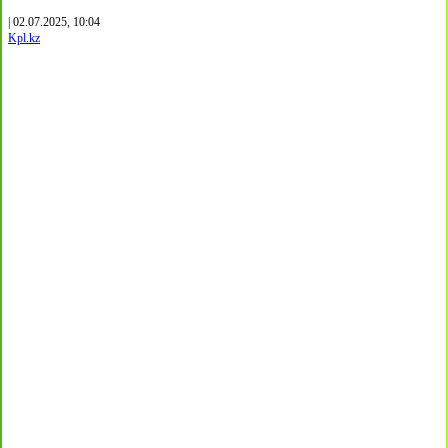
| 02.07.2025, 10:04
Kpl.kz