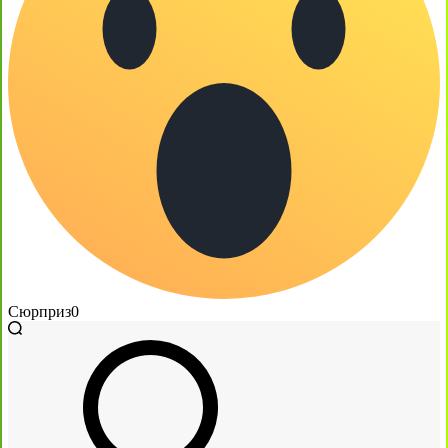
Сюрприз
0