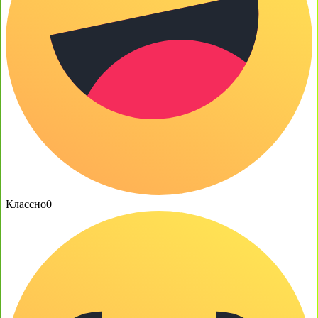
Классно
0