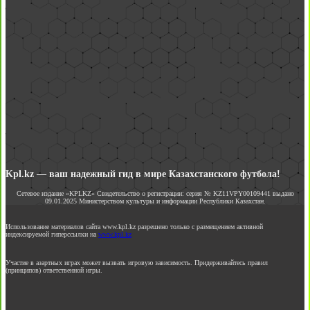
Kpl.kz — ваш надежный гид в мире Казахстанского футбола!
Сетевое издание «KPLKZ» Свидетельство о регистрации: серия № KZ11VPY00109441 выдано
09.01.2025 Министерством культуры и информации Республики Казахстан.
Использование материалов сайта www.kpl.kz разрешено только с размещением активной
индексируемой гиперссылки на
www.kpl.kz
Участие в азартных играх может вызвать игровую зависимость. Придерживайтесь правил
(принципов) ответственной игры.