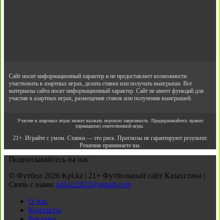
Сайт носит информационный характер и не предоставляет возможности
участвовать в азартных играх, делать ставки или получать выигрыши. Все
материалы сайта носят информационный характер. Сайт не имеет функций для
участия в азартных играх, размещения ставок или получения выигрышей.
Участие в азартных играх может вызвать игровую зависимость. Придерживайтесь правил
(принципов) ответственной игры.
21+. Играйте с умом. Ставки — это риск. Прогнозы не гарантируют результат.
Решения принимаете вы.
Подписывайтесь на нас
© Футбол 2026 Kpl.kz | 21+ Футбольный сайт Казахстана |
Связь с нами:
kpl.kz2022@gmail.com
О нас
Контакты
Реклама