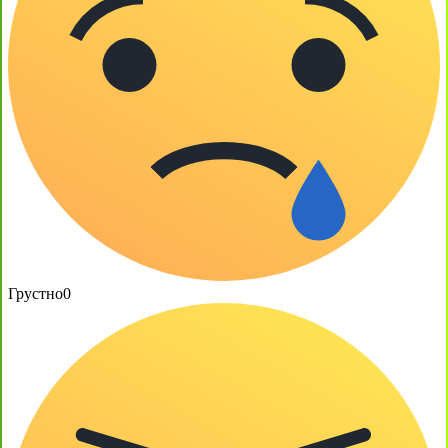
Грустно
0