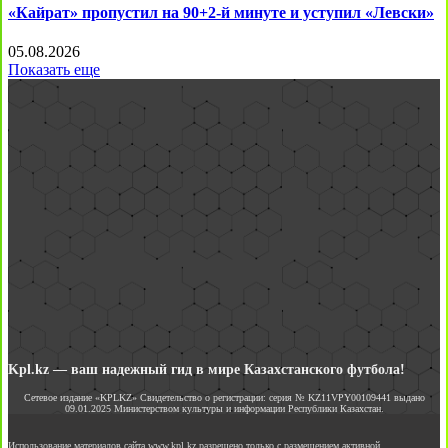
«Кайрат» пропустил на 90+2-й минуте и уступил «Левски»
05.08.2026
Показать еще
Kpl.kz — ваш надежный гид в мире Казахстанского футбола!
Сетевое издание «KPLKZ» Свидетельство о регистрации: серия № KZ11VPY00109441 выдано
09.01.2025 Министерством культуры и информации Республики Казахстан.
Использование материалов сайта www.kpl.kz разрешено только с размещением активной