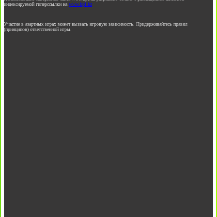
индексируемой гиперссылки на
www.kpl.kz
Участие в азартных играх может вызвать игровую зависимость. Придерживайтесь правил
(принципов) ответственной игры.