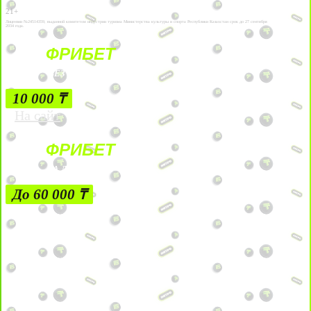
21+
Лицензии №24514359, выданной комитетом индустрии туризма Министерства культуры и спорта Республики Казахстан срок до 27 сентября
2034 года.
ФРИБЕТ
БЕЗ УСЛОВИЙ
10 000 ₸
На сайт
ФРИБЕТ
ЗА ДЕПОЗИТЫ
До 60 000 ₸