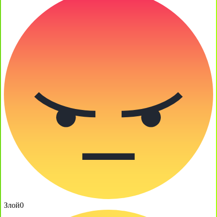
Злой
0