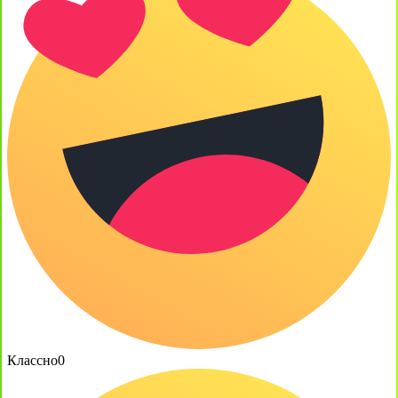
Классно
0