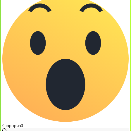
Сюрприз
0