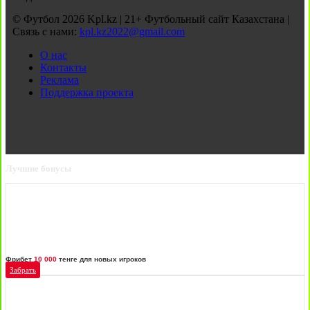
© Футбол 2026 Kpl.kz | 21+ Футбольный сайт Казахстана |
Связь с нами:
kpl.kz2022@gmail.com
О нас
Контакты
Реклама
Поддержка проекта
Лучшие бонусы
Фрибет
10 000
тенге для новых игроков
Забрать