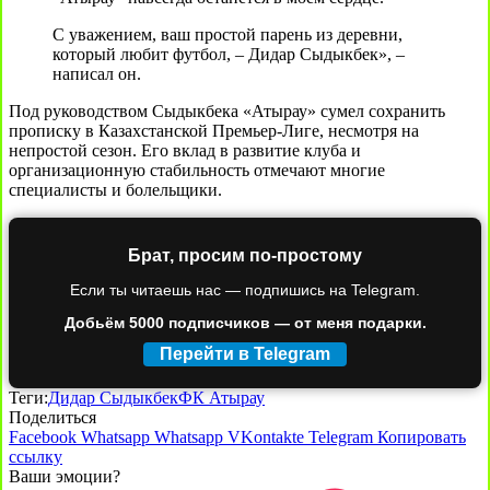
С уважением, ваш простой парень из деревни,
который любит футбол, – Дидар Сыдыкбек», –
написал он.
Под руководством Сыдыкбека «Атырау» сумел сохранить
прописку в Казахстанской Премьер-Лиге, несмотря на
непростой сезон. Его вклад в развитие клуба и
организационную стабильность отмечают многие
специалисты и болельщики.
Брат, просим по-простому
Если ты читаешь нас — подпишись на Telegram.
Добьём 5000 подписчиков — от меня подарки.
Перейти в Telegram
Теги:
Дидар Сыдыкбек
ФК Атырау
Поделиться
Facebook
Whatsapp
Whatsapp
VKontakte
Telegram
Копировать
ссылку
Ваши эмоции?