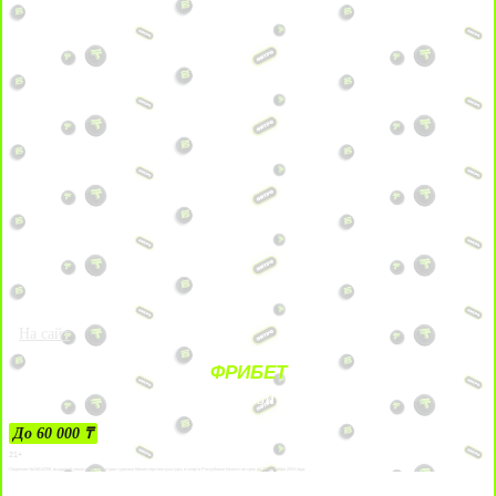
На сайт
ФРИБЕТ
ЗА ДЕПОЗИТЫ
До 60 000 ₸
21+
Лицензии №24514359, выданной комитетом индустрии туризма Министерства культуры и спорта Республики Казахстан срок до 27 сентября 2034 года.