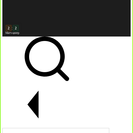
3
:
3
Матч-центр