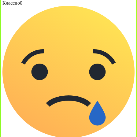
Классно
0