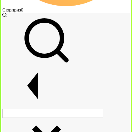
Сюрприз
0