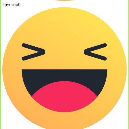
Грустно
0