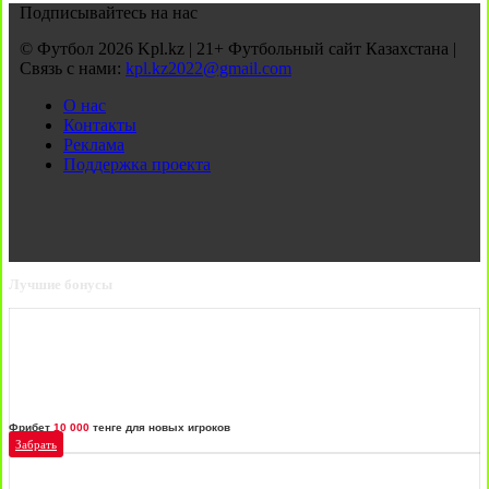
Подписывайтесь на нас
© Футбол 2026 Kpl.kz | 21+ Футбольный сайт Казахстана |
Связь с нами:
kpl.kz2022@gmail.com
О нас
Контакты
Реклама
Поддержка проекта
Лучшие бонусы
Фрибет
10 000
тенге для новых игроков
Забрать