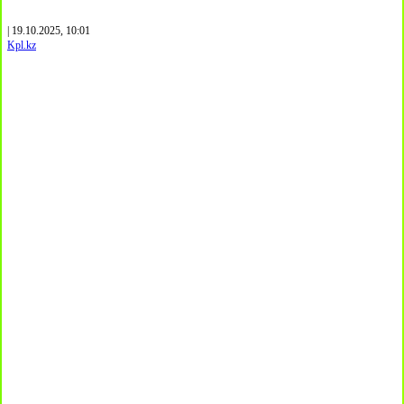
| 19.10.2025, 10:01
Kpl.kz