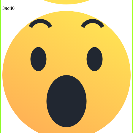
Злой
0