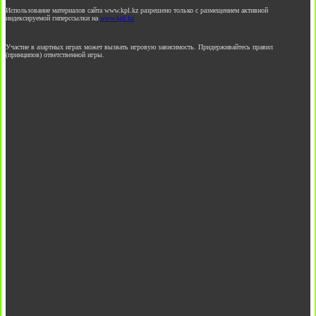
Использование материалов сайта www.kpl.kz разрешено только с размещением активной
индексируемой гиперссылки на
www.kpl.kz
Участие в азартных играх может вызвать игровую зависимость. Придерживайтесь правил
(принципов) ответственной игры.