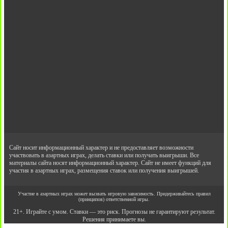
Сайт носит информационный характер и не предоставляет возможности
участвовать в азартных играх, делать ставки или получать выигрыши. Все
материалы сайта носят информационный характер. Сайт не имеет функций для
участия в азартных играх, размещения ставок или получения выигрышей.
Участие в азартных играх может вызвать игровую зависимость. Придерживайтесь правил
(принципов) ответственной игры.
21+. Играйте с умом. Ставки — это риск. Прогнозы не гарантируют результат.
Решения принимаете вы.