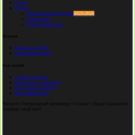
Клубы
Футзал
Чемпионат Казахстана
2025-2026
Первая лига
Кубок Казахстана
История
Чемпионы КПЛ
Бомбардиры КПЛ
База знаний
Ставки на спорт
Причины и симптомы
Кто такой лудоман?
Как избавиться?
Читаете:
Генеральный менеджер «Атырау» Дидар Сыдыкбек
покинул свой пост