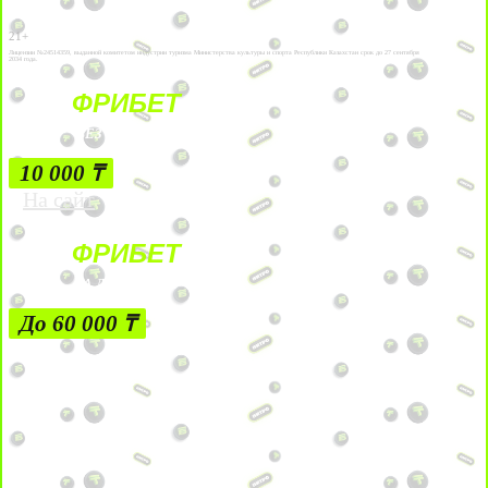
21+
Лицензии №24514359, выданной комитетом индустрии туризма Министерства культуры и спорта Республики Казахстан срок до 27 сентября
2034 года.
ФРИБЕТ
БЕЗ УСЛОВИЙ
10 000 ₸
На сайт
ФРИБЕТ
ЗА ДЕПОЗИТЫ
До 60 000 ₸