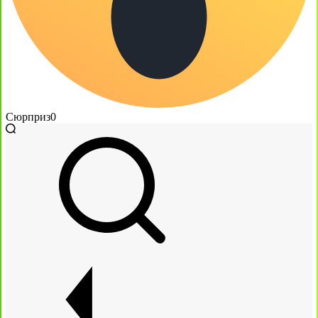
Сюрприз
0