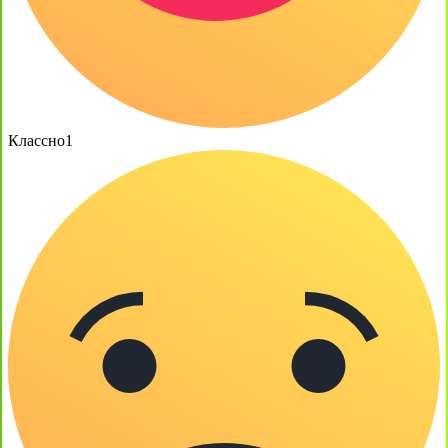
Классно
1