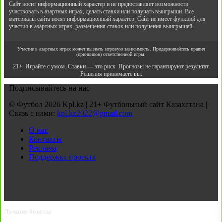
Сайт носит информационный характер и не предоставляет возможности
участвовать в азартных играх, делать ставки или получать выигрыши. Все
материалы сайта носят информационный характер. Сайт не имеет функций для
участия в азартных играх, размещения ставок или получения выигрышей.
Участие в азартных играх может вызвать игровую зависимость. Придерживайтесь правил
(принципов) ответственной игры.
21+. Играйте с умом. Ставки — это риск. Прогнозы не гарантируют результат.
Решения принимаете вы.
Подписывайтесь на нас
© Футбол 2026 Kpl.kz | 21+ Футбольный сайт Казахстана |
Связь с нами:
kpl.kz2022@gmail.com
О нас
Контакты
Реклама
Поддержка проекта
Лучшие бонусы