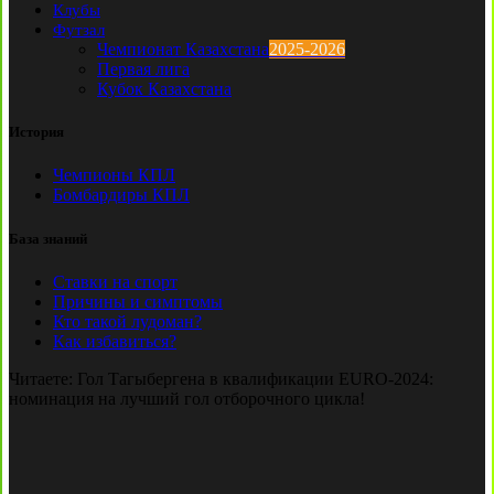
Клубы
Футзал
Чемпионат Казахстана
2025-2026
Первая лига
Кубок Казахстана
История
Чемпионы КПЛ
Бомбардиры КПЛ
База знаний
Ставки на спорт
Причины и симптомы
Кто такой лудоман?
Как избавиться?
Читаете:
Гол Тагыбергена в квалификации EURO-2024:
номинация на лучший гол отборочного цикла!