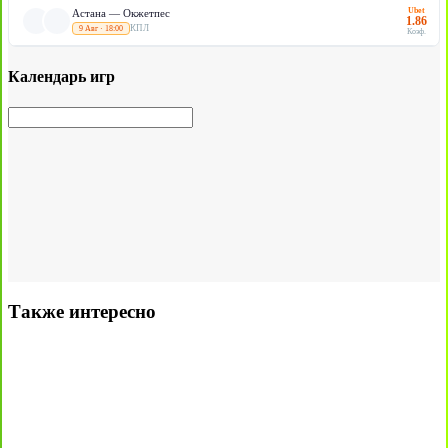
Ubet
Астана — Окжетпес
1.86
КПЛ
9 Авг · 18:00
Коэф.
Календарь игр
Также интересно