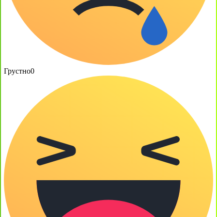
Грустно
0