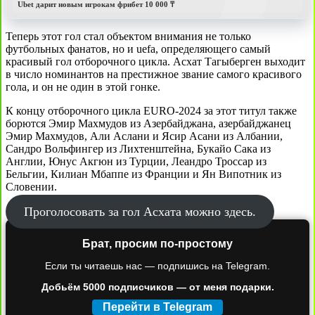
Ubet дарит новым игрокам фрибет 10 000 ₸
Теперь этот гол стал объектом внимания не только
футбольных фанатов, но и uefa, определяющего самый
красивый гол отборочного цикла. Асхат Тагыберген выходит
в число номинантов на престижное звание самого красивого
гола, и он не один в этой гонке.
К концу отборочного цикла EURO-2024 за этот титул также
борются Эмир Махмудов из Азербайджана, азербайджанец
Эмир Махмудов, Али Аслани и Ясир Асани из Албании,
Сандро Вольфингер из Лихтенштейна, Букайо Сака из
Англии, Юнус Акгюн из Турции, Леандро Троссар из
Бельгии, Килиан Мбаппе из Франции и Ян Випотник из
Словении.
Проголосовать за гол Асхата можно здесь.
Брат, просим по-простому
Если ты читаешь нас — подпишись на Telegram.
Добьём 5000 подписчиков — от меня подарки.
Перейти в Telegram