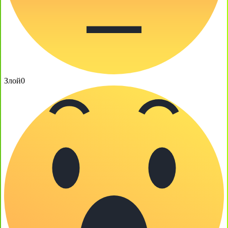
Злой
0