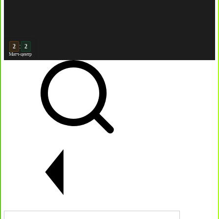
:
3
Матч-центр