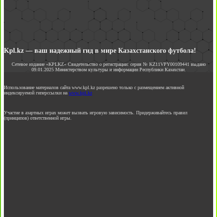
Kpl.kz — ваш надежный гид в мире Казахстанского футбола!
Сетевое издание «KPLKZ» Свидетельство о регистрации: серия № KZ11VPY00109441 выдано
09.01.2025 Министерством культуры и информации Республики Казахстан.
Использование материалов сайта www.kpl.kz разрешено только с размещением активной
индексируемой гиперссылки на
www.kpl.kz
Участие в азартных играх может вызвать игровую зависимость. Придерживайтесь правил
(принципов) ответственной игры.