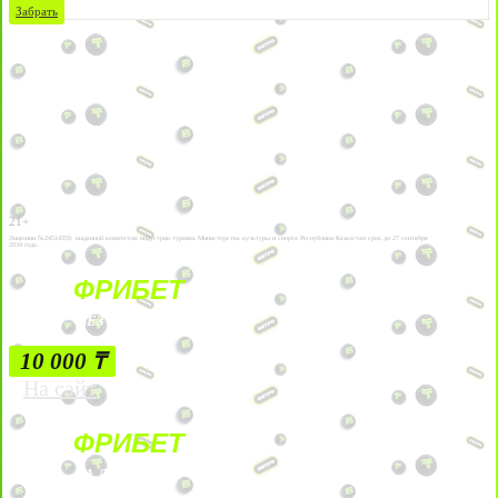
Забрать
21+
Лицензии №24514359, выданной комитетом индустрии туризма Министерства культуры и спорта Республики Казахстан срок до 27 сентября
2034 года.
ФРИБЕТ
БЕЗ УСЛОВИЙ
10 000 ₸
На сайт
ФРИБЕТ
ЗА ДЕПОЗИТЫ