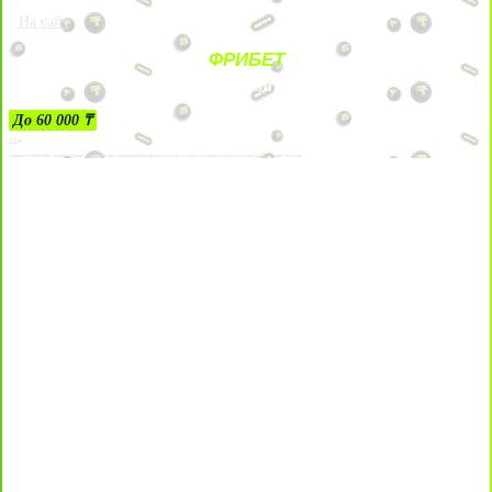
На сайт
ФРИБЕТ
ЗА ДЕПОЗИТЫ
До 60 000 ₸
21+
Лицензии №24514359, выданной комитетом индустрии туризма Министерства культуры и спорта Республики Казахстан срок до 27 сентября 2034 года.