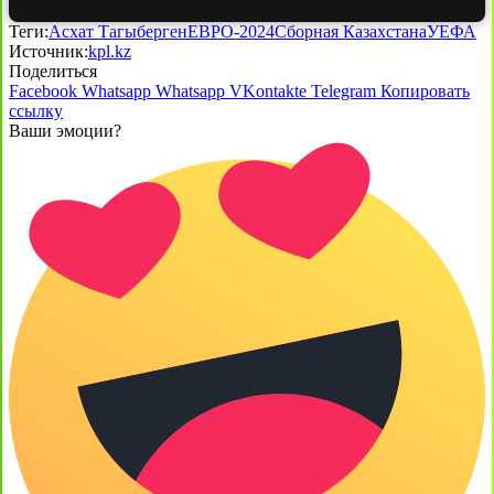
Теги:
Асхат Тагыберген
ЕВРО-2024
Сборная Казахстана
УЕФА
Источник:
kpl.kz
Поделиться
Facebook
Whatsapp
Whatsapp
VKontakte
Telegram
Копировать
ссылку
Ваши эмоции?