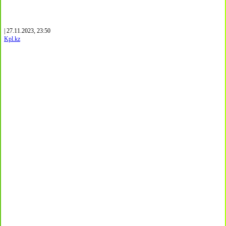
| 27.11.2023, 23:50
Kpl.kz