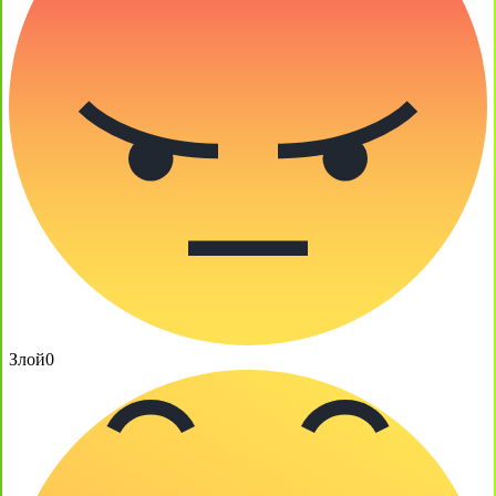
Злой
0