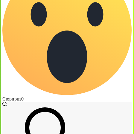
Сюрприз
0