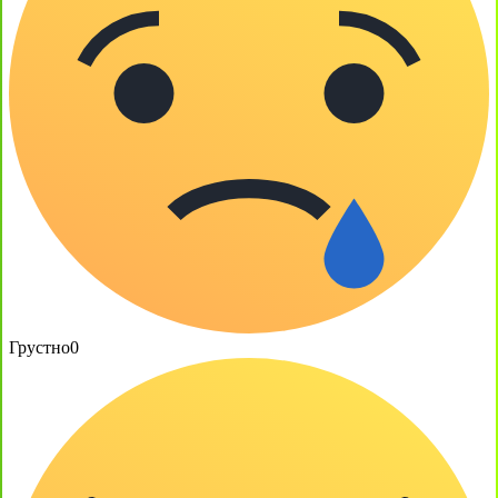
Грустно
0