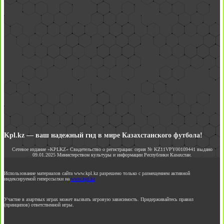
Kpl.kz — ваш надежный гид в мире Казахстанского футбола!
Сетевое издание «KPLKZ» Свидетельство о регистрации: серия № KZ11VPY00109441 выдано
09.01.2025 Министерством культуры и информации Республики Казахстан.
Использование материалов сайта www.kpl.kz разрешено только с размещением активной
индексируемой гиперссылки на
www.kpl.kz
Участие в азартных играх может вызвать игровую зависимость. Придерживайтесь правил
(принципов) ответственной игры.