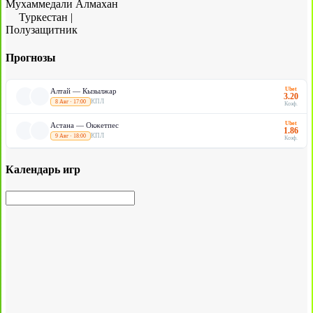
Мухаммедали Алмахан
Туркестан
|
Полузащитник
Прогнозы
Ubet
Алтай — Кызылжар
3.20
КПЛ
8 Авг · 17:00
Коэф.
Ubet
Астана — Окжетпес
1.86
КПЛ
9 Авг · 18:00
Коэф.
Календарь игр