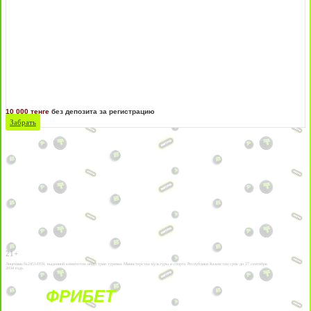
10 000 тенге
без депозита за регистрацию
Забрать
21+
Лицензии №24514359, выданной комитетом индустрии туризма Министерства культуры и спорта Республики Казахстан срок до 27 сентября
2034 года.
ФРИБЕТ