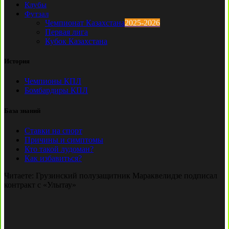
Клубы
Футзал
Чемпионат Казахстана
2025-2026
Первая лига
Кубок Казахстана
История
Чемпионы КПЛ
Бомбардиры КПЛ
База знаний
Ставки на спорт
Причины и симптомы
Кто такой лудоман?
Как избавиться?
Читаете:
Грузинский полузащитник Мараквелидзе подписал
контракт с «Улытау»