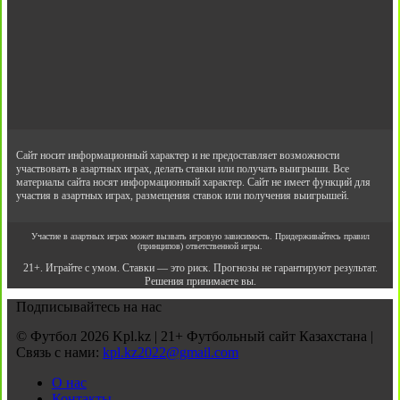
Сайт носит информационный характер и не предоставляет возможности
участвовать в азартных играх, делать ставки или получать выигрыши. Все
материалы сайта носят информационный характер. Сайт не имеет функций для
участия в азартных играх, размещения ставок или получения выигрышей.
Участие в азартных играх может вызвать игровую зависимость. Придерживайтесь правил
(принципов) ответственной игры.
21+. Играйте с умом. Ставки — это риск. Прогнозы не гарантируют результат.
Решения принимаете вы.
Подписывайтесь на нас
© Футбол 2026 Kpl.kz | 21+ Футбольный сайт Казахстана |
Связь с нами:
kpl.kz2022@gmail.com
О нас
Контакты