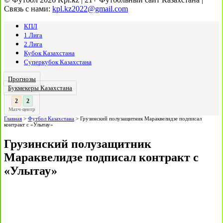
Связь с нами:
kpl.kz2022@gmail.com
КПЛ
1 Лига
2 Лига
Кубок Казахстана
Суперкубок Казахстана
Прогнозы
Букмекеры Казахстана
3
3
:
Матч-центр
Главная
>
Футбол Казахстана
>
Грузинский полузащитник Мараквелидзе подписал
контракт с «Улытау»
Грузинский полузащитник
Мараквелидзе подписал контракт с
«Улытау»