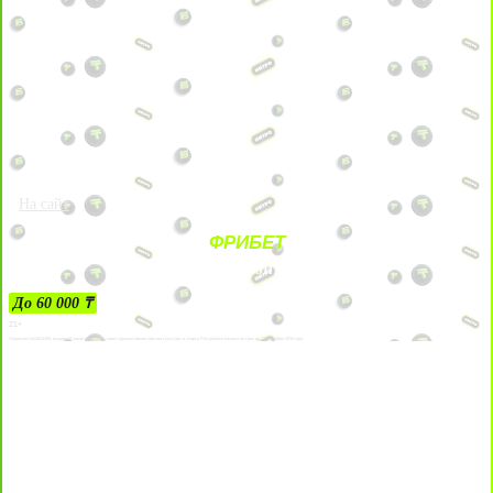
На сайт
ФРИБЕТ
ЗА ДЕПОЗИТЫ
До 60 000 ₸
21+
Лицензии №24514359, выданной комитетом индустрии туризма Министерства культуры и спорта Республики Казахстан срок до 27 сентября 2034 года.