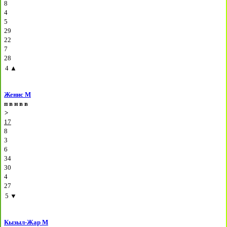
8
4
5
29
22
7
28
4
▲
Женис М
п
в
н
в
в
>
17
8
3
6
34
30
4
27
5
▼
Кызыл-Жар М