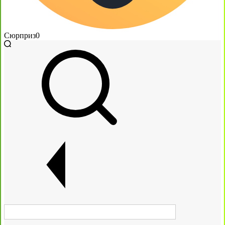
Сюрприз
0