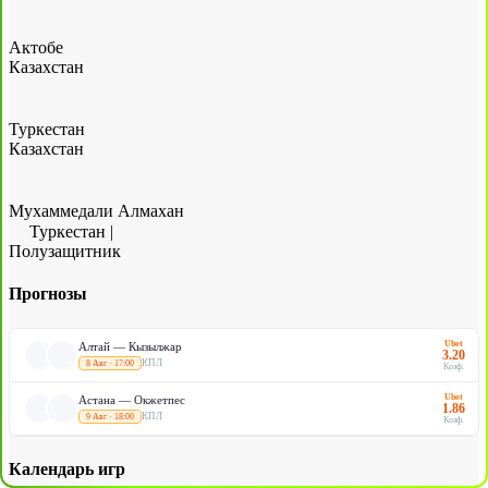
Актобе
Казахстан
Туркестан
Казахстан
Мухаммедали Алмахан
Туркестан
|
Полузащитник
Прогнозы
Ubet
Алтай — Кызылжар
3.20
КПЛ
8 Авг · 17:00
Коэф.
Ubet
Астана — Окжетпес
1.86
КПЛ
9 Авг · 18:00
Коэф.
Календарь игр