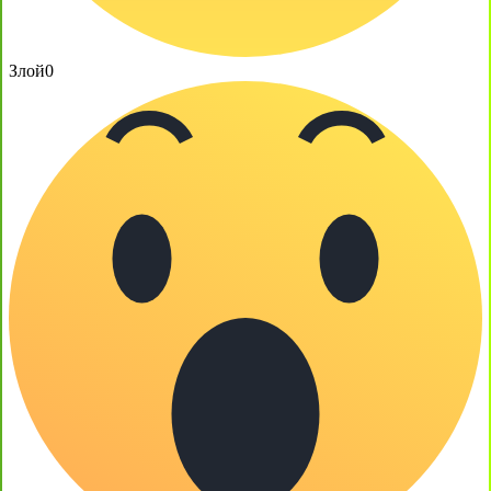
Злой
0