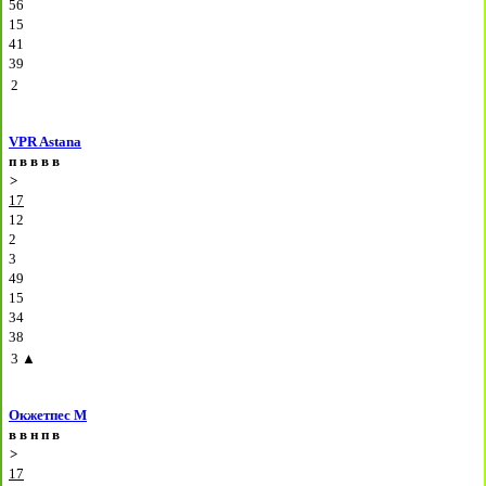
56
15
41
39
2
VPR Astana
п
в
в
в
в
>
17
12
2
3
49
15
34
38
3
▲
Окжетпес М
в
в
н
п
в
>
17