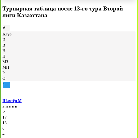
Турнирная таблица после 13-го тура Второй
лиги Казахстана
#
Клуб
И
В
Н
П
МЗ
МП
Р
О
1
Шахтёр М
в
п
в
в
в
>
17
13
0
4