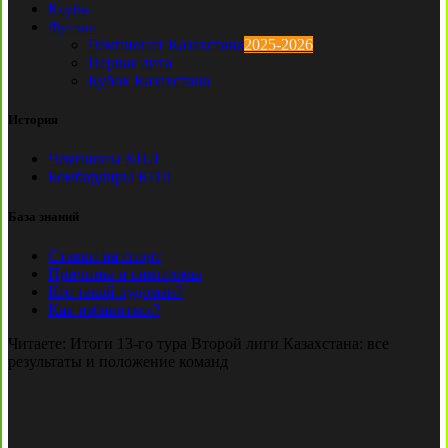
Клубы
Футзал
Чемпионат Казахстана
2025-2026
Первая лига
Кубок Казахстана
История
Чемпионы КПЛ
Бомбардиры КПЛ
База знаний
Ставки на спорт
Причины и симптомы
Кто такой лудоман?
Как избавиться?
Читаете:
Итоги 13-го тура Второй лиги Казахстана: все
результаты и положение команд