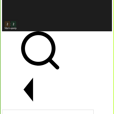
:
3
2
Матч-центр