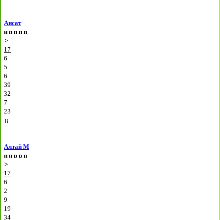
Ансат
н
п
п
п
п
>
17
6
5
6
39
32
7
23
8
Алтай М
н
п
в
в
п
>
17
6
2
9
19
34