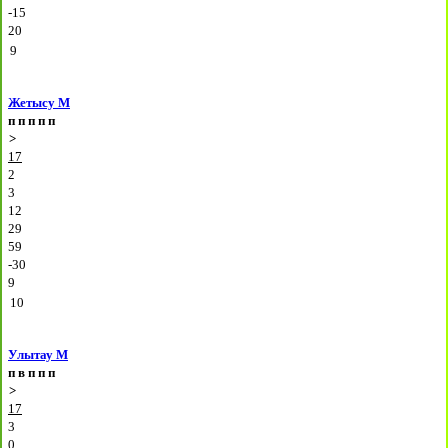
-15
20
9
Жетысу М
п
п
п
п
п
>
17
2
3
12
29
59
-30
9
10
Улытау М
п
в
п
п
п
>
17
3
0