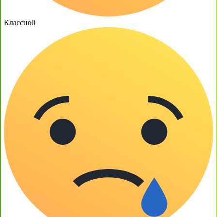
Классно
0