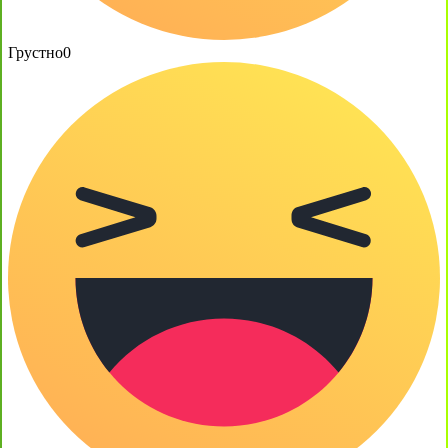
Грустно
0