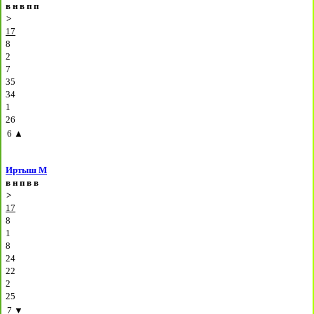
в
н
в
п
п
>
17
8
2
7
35
34
1
26
6
▲
Иртыш М
в
н
п
в
в
>
17
8
1
8
24
22
2
25
7
▼