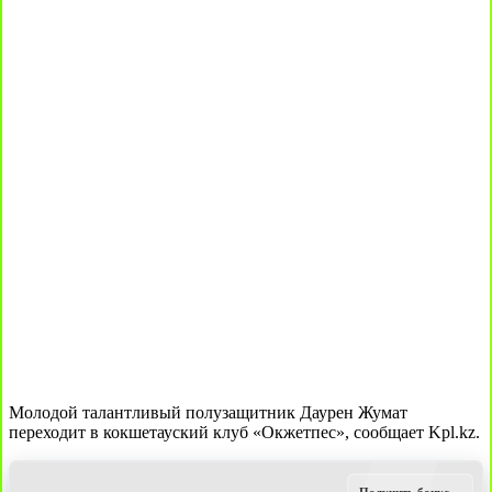
Молодой талантливый полузащитник Даурен Жумат
переходит в кокшетауский клуб «Окжетпес», сообщает Kpl.kz.