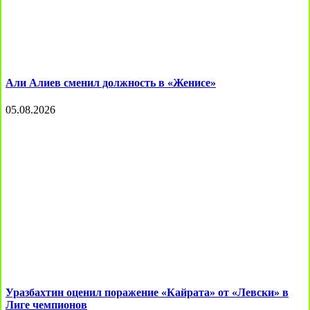
Али Алиев сменил должность в «Женисе»
05.08.2026
Уразбахтин оценил поражение «Кайрата» от «Левски» в
Лиге чемпионов