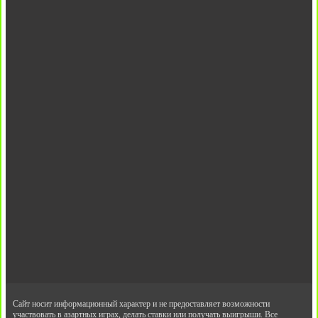
Сайт носит информационный характер и не предоставляет возможности
участвовать в азартных играх, делать ставки или получать выигрыши. Все