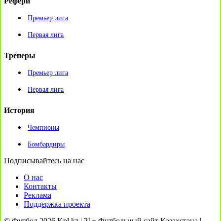
Рефери
Премьер лига
Первая лига
Тренеры
Премьер лига
Первая лига
История
Чемпионы
Бомбардиры
Подписывайтесь на нас
О нас
Контакты
Реклама
Поддержка проекта
© Футбол 2026 Kpl.kz | 21+ Футбольный сайт Казахстана |