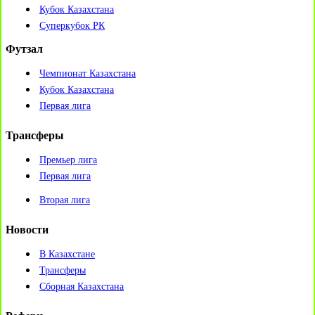
Кубок Казахстана
Суперкубок РК
Футзал
Чемпионат Казахстана
Кубок Казахстана
Первая лига
Трансферы
Премьер лига
Первая лига
Вторая лига
Новости
В Казахстане
Трансферы
Сборная Казахстана