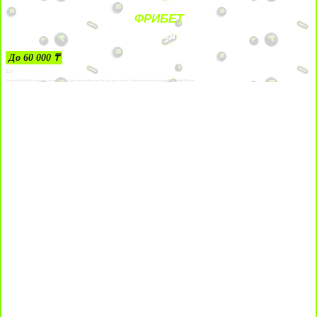
ФРИБЕТ
ЗА ДЕПОЗИТЫ
До 60 000 ₸
21+
Лицензии №24514359, выданной комитетом индустрии туризма Министерства культуры и спорта Республики Казахстан срок до 27 сентября 2034 года.