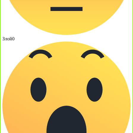
Злой
0