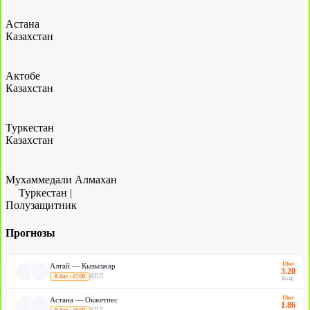
Астана
Казахстан
Актобе
Казахстан
Туркестан
Казахстан
Мухаммедали Алмахан
Туркестан
|
Полузащитник
Прогнозы
Ubet
Алтай — Кызылжар
3.20
КПЛ
8 Авг · 17:00
Коэф.
Ubet
Астана — Окжетпес
1.86