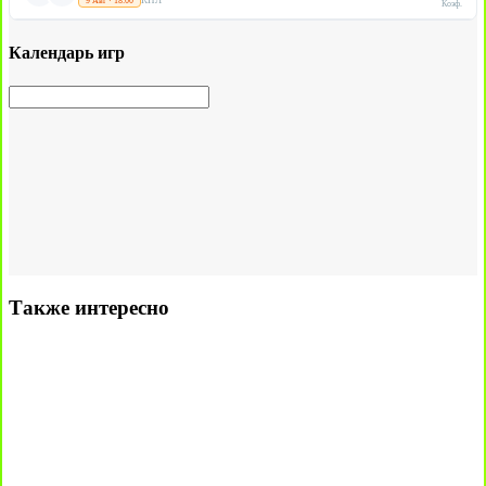
КПЛ
9 Авг · 18:00
Коэф.
Календарь игр
Также интересно