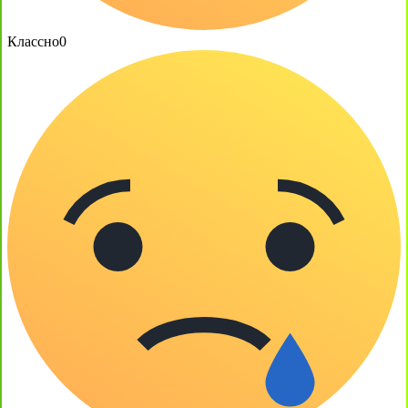
Классно
0