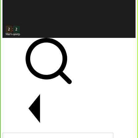
:
3
Матч-центр