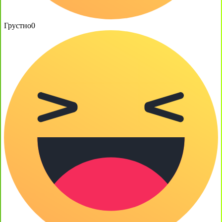
Грустно
0