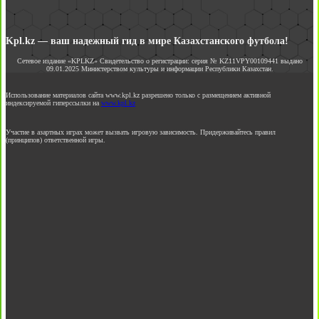
Kpl.kz — ваш надежный гид в мире Казахстанского футбола!
Сетевое издание «KPLKZ» Свидетельство о регистрации: серия № KZ11VPY00109441 выдано
09.01.2025 Министерством культуры и информации Республики Казахстан.
Использование материалов сайта www.kpl.kz разрешено только с размещением активной
индексируемой гиперссылки на
www.kpl.kz
Участие в азартных играх может вызвать игровую зависимость. Придерживайтесь правил
(принципов) ответственной игры.