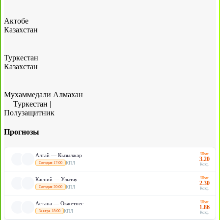
Актобе
Казахстан
Туркестан
Казахстан
Мухаммедали Алмахан
Туркестан
|
Полузащитник
Прогнозы
Ubet
Алтай — Кызылжар
3.20
КПЛ
Сегодня 17:00
Коэф.
Ubet
Каспий — Улытау
2.30
КПЛ
Сегодня 20:00
Коэф.
Ubet
Астана — Окжетпес
1.86
КПЛ
Завтра 18:00
Коэф.