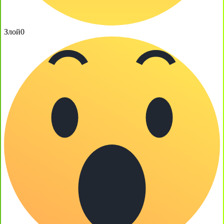
Злой
0