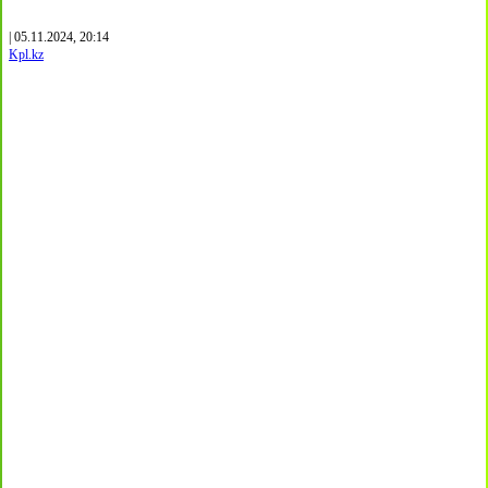
| 05.11.2024, 20:14
Kpl.kz