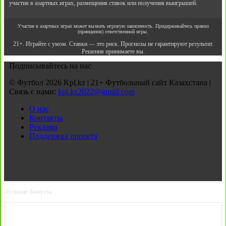
участия в азартных играх, размещения ставок или получения выигрышей.
Участие в азартных играх может вызвать игровую зависимость. Придерживайтесь правил
(принципов) ответственной игры.
21+. Играйте с умом. Ставки — это риск. Прогнозы не гарантируют результат.
Решения принимаете вы.
Подписывайтесь на нас
© Футбол 2026 Kpl.kz | 21+ Футбольный сайт Казахстана |
Связь с нами:
kpl.kz2022@gmail.com
О нас
Контакты
Реклама
Поддержка проекта
Лучшие бонусы