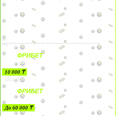
21+
Лицензии №24514359, выданной комитетом индустрии туризма Министерства культуры и спорта Республики Казахстан срок до 27 сентября
2034 года.
ФРИБЕТ
БЕЗ УСЛОВИЙ
10 000 ₸
На сайт
ФРИБЕТ
ЗА ДЕПОЗИТЫ
До 60 000 ₸