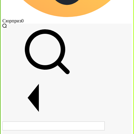
Сюрприз
0