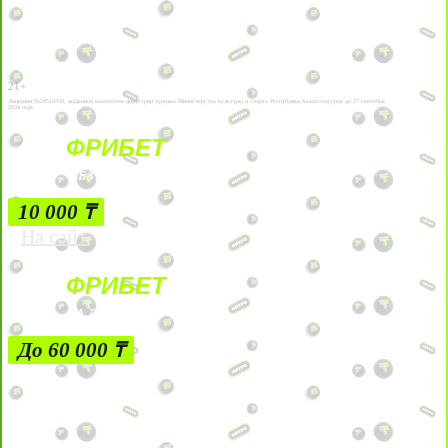
21+
Лицензии №24514359, выданной комитетом индустрии туризма Министерства культуры и спорта Республики Казахстан срок до 27 сентября
2034 года.
ФРИБЕТ
БЕЗ УСЛОВИЙ
10 000 ₸
На сайт
ФРИБЕТ
ЗА ДЕПОЗИТЫ
До 60 000 ₸