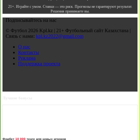
21+. Играйте с умом. Ставки — это риск. Прогнозы не гарантируют результат.
Решения принимаете вы.
Подписывайтесь на нас
© Футбол 2026 Kpl.kz | 21+ Футбольный сайт Казахстана |
Связь с нами:
kpl.kz2022@gmail.com
О нас
Контакты
Реклама
Поддержка проекта
Лучшие бонусы
Фрибет
10 000
тенге для новых игроков