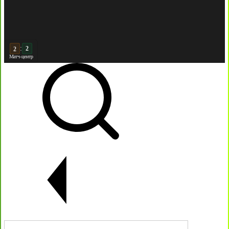
:
3
Матч-центр