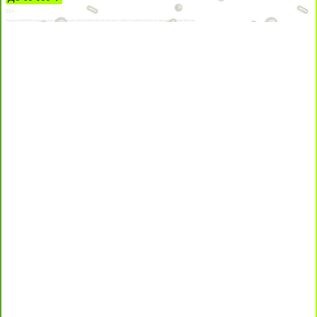
21+
Лицензии №24514359, выданной комитетом индустрии туризма Министерства культуры и спорта Республики Казахстан срок до 27 сентября 2034 года.