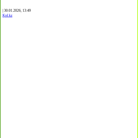
| 30.01.2026, 13:49
Kpl.kz