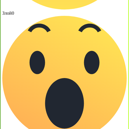
Злой
0