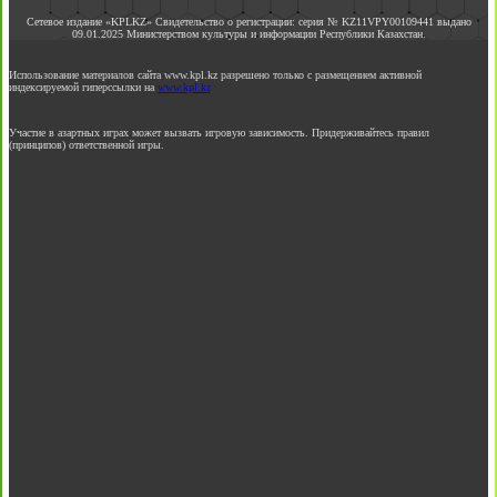
Сетевое издание «KPLKZ» Свидетельство о регистрации: серия № KZ11VPY00109441 выдано
09.01.2025 Министерством культуры и информации Республики Казахстан.
Использование материалов сайта www.kpl.kz разрешено только с размещением активной
индексируемой гиперссылки на
www.kpl.kz
Участие в азартных играх может вызвать игровую зависимость. Придерживайтесь правил
(принципов) ответственной игры.