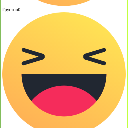
Грустно
0