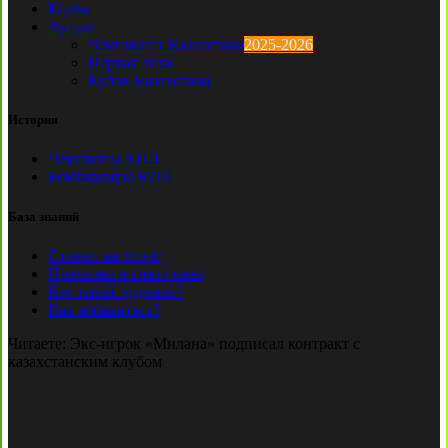
Клубы
Футзал
Чемпионат Казахстана
2025-2026
Первая лига
Кубок Казахстана
История
Чемпионы КПЛ
Бомбардиры КПЛ
База знаний
Ставки на спорт
Причины и симптомы
Кто такой лудоман?
Как избавиться?
Читаете:
Экс-игрок «Милана» подписал контракт с
казахстанским клубом