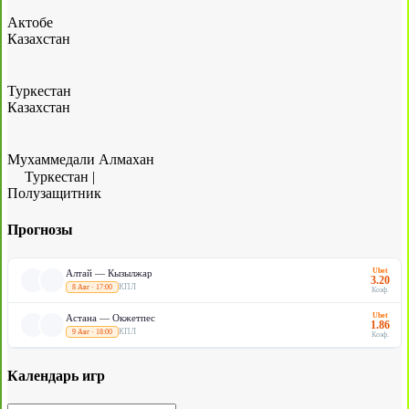
Актобе
Казахстан
Туркестан
Казахстан
Мухаммедали Алмахан
Туркестан
|
Полузащитник
Прогнозы
Ubet
Алтай — Кызылжар
3.20
КПЛ
8 Авг · 17:00
Коэф.
Ubet
Астана — Окжетпес
1.86
КПЛ
9 Авг · 18:00
Коэф.
Календарь игр