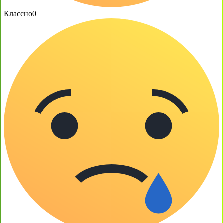
Классно
0