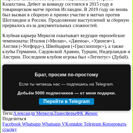
Казахстана. Дебют за команду состоялся в 2015 году в
товарищеском матче против Исландии. В 2019 году он вновь
был вызван в сборную и принял участие в матчах против
Шотландии и России. Продолжение выступлений за сборную
прервалось из-за документальных сложностей.
Клубная карьера Меркеля охватывает ведущие европейские
чемпионаты: Италия («Милан», «Дженоа», «Удинезе»),
Англия («Уотфорд»), Швейцария («Грассхопперс»), а также
клубы Германии, Саудовской Аравии, Турции, Нидерландов и
Австрии. Последним клубом игрока был «Легентус» (Дубай).
Брат, просим по-простому
Если ты читаешь нас — подпишись на Telegram.
Добьём 5000 подписчиков — от меня подарки.
Перейти в Telegram
Теги:
Александр Меркель
Трансферы
ФК Женис
Поделиться
Facebook
Whatsapp
Whatsapp
VKontakte
Telegram
Копировать
ссылку