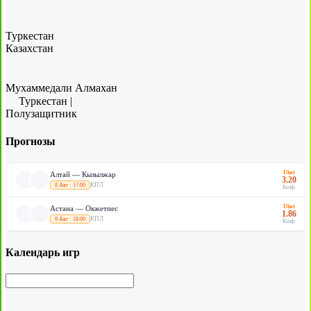
Туркестан
Казахстан
Мухаммедали Алмахан
Туркестан
|
Полузащитник
Прогнозы
Ubet
Алтай — Кызылжар
3.20
КПЛ
8 Авг · 17:00
Коэф.
Ubet
Астана — Окжетпес
1.86
КПЛ
9 Авг · 18:00
Коэф.
Календарь игр