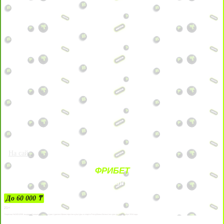
На сайт
ФРИБЕТ
ЗА ДЕПОЗИТЫ
До 60 000 ₸
21+
Лицензии №24514359, выданной комитетом индустрии туризма Министерства культуры и спорта Республики Казахстан срок до 27 сентября 2034 года.