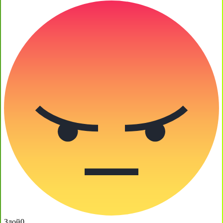
Злой
0