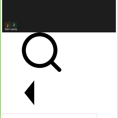
:
3
Матч-центр