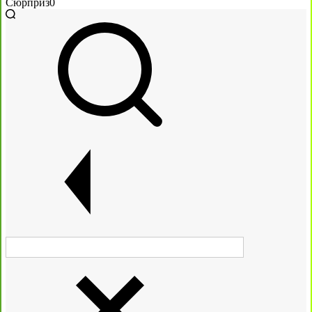
Сюрприз
0