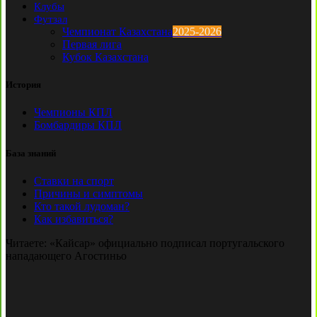
Клубы
Футзал
Чемпионат Казахстана
2025-2026
Первая лига
Кубок Казахстана
История
Чемпионы КПЛ
Бомбардиры КПЛ
База знаний
Ставки на спорт
Причины и симптомы
Кто такой лудоман?
Как избавиться?
Читаете:
«Кайсар» официально подписал португальского
нападающего Агостиньо