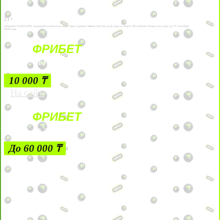
21+
Лицензии №24514359, выданной комитетом индустрии туризма Министерства культуры и спорта Республики Казахстан срок до 27 сентября
2034 года.
ФРИБЕТ
БЕЗ УСЛОВИЙ
10 000 ₸
На сайт
ФРИБЕТ
ЗА ДЕПОЗИТЫ
До 60 000 ₸