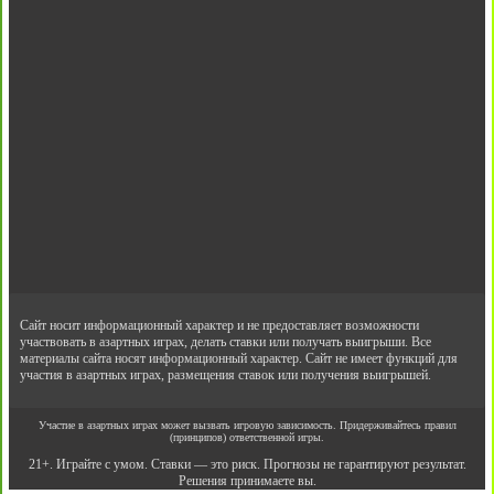
Сайт носит информационный характер и не предоставляет возможности
участвовать в азартных играх, делать ставки или получать выигрыши. Все
материалы сайта носят информационный характер. Сайт не имеет функций для
участия в азартных играх, размещения ставок или получения выигрышей.
Участие в азартных играх может вызвать игровую зависимость. Придерживайтесь правил
(принципов) ответственной игры.
21+. Играйте с умом. Ставки — это риск. Прогнозы не гарантируют результат.
Решения принимаете вы.