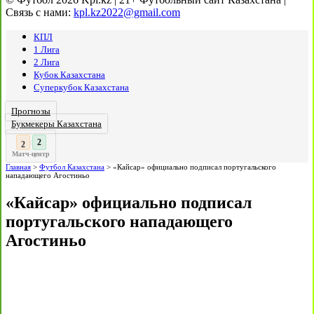
Связь с нами:
kpl.kz2022@gmail.com
КПЛ
1 Лига
2 Лига
Кубок Казахстана
Суперкубок Казахстана
Прогнозы
Букмекеры Казахстана
3
:
Матч-центр
Главная
>
Футбол Казахстана
>
«Кайсар» официально подписал португальского
нападающего Агостиньо
«Кайсар» официально подписал
португальского нападающего
Агостиньо