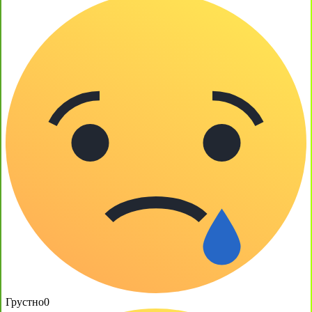
Грустно
0