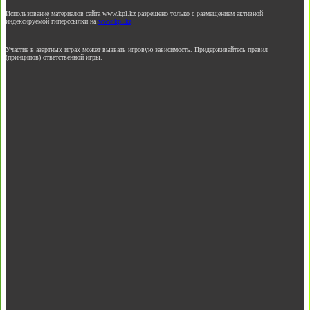
Использование материалов сайта www.kpl.kz разрешено только с размещением активной
индексируемой гиперссылки на
www.kpl.kz
Участие в азартных играх может вызвать игровую зависимость. Придерживайтесь правил
(принципов) ответственной игры.