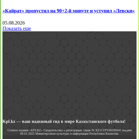
«Кайрат» пропустил на 90+2-й минуте и уступил «Левски»
05.08.2026
Показать еще
Kpl.kz — ваш надежный гид в мире Казахстанского футбола!
Сетевое издание «KPLKZ» Свидетельство о регистрации: серия № KZ11VPY00109441 выдано
09.01.2025 Министерством культуры и информации Республики Казахстан.