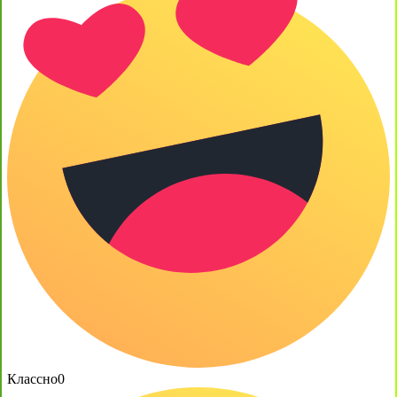
Классно
0