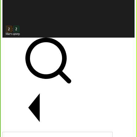
:
3
Матч-центр