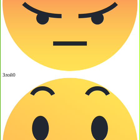
Злой
0