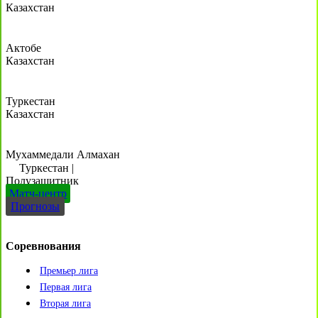
Казахстан
Актобе
Казахстан
Туркестан
Казахстан
Мухаммедали Алмахан
Туркестан
|
Полузащитник
Матч-центр
Прогнозы
Соревнования
Премьер лига
Первая лига
Вторая лига