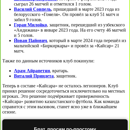
сыграл 26 матчей и отметился 1 голом.
Василий Совпель
, пришедший в марте 2023 года из
белорусского «Гомеля». Он провёл за клуб 51 матч и
забил 9 голов.
Горан Милойко
, защитник, перешедший из узбекского
«Андижана» в январе 2023 года. На его счету 46 матчей
и 5 голов.
Йован Пайович
, который в марте 2024 года перешёл из
мальтийской «Биркиркары» и провёл за «Кайсар» 21
матч.
Также по данным источников клуб покинули:
Арам Айрапетян
, вратарь.
Виталий Приндета
, защитник.
Теперь в составе «Кайсара» не осталось легионеров. Клуб
принял решение сосредоточиться исключительно на местных
игроках. Это решение подчёркивает приверженность
«Кайсара» развитию казахстанского футбола. Как команда
справится с этим вызовом, станет ясно уже в ближайшем
сезоне.
Брат, просим по-простому