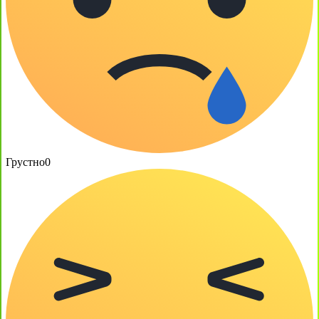
Грустно
0