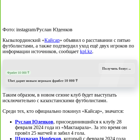
Фото: instagram/Руслан Юденков
Кызылординский «
Кайсар
» объявил о расставании с пятью
футболистами, а также подтвердил уход ещё двух игроков по
информации источников, сообщает
kpl.kz
.
Получить бонус
→
Фрибет 10 000 ₸
Ubet дарит новым игрокам фрибет 10 000 ₸
Таким образом, в новом сезоне клуб будет выступать
исключительно с казахстанскими футболистами.
Среди тех, кто официально покинул «Кайсар», значатся:
Руслан Юденков
, присоединившийся к клубу 28
февраля 2024 года из «Мактаарала». За это время он
провёл 25 матчей и забил 4 гола.
Шохназар Норбеков
, который с февраля 2024 года