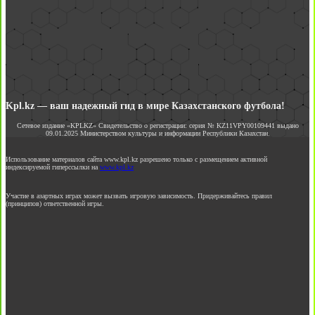
Kpl.kz — ваш надежный гид в мире Казахстанского футбола!
Сетевое издание «KPLKZ» Свидетельство о регистрации: серия № KZ11VPY00109441 выдано
09.01.2025 Министерством культуры и информации Республики Казахстан.
Использование материалов сайта www.kpl.kz разрешено только с размещением активной
индексируемой гиперссылки на
www.kpl.kz
Участие в азартных играх может вызвать игровую зависимость. Придерживайтесь правил
(принципов) ответственной игры.