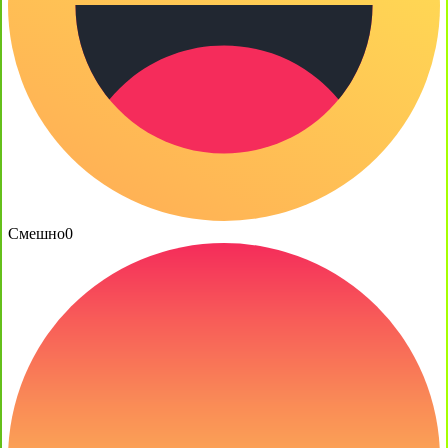
Смешно
0