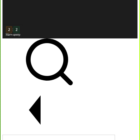
:
3
Матч-центр