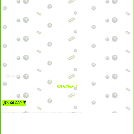
На сайт
ФРИБЕТ
ЗА ДЕПОЗИТЫ
До 60 000 ₸
21+
Лицензии №24514359, выданной комитетом индустрии туризма Министерства культуры и спорта Республики Казахстан срок до 27 сентября 2034 года.