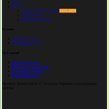
Клубы
Футзал
Чемпионат Казахстана
2025-2026
Первая лига
Кубок Казахстана
История
Чемпионы КПЛ
Бомбардиры КПЛ
База знаний
Ставки на спорт
Причины и симптомы
Кто такой лудоман?
Как избавиться?
Читаете:
Казахстан U-17 уступил Украине с разгромным
счётом