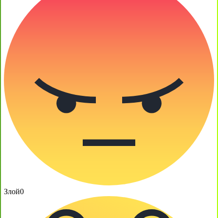
Злой
0