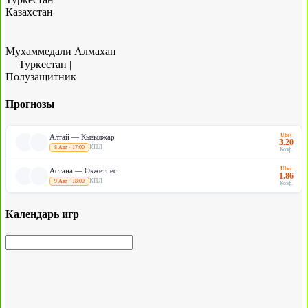
Казахстан
Мухаммедали Алмахан
Туркестан
|
Полузащитник
Прогнозы
Ubet
Алтай — Кызылжар
3.20
КПЛ
8 Авг · 17:00
Коэф.
Ubet
Астана — Окжетпес
1.86
КПЛ
9 Авг · 18:00
Коэф.
Календарь игр