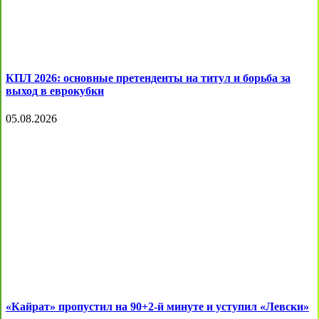
КПЛ 2026: основные претенденты на титул и борьба за
выход в еврокубки
05.08.2026
«Кайрат» пропустил на 90+2-й минуте и уступил «Левски»