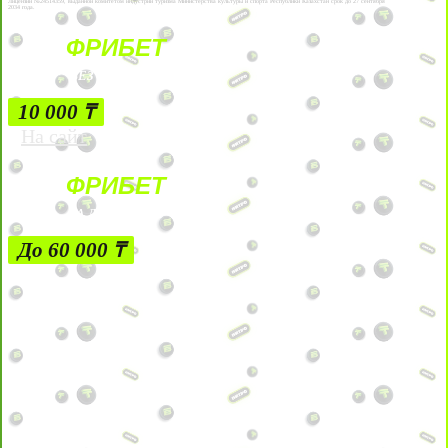
Лицензии №24514359, выданной комитетом индустрии туризма Министерства культуры и спорта Республики Казахстан срок до 27 сентября
2034 года.
ФРИБЕТ
БЕЗ УСЛОВИЙ
10 000 ₸
На сайт
ФРИБЕТ
ЗА ДЕПОЗИТЫ
До 60 000 ₸