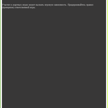
Участие в азартных играх может вызвать игровую зависимость. Придерживайтесь правил
(принципов) ответственной игры.