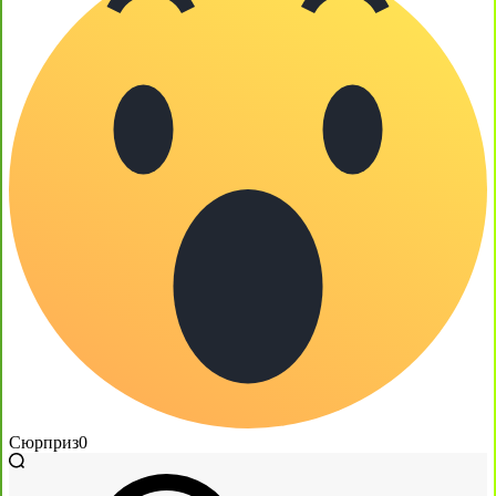
Сюрприз
0