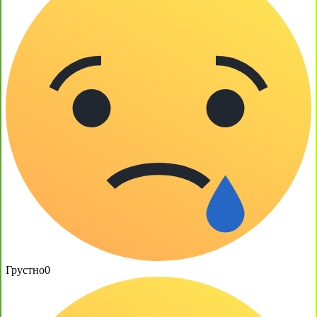
Грустно
0