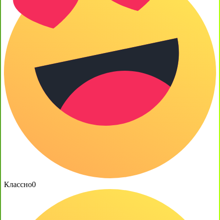
Классно
0