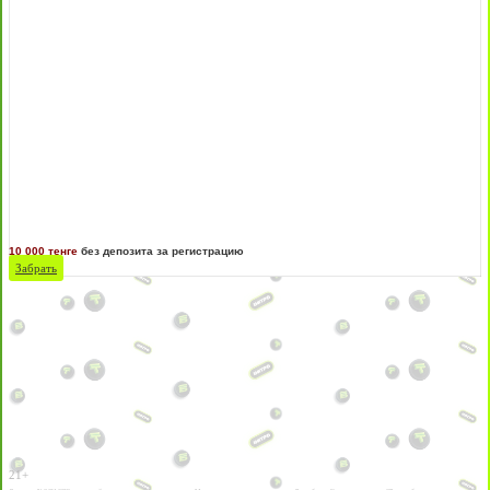
10 000 тенге
без депозита за регистрацию
Забрать
21+