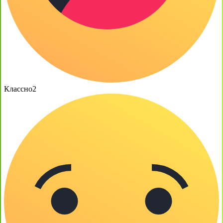
Классно
2