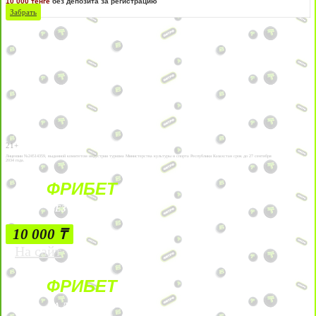
10 000 тенге
без депозита за регистрацию
Забрать
21+
Лицензии №24514359, выданной комитетом индустрии туризма Министерства культуры и спорта Республики Казахстан срок до 27 сентября
2034 года.
ФРИБЕТ
БЕЗ УСЛОВИЙ
10 000 ₸
На сайт
ФРИБЕТ
ЗА ДЕПОЗИТЫ