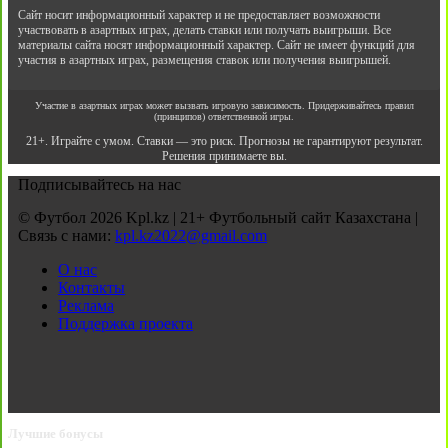
Сайт носит информационный характер и не предоставляет возможности
участвовать в азартных играх, делать ставки или получать выигрыши. Все
материалы сайта носят информационный характер. Сайт не имеет функций для
участия в азартных играх, размещения ставок или получения выигрышей.
Участие в азартных играх может вызвать игровую зависимость. Придерживайтесь правил
(принципов) ответственной игры.
21+. Играйте с умом. Ставки — это риск. Прогнозы не гарантируют результат.
Решения принимаете вы.
Подписывайтесь на нас
© Футбол 2026 Kpl.kz | 21+ Футбольный сайт Казахстана |
Связь с нами:
kpl.kz2022@gmail.com
О нас
Контакты
Реклама
Поддержка проекта
Лучшие бонусы