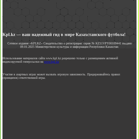
Kpl.kz — ваш надежный гид в мире Казахстанского футбола!
Сетевое издание «KPLKZ» Свидетельство о регистрации: серия № KZ11VPY00109441 выдано
09.01.2025 Министерством культуры и информации Республики Казахстан.
Использование материалов сайта www.kpl.kz разрешено только с размещением активной
индексируемой гиперссылки на
www.kpl.kz
Участие в азартных играх может вызвать игровую зависимость. Придерживайтесь правил
(принципов) ответственной игры.