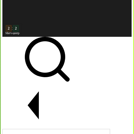
:
2
Матч-центр