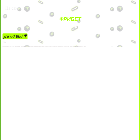
На сайт
ФРИБЕТ
ЗА ДЕПОЗИТЫ
До 60 000 ₸
21+
Лицензии №24514359, выданной комитетом индустрии туризма Министерства культуры и спорта Республики Казахстан срок до 27 сентября 2034 года.