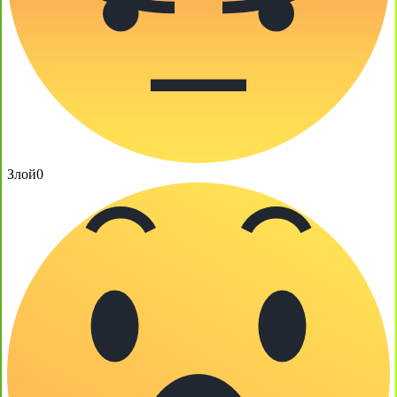
Злой
0