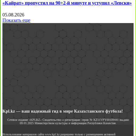
«Кайрат» пропустил на 90+2-й минуте и уступил «Левски»
05.08.2026
Показать еще
Kpl.kz — ваш надежный гид в мире Казахстанского футбола!
Сетевое издание «KPLKZ» Свидетельство о регистрации: серия № KZ11VPY00109441 выдано
09.01.2025 Министерством культуры и информации Республики Казахстан.
Использование материалов сайта www.kpl.kz разрешено только с размещением активной