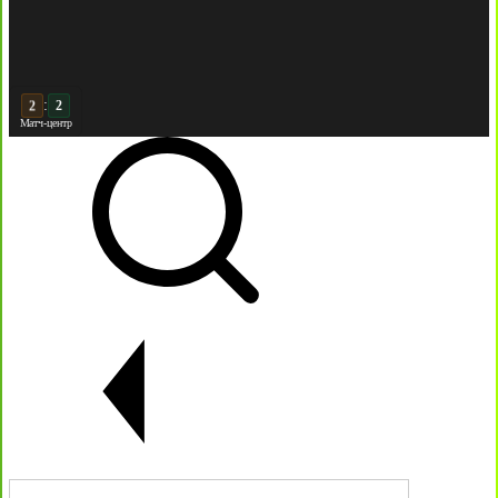
:
3
2
Матч-центр