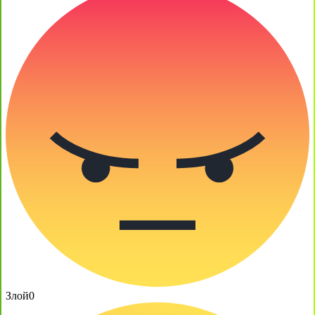
Злой
0