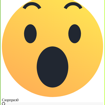
Сюрприз
0