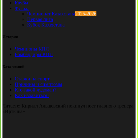
Клубы
Футзал
Чемпионат Казахстана
2025-2026
Первая лига
Кубок Казахстана
История
Чемпионы КПЛ
Бомбардиры КПЛ
База знаний
Ставки на спорт
Причины и симптомы
Кто такой лудоман?
Как избавиться?
Читаете:
Кирилл Альшевский покинул пост главного тренера
«Иртыша»