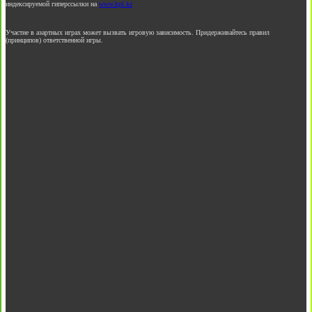
индексируемой гиперссылки на
www.kpl.kz
Участие в азартных играх может вызвать игровую зависимость. Придерживайтесь правил
(принципов) ответственной игры.