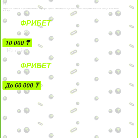
21+
Лицензии №24514359, выданной комитетом индустрии туризма Министерства культуры и спорта Республики Казахстан срок до 27 сентября
2034 года.
ФРИБЕТ
БЕЗ УСЛОВИЙ
10 000 ₸
На сайт
ФРИБЕТ
ЗА ДЕПОЗИТЫ
До 60 000 ₸