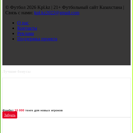
© Футбол 2026 Kpl.kz | 21+ Футбольный сайт Казахстана |
Связь с нами:
kpl.kz2022@gmail.com
О нас
Контакты
Реклама
Поддержка проекта
Лучшие бонусы
Фрибет
10 000
тенге для новых игроков
Забрать