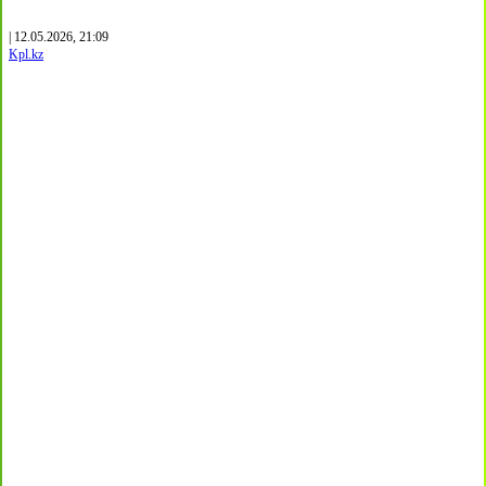
| 12.05.2026, 21:09
Kpl.kz