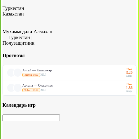
Туркестан
Казахстан
Мухаммедали Алмахан
Туркестан
|
Полузащитник
Прогнозы
Ubet
Алтай — Кызылжар
3.20
КПЛ
Завтра 17:00
Коэф.
Ubet
Астана — Окжетпес
1.86
КПЛ
9 Авг · 18:00
Коэф.
Календарь игр