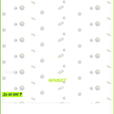
На сайт
ФРИБЕТ
ЗА ДЕПОЗИТЫ
До 60 000 ₸
21+
Лицензии №24514359, выданной комитетом индустрии туризма Министерства культуры и спорта Республики Казахстан срок до 27 сентября 2034 года.