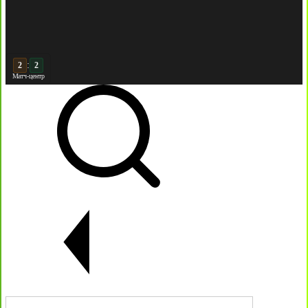
:
3
2
Матч-центр