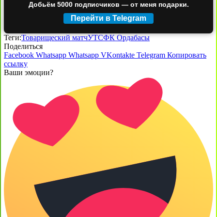
Добьём 5000 подписчиков — от меня подарки.
Перейти в Telegram
Теги:
Товарищеский матч
УТС
ФК Ордабасы
Поделиться
Facebook
Whatsapp
Whatsapp
VKontakte
Telegram
Копировать
ссылку
Ваши эмоции?