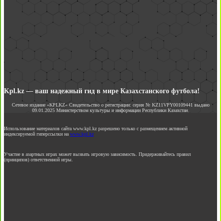
Kpl.kz — ваш надежный гид в мире Казахстанского футбола!
Сетевое издание «KPLKZ» Свидетельство о регистрации: серия № KZ11VPY00109441 выдано
09.01.2025 Министерством культуры и информации Республики Казахстан.
Использование материалов сайта www.kpl.kz разрешено только с размещением активной
индексируемой гиперссылки на
www.kpl.kz
Участие в азартных играх может вызвать игровую зависимость. Придерживайтесь правил
(принципов) ответственной игры.