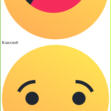
Классно
0