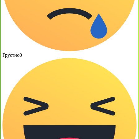
Грустно
0