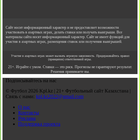
Сайт носит информационный характер и не предоставляет возможности
участвовать в азартных играх, делать ставки или получать выигрыши. Все
материалы сайта носят информационный характер. Сайт не имеет функций для
участия в азартных играх, размещения ставок или получения выигрышей.
Участие в азартных играх может вызвать игровую зависимость. Придерживайтесь правил
(принципов) ответственной игры.
21+. Играйте с умом. Ставки — это риск. Прогнозы не гарантируют результат.
Решения принимаете вы.
Подписывайтесь на нас
© Футбол 2026 Kpl.kz | 21+ Футбольный сайт Казахстана |
Связь с нами:
kpl.kz2022@gmail.com
О нас
Контакты
Реклама
Поддержка проекта