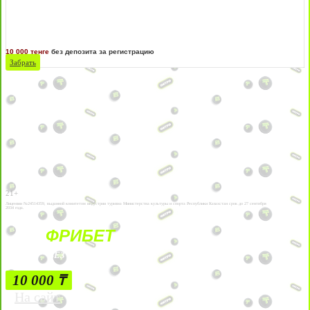
10 000 тенге
без депозита за регистрацию
Забрать
21+
Лицензии №24514359, выданной комитетом индустрии туризма Министерства культуры и спорта Республики Казахстан срок до 27 сентября
2034 года.
ФРИБЕТ
БЕЗ УСЛОВИЙ
10 000 ₸
На сайт