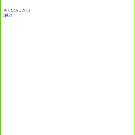
| 07.02.2025, 21:02
Kpl.kz