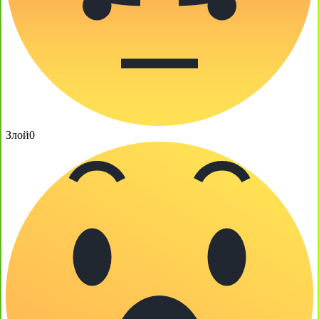
Злой
0