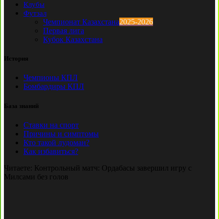
Клубы
Футзал
Чемпионат Казахстана
2025-2026
Первая лига
Кубок Казахстана
История
Чемпионы КПЛ
Бомбардиры КПЛ
База знаний
Ставки на спорт
Причины и симптомы
Кто такой лудоман?
Как избавиться?
Читаете:
Контрольный матч: Ордабасы завершил игру с
Милсами без голов