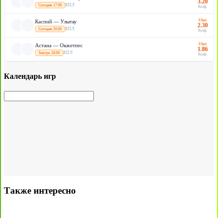
3.20
КПЛ
Сегодня 17:00
Коэф.
Ubet
Каспий — Улытау
2.30
КПЛ
Сегодня 20:00
Коэф.
Ubet
Астана — Окжетпес
1.86
КПЛ
Завтра 18:00
Коэф.
Календарь игр
Также интересно