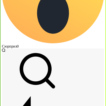
Сюрприз
0