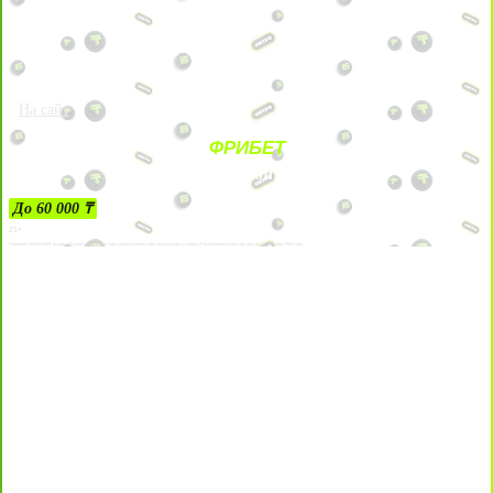
На сайт
ФРИБЕТ
ЗА ДЕПОЗИТЫ
До 60 000 ₸
21+
Лицензии №24514359, выданной комитетом индустрии туризма Министерства культуры и спорта Республики Казахстан срок до 27 сентября 2034 года.