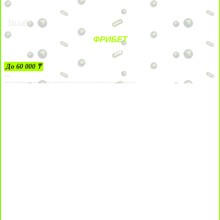
На сайт
ФРИБЕТ
ЗА ДЕПОЗИТЫ
До 60 000 ₸
21+
Лицензии №24514359, выданной комитетом индустрии туризма Министерства культуры и спорта Республики Казахстан срок до 27 сентября 2034 года.