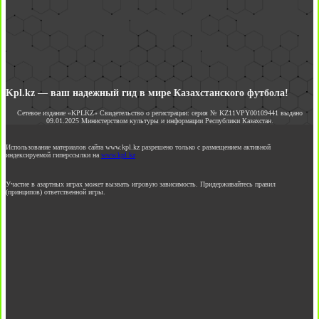
Kpl.kz — ваш надежный гид в мире Казахстанского футбола!
Сетевое издание «KPLKZ» Свидетельство о регистрации: серия № KZ11VPY00109441 выдано
09.01.2025 Министерством культуры и информации Республики Казахстан.
Использование материалов сайта www.kpl.kz разрешено только с размещением активной
индексируемой гиперссылки на
www.kpl.kz
Участие в азартных играх может вызвать игровую зависимость. Придерживайтесь правил
(принципов) ответственной игры.