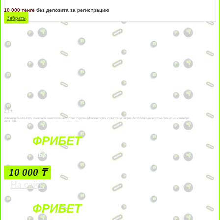
10 000 тенге
без депозита за регистрацию
Забрать
21+
Лицензии №24514359, выданной комитетом индустрии туризма Министерства культуры и спорта Республики Казахстан срок до 27 сентября
2034 года.
ФРИБЕТ
БЕЗ УСЛОВИЙ
10 000 ₸
На сайт
ФРИБЕТ