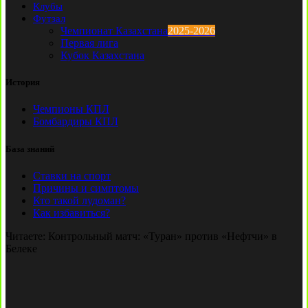
Клубы
Футзал
Чемпионат Казахстана
2025-2026
Первая лига
Кубок Казахстана
История
Чемпионы КПЛ
Бомбардиры КПЛ
База знаний
Ставки на спорт
Причины и симптомы
Кто такой лудоман?
Как избавиться?
Читаете:
Контрольный матч: «Туран» против «Нефтчи» в
Белеке