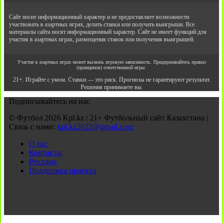
Сайт носит информационный характер и не предоставляет возможности
участвовать в азартных играх, делать ставки или получать выигрыши. Все
материалы сайта носят информационный характер. Сайт не имеет функций для
участия в азартных играх, размещения ставок или получения выигрышей.
Участие в азартных играх может вызвать игровую зависимость. Придерживайтесь правил
(принципов) ответственной игры.
21+. Играйте с умом. Ставки — это риск. Прогнозы не гарантируют результат.
Решения принимаете вы.
Подписывайтесь на нас
© Футбол 2026 Kpl.kz | 21+ Футбольный сайт Казахстана |
Связь с нами:
kpl.kz2022@gmail.com
О нас
Контакты
Реклама
Поддержка проекта