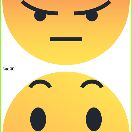
Злой
0