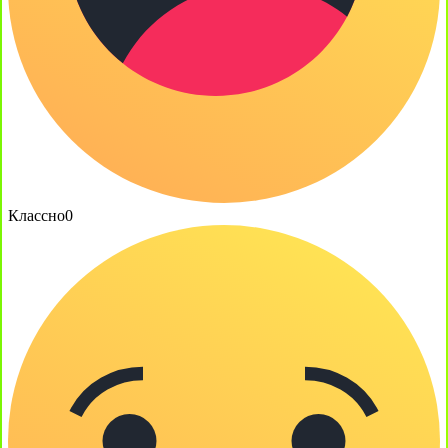
Классно
0