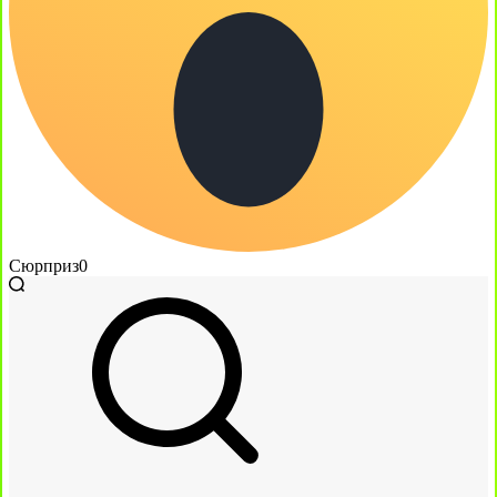
Сюрприз
0