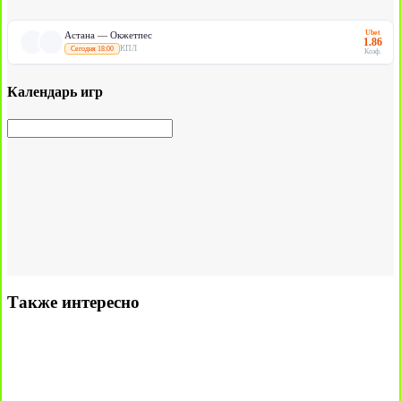
Ubet
Астана — Окжетпес
1.86
КПЛ
Сегодня 18:00
Коэф.
Календарь игр
Также интересно