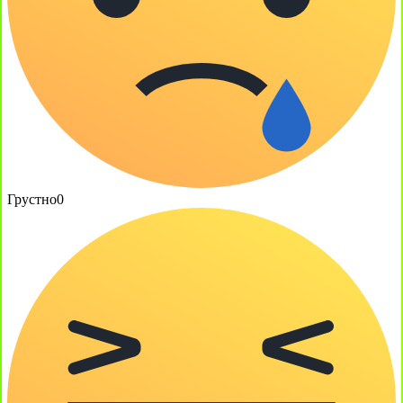
Грустно
0