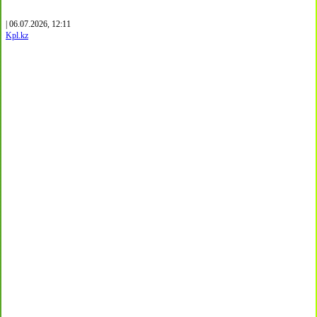
| 06.07.2026, 12:11
Kpl.kz