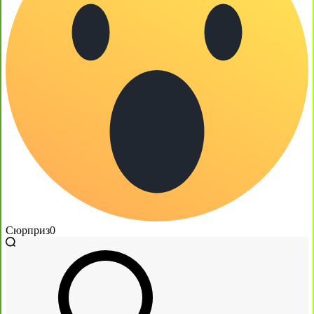
Сюрприз
0