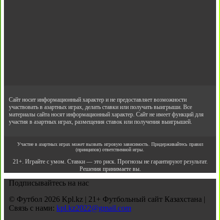
Сайт носит информационный характер и не предоставляет возможности
участвовать в азартных играх, делать ставки или получать выигрыши. Все
материалы сайта носят информационный характер. Сайт не имеет функций для
участия в азартных играх, размещения ставок или получения выигрышей.
Участие в азартных играх может вызвать игровую зависимость. Придерживайтесь правил
(принципов) ответственной игры.
21+. Играйте с умом. Ставки — это риск. Прогнозы не гарантируют результат.
Решения принимаете вы.
Подписывайтесь на нас
© Футбол 2026 Kpl.kz | 21+ Футбольный сайт Казахстана |
Связь с нами:
kpl.kz2022@gmail.com