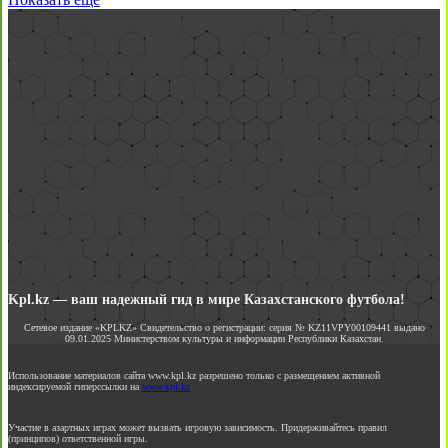
Kpl.kz — ваш надежный гид в мире Казахстанского футбола!
Сетевое издание «KPLKZ» Свидетельство о регистрации: серия № KZ11VPY00109441 выдано
09.01.2025 Министерством культуры и информации Республики Казахстан.
Использование материалов сайта www.kpl.kz разрешено только с размещением активной
индексируемой гиперссылки на
www.kpl.kz
Участие в азартных играх может вызвать игровую зависимость. Придерживайтесь правил
(принципов) ответственной игры.