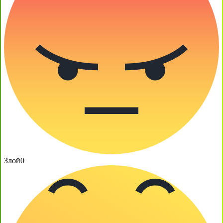
Злой
0