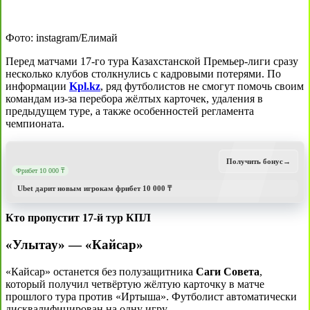
Фото: instagram/Елимай
Перед матчами 17-го тура Казахстанской Премьер-лиги сразу
несколько клубов столкнулись с кадровыми потерями. По
информации
Kpl.kz
, ряд футболистов не смогут помочь своим
командам из-за перебора жёлтых карточек, удаления в
предыдущем туре, а также особенностей регламента
чемпионата.
Получить бонус
→
Фрибет 10 000 ₸
Ubet дарит новым игрокам фрибет 10 000 ₸
Кто пропустит 17-й тур КПЛ
«Улытау» — «Кайсар»
«Кайсар» останется без полузащитника
Саги Совета
,
который получил четвёртую жёлтую карточку в матче
прошлого тура против «Иртыша». Футболист автоматически
дисквалифицирован на одну игру.