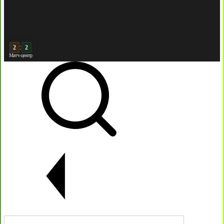
:
3
Матч-центр