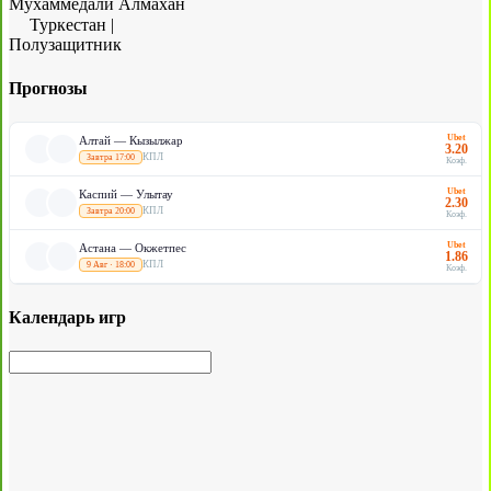
Мухаммедали Алмахан
Туркестан
|
Полузащитник
Прогнозы
Ubet
Алтай — Кызылжар
3.20
КПЛ
Завтра 17:00
Коэф.
Ubet
Каспий — Улытау
2.30
КПЛ
Завтра 20:00
Коэф.
Ubet
Астана — Окжетпес
1.86
КПЛ
9 Авг · 18:00
Коэф.
Календарь игр