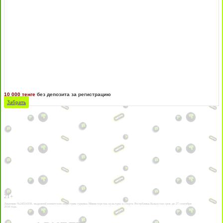
10 000 тенге
без депозита за регистрацию
Забрать
21+
Лицензии №24514359, выданной комитетом индустрии туризма Министерства культуры и спорта Республики Казахстан срок до 27 сентября
2034 года.