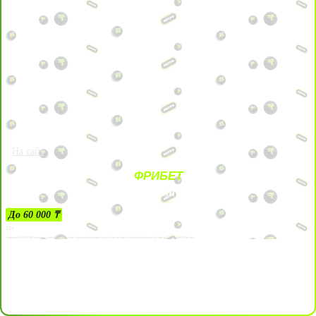
На сайт
ФРИБЕТ
ЗА ДЕПОЗИТЫ
До 60 000 ₸
21+
Лицензии №24514359, выданной комитетом индустрии туризма Министерства культуры и спорта Республики Казахстан срок до 27 сентября 2034 года.