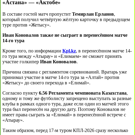
«Астана» — «Актобе»
В составе гостей матч пропустит
Темирлан Ерланов
,
который получил четвёртую жёлтую карточку в предыдущем
туре против «Жетысу».
Иван Коновалов также не сыграет в перенесённом матче
14-го тура
Кроме того, по информации
Kpl.kz
, в перенесённом матче 14-
го тура между «Атырау» и «Елимаем» не сможет принять
участие голкипер
Иван Коновалов
.
Причина связана с регламентом соревнований. Вратарь уже
принимал участие в матче 14-го тура за «Алтай» против
«Жетысу» до своего перехода в «Елимай».
Согласно пункту
6.56 Регламента чемпионата Казахстана
,
одному и тому же футболисту запрещено выступать за разные
клубы в рамках одного тура, даже если один из матчей этого
тура был перенесён на другую дату. Поэтому Коновалов не
имеет права сыграть за «Елимай» в перенесённой встрече с
«Атырау».
Таким образом, перед 17-м туром КПЛ-2026 сразу несколько