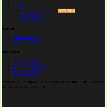
Клубы
Футзал
Чемпионат Казахстана
2025-2026
Первая лига
Кубок Казахстана
История
Чемпионы КПЛ
Бомбардиры КПЛ
База знаний
Ставки на спорт
Причины и симптомы
Кто такой лудоман?
Как избавиться?
Читаете:
Лицензирование и перспективы: ФК «Ertis» на пути
к участию во Второй лиге