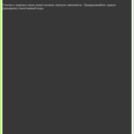
Участие в азартных играх может вызвать игровую зависимость. Придерживайтесь правил
(принципов) ответственной игры.