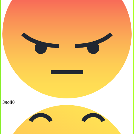
Злой
0