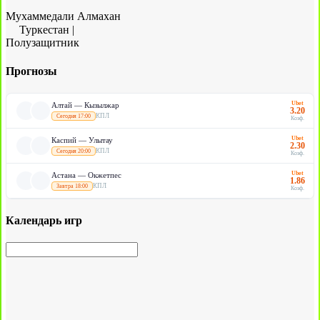
Мухаммедали Алмахан
Туркестан
|
Полузащитник
Прогнозы
Ubet
Алтай — Кызылжар
3.20
КПЛ
Сегодня 17:00
Коэф.
Ubet
Каспий — Улытау
2.30
КПЛ
Сегодня 20:00
Коэф.
Ubet
Астана — Окжетпес
1.86
КПЛ
Завтра 18:00
Коэф.
Календарь игр