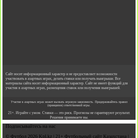
Сайт носит информационный характер и не предоставляет возможности
участвовать в азартных играх, делать ставки или получать выигрыши. Все
материалы сайта носят информационный характер. Сайт не имеет функций для
участия в азартных играх, размещения ставок или получения выигрышей.
Участие в азартных играх может вызвать игровую зависимость. Придерживайтесь правил
(принципов) ответственной игры.
21+. Играйте с умом. Ставки — это риск. Прогнозы не гарантируют результат.
Решения принимаете вы.
Подписывайтесь на нас
© Футбол 2026 Kpl.kz | 21+ Футбольный сайт Казахстана |