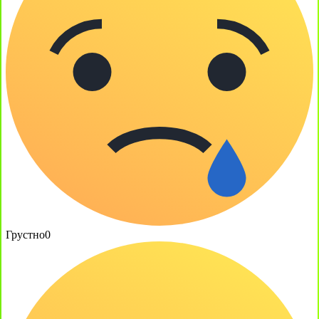
Грустно
0