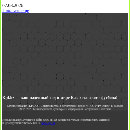
07.08.2026
Показать еще
Kpl.kz — ваш надежный гид в мире Казахстанского футбола!
Сетевое издание «KPLKZ» Свидетельство о регистрации: серия № KZ11VPY00109441 выдано
09.01.2025 Министерством культуры и информации Республики Казахстан.
Использование материалов сайта www.kpl.kz разрешено только с размещением активной
индексируемой гиперссылки на
www.kpl.kz