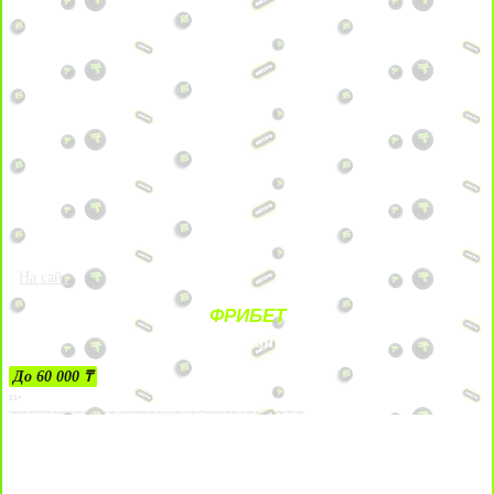
На сайт
ФРИБЕТ
ЗА ДЕПОЗИТЫ
До 60 000 ₸
21+
Лицензии №24514359, выданной комитетом индустрии туризма Министерства культуры и спорта Республики Казахстан срок до 27 сентября 2034 года.