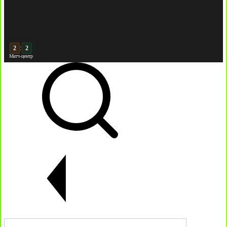
:
3
Матч-центр