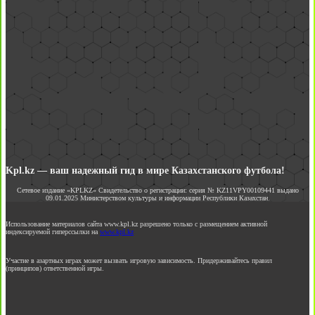
Kpl.kz — ваш надежный гид в мире Казахстанского футбола!
Сетевое издание «KPLKZ» Свидетельство о регистрации: серия № KZ11VPY00109441 выдано
09.01.2025 Министерством культуры и информации Республики Казахстан.
Использование материалов сайта www.kpl.kz разрешено только с размещением активной
индексируемой гиперссылки на
www.kpl.kz
Участие в азартных играх может вызвать игровую зависимость. Придерживайтесь правил
(принципов) ответственной игры.