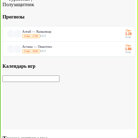
Полузащитник
Прогнозы
Ubet
Алтай — Кызылжар
3.20
КПЛ
8 Авг · 17:00
Коэф.
Ubet
Астана — Окжетпес
1.86
КПЛ
9 Авг · 18:00
Коэф.
Календарь игр