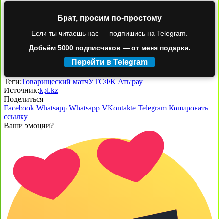
Брат, просим по-простому
Если ты читаешь нас — подпишись на Telegram.
Добьём 5000 подписчиков — от меня подарки.
Перейти в Telegram
Теги:
Товарищеский матч
УТС
ФК Атырау
Источник:
kpl.kz
Поделиться
Facebook
Whatsapp
Whatsapp
VKontakte
Telegram
Копировать
ссылку
Ваши эмоции?