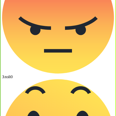
Злой
0