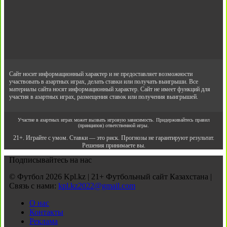
Сайт носит информационный характер и не предоставляет возможности
участвовать в азартных играх, делать ставки или получать выигрыши. Все
материалы сайта носят информационный характер. Сайт не имеет функций для
участия в азартных играх, размещения ставок или получения выигрышей.
Участие в азартных играх может вызвать игровую зависимость. Придерживайтесь правил
(принципов) ответственной игры.
21+. Играйте с умом. Ставки — это риск. Прогнозы не гарантируют результат.
Решения принимаете вы.
Подписывайтесь на нас
© Футбол 2026 Kpl.kz | 21+ Футбольный сайт Казахстана |
Связь с нами:
kpl.kz2022@gmail.com
О нас
Контакты
Реклама