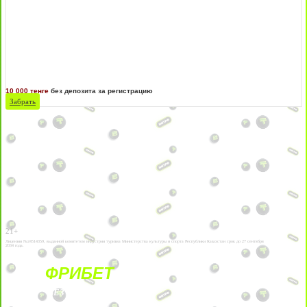
10 000 тенге
без депозита за регистрацию
Забрать
21+
Лицензии №24514359, выданной комитетом индустрии туризма Министерства культуры и спорта Республики Казахстан срок до 27 сентября
2034 года.
ФРИБЕТ
БЕЗ УСЛОВИЙ