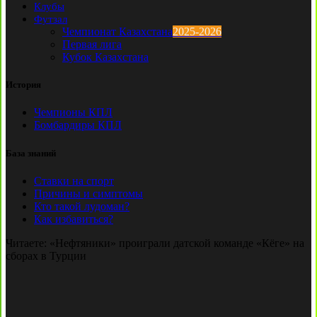
Клубы
Футзал
Чемпионат Казахстана
2025-2026
Первая лига
Кубок Казахстана
История
Чемпионы КПЛ
Бомбардиры КПЛ
База знаний
Ставки на спорт
Причины и симптомы
Кто такой лудоман?
Как избавиться?
Читаете:
«Нефтяники» проиграли датской команде «Кёге» на
сборах в Турции