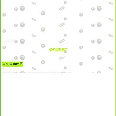
На сайт
ФРИБЕТ
ЗА ДЕПОЗИТЫ
До 60 000 ₸
21+
Лицензии №24514359, выданной комитетом индустрии туризма Министерства культуры и спорта Республики Казахстан срок до 27 сентября 2034 года.