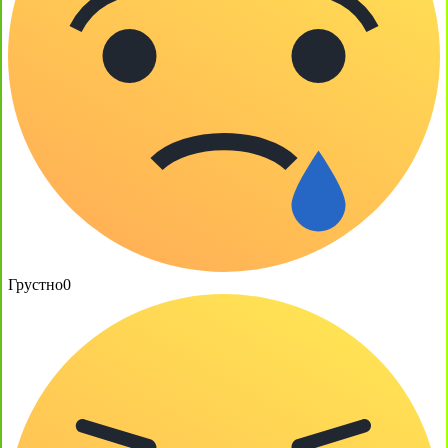
Грустно
0