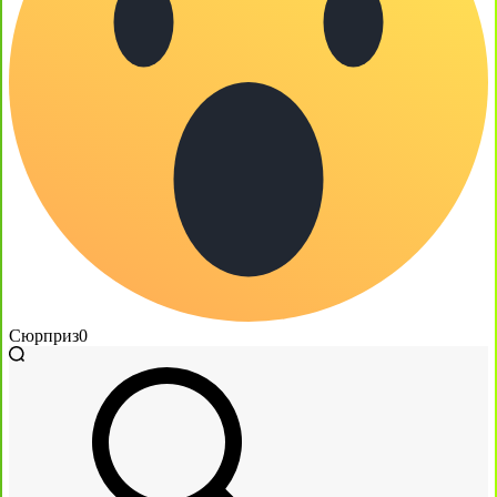
Сюрприз
0