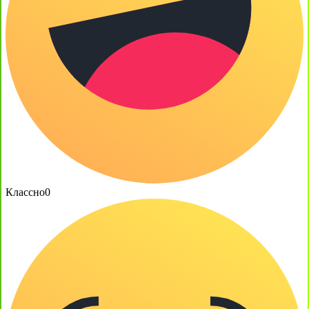
Классно
0