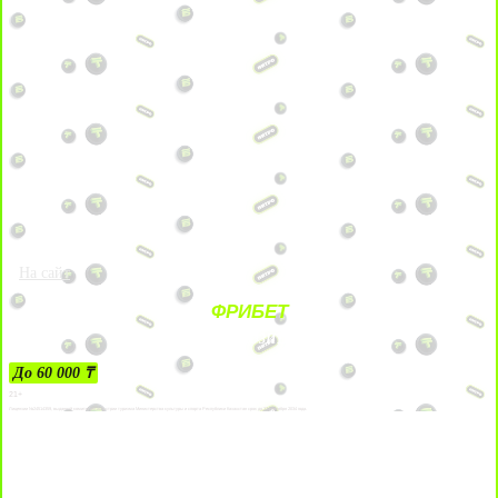
На сайт
ФРИБЕТ
ЗА ДЕПОЗИТЫ
До 60 000 ₸
21+
Лицензии №24514359, выданной комитетом индустрии туризма Министерства культуры и спорта Республики Казахстан срок до 27 сентября 2034 года.