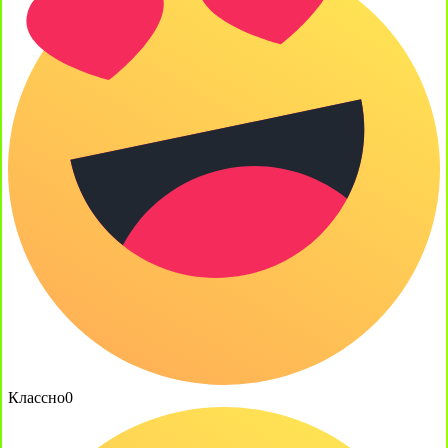
Классно
0