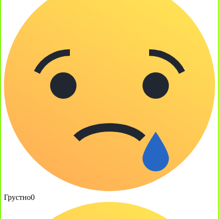
Грустно
0