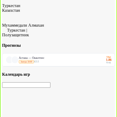
Туркестан
Казахстан
Мухаммедали Алмахан
Туркестан
|
Полузащитник
Прогнозы
Ubet
Астана — Окжетпес
1.86
КПЛ
Завтра 18:00
Коэф.
Календарь игр