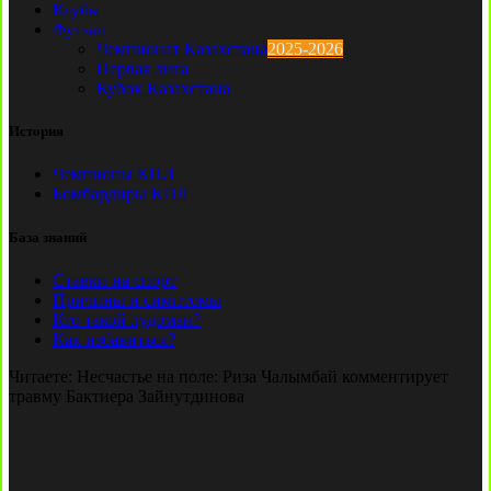
Клубы
Футзал
Чемпионат Казахстана
2025-2026
Первая лига
Кубок Казахстана
История
Чемпионы КПЛ
Бомбардиры КПЛ
База знаний
Ставки на спорт
Причины и симптомы
Кто такой лудоман?
Как избавиться?
Читаете:
Несчастье на поле: Риза Чалымбай комментирует
травму Бактиера Зайнутдинова