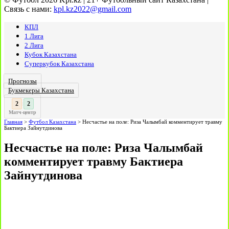
Связь с нами:
kpl.kz2022@gmail.com
КПЛ
1 Лига
2 Лига
Кубок Казахстана
Суперкубок Казахстана
Прогнозы
Букмекеры Казахстана
3
3
:
Матч-центр
Главная
>
Футбол Казахстана
>
Несчастье на поле: Риза Чалымбай комментирует травму
Бактиера Зайнутдинова
Несчастье на поле: Риза Чалымбай
комментирует травму Бактиера
Зайнутдинова