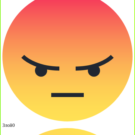
Злой
0