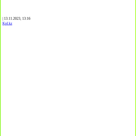
| 13.11.2023, 13:16
Kpl.kz