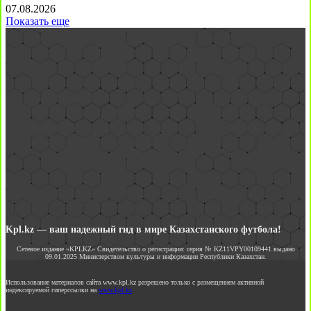
07.08.2026
Показать еще
Kpl.kz — ваш надежный гид в мире Казахстанского футбола!
Сетевое издание «KPLKZ» Свидетельство о регистрации: серия № KZ11VPY00109441 выдано
09.01.2025 Министерством культуры и информации Республики Казахстан.
Использование материалов сайта www.kpl.kz разрешено только с размещением активной
индексируемой гиперссылки на
www.kpl.kz