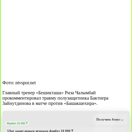
Фото: ntvspor.net
Главный тренер «Бешикташа» Риза Чалымбай
прокомментировал травму полузащитника Бактиера
Зайнутдинова в матче против «Башакшехира».
Получить бонус
→
Фрибет 10 000 ₸
Ubet дарит новым игрокам фрибет 10 000 ₸