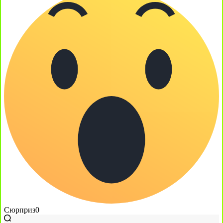
Сюрприз
0