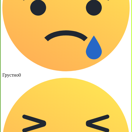
Грустно
0