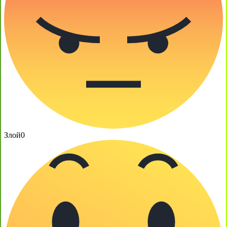
Злой
0