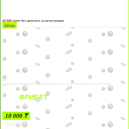
10 000 тенге
без депозита за регистрацию
Забрать
21+
Лицензии №24514359, выданной комитетом индустрии туризма Министерства культуры и спорта Республики Казахстан срок до 27 сентября
2034 года.
ФРИБЕТ
БЕЗ УСЛОВИЙ
10 000 ₸
На сайт