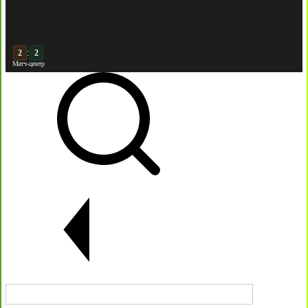
:
3
2
Матч-центр