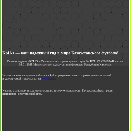
Kpl.kz — ваш надежный гид в мире Казахстанского футбола!
Сетевое издание «KPLKZ» Свидетельство о регистрации: серия № KZ11VPY00109441 выдано
09.01.2025 Министерством культуры и информации Республики Казахстан.
Использование материалов сайта www.kpl.kz разрешено только с размещением активной
индексируемой гиперссылки на
www.kpl.kz
Участие в азартных играх может вызвать игровую зависимость. Придерживайтесь правил
(принципов) ответственной игры.