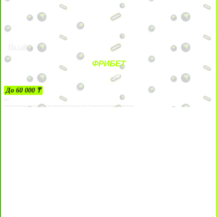
На сайт
ФРИБЕТ
ЗА ДЕПОЗИТЫ
До 60 000 ₸
21+
Лицензии №24514359, выданной комитетом индустрии туризма Министерства культуры и спорта Республики Казахстан срок до 27 сентября 2034 года.