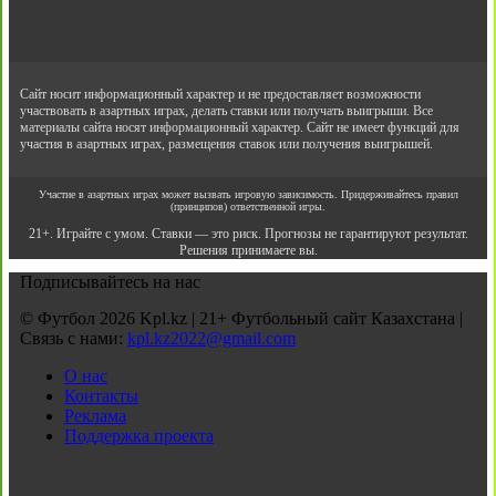
Сайт носит информационный характер и не предоставляет возможности
участвовать в азартных играх, делать ставки или получать выигрыши. Все
материалы сайта носят информационный характер. Сайт не имеет функций для
участия в азартных играх, размещения ставок или получения выигрышей.
Участие в азартных играх может вызвать игровую зависимость. Придерживайтесь правил
(принципов) ответственной игры.
21+. Играйте с умом. Ставки — это риск. Прогнозы не гарантируют результат.
Решения принимаете вы.
Подписывайтесь на нас
© Футбол 2026 Kpl.kz | 21+ Футбольный сайт Казахстана |
Связь с нами:
kpl.kz2022@gmail.com
О нас
Контакты
Реклама
Поддержка проекта