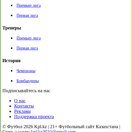
Премьер лига
Первая лига
Тренеры
Премьер лига
Первая лига
История
Чемпионы
Бомбардиры
Подписывайтесь на нас
О нас
Контакты
Реклама
Поддержка проекта
© Футбол 2026 Kpl.kz | 21+ Футбольный сайт Казахстана |
Связь с нами:
kpl.kz2022@gmail.com