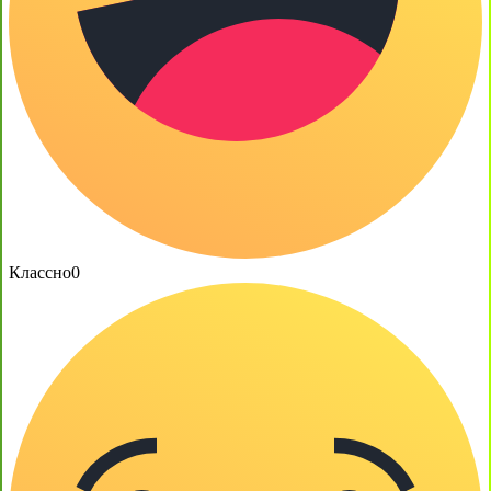
Классно
0