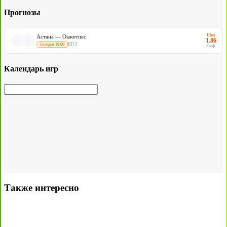
Прогнозы
Ubet
Астана — Окжетпес
1.86
КПЛ
Сегодня 18:00
Коэф.
Календарь игр
Также интересно