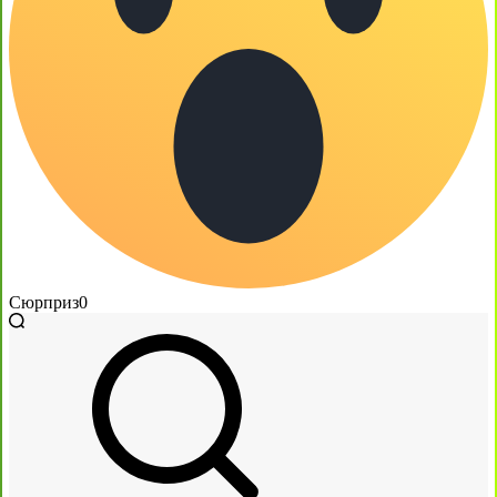
Сюрприз
0