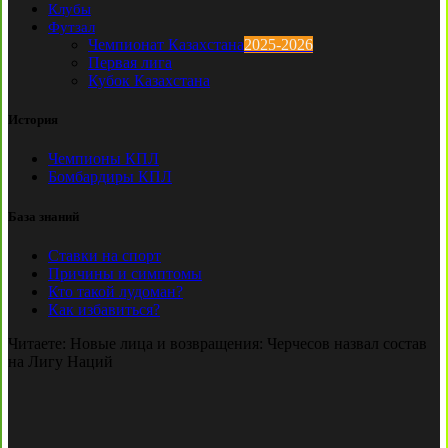
Клубы
Футзал
Чемпионат Казахстана
2025-2026
Первая лига
Кубок Казахстана
История
Чемпионы КПЛ
Бомбардиры КПЛ
База знаний
Ставки на спорт
Причины и симптомы
Кто такой лудоман?
Как избавиться?
Читаете:
Новые лица и возвращения: Черчесов назвал состав
на Лигу Наций