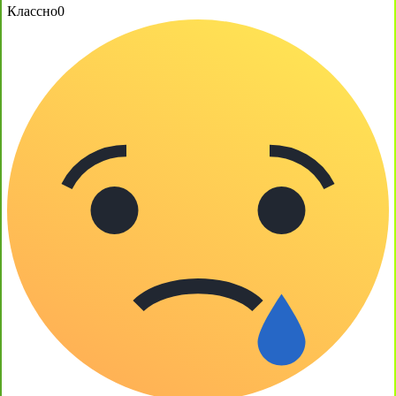
Классно
0