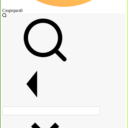
Сюрприз
0