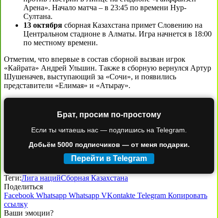
Арена». Начало матча – в 23:45 по времени Нур-
Султана.
13 октября
сборная Казахстана примет Словению на
Центральном стадионе в Алматы. Игра начнется в 18:00
по местному времени.
Отметим, что впервые в состав сборной вызван игрок
«Кайрата» Андрей Ульшин. Также в сборную вернулся Артур
Шушеначев, выступающий за «Сочи», и появились
представители «Елимая» и «Атырау».
Брат, просим по-простому
Если ты читаешь нас — подпишись на Telegram.
Добьём 5000 подписчиков — от меня подарки.
Перейти в Telegram
Теги:
Лига наций
Сборная Казахстана
Поделиться
Facebook
Whatsapp
Whatsapp
VKontakte
Telegram
Копировать
ссылку
Ваши эмоции?