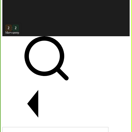
:
3
Матч-центр