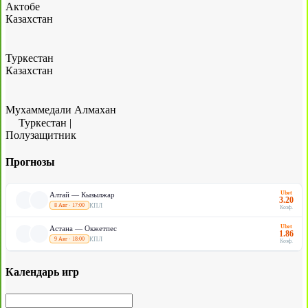
Актобе
Казахстан
Туркестан
Казахстан
Мухаммедали Алмахан
Туркестан
|
Полузащитник
Прогнозы
Ubet
Алтай — Кызылжар
3.20
КПЛ
8 Авг · 17:00
Коэф.
Ubet
Астана — Окжетпес
1.86
КПЛ
9 Авг · 18:00
Коэф.
Календарь игр