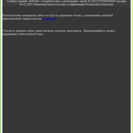
Сетевое издание «KPLKZ» Свидетельство о регистрации: серия № KZ11VPY00109441 выдано
09.01.2025 Министерством культуры и информации Республики Казахстан.
Использование материалов сайта www.kpl.kz разрешено только с размещением активной
индексируемой гиперссылки на
www.kpl.kz
Участие в азартных играх может вызвать игровую зависимость. Придерживайтесь правил
(принципов) ответственной игры.