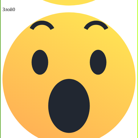
Злой
0