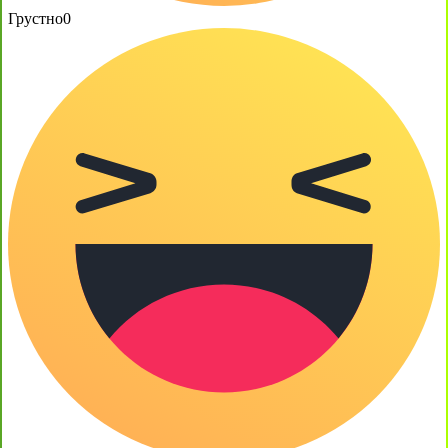
Грустно
0