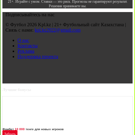
21+. Играйте с умом. Ставки — это риск. Прогнозы не гарантируют результат.
Решения принимаете вы.
Подписывайтесь на нас
© Футбол 2026 Kpl.kz | 21+ Футбольный сайт Казахстана |
Связь с нами:
kpl.kz2022@gmail.com
О нас
Контакты
Реклама
Поддержка проекта
Лучшие бонусы
Фрибет
10 000
тенге для новых игроков
Забрать