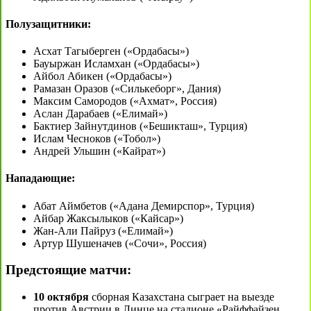
Полузащитники:
Асхат Тагыберген («Ордабасы»)
Бауыржан Исламхан («Ордабасы»)
Айбол Абикен («Ордабасы»)
Рамазан Оразов («Силькеборг», Дания)
Максим Самородов («Ахмат», Россия)
Аслан Дарабаев («Елимай»)
Бактиер Зайнутдинов («Бешикташ», Турция)
Ислам Чесноков («Тобол»)
Андрей Ульшин («Кайрат»)
Нападающие:
Абат Аймбетов («Адана Демирспор», Турция)
Айбар Жаксылыков («Кайсар»)
Жан-Али Пайруз («Елимай»)
Артур Шушеначев («Сочи», Россия)
Предстоящие матчи:
10 октября
сборная Казахстана сыграет на выезде
против Австрии в Линце на стадионе «Райффайзен