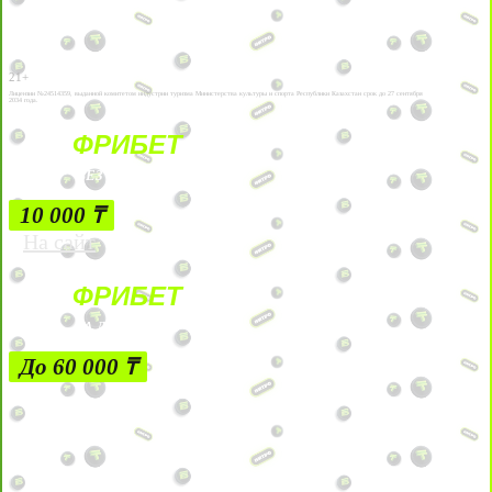
21+
Лицензии №24514359, выданной комитетом индустрии туризма Министерства культуры и спорта Республики Казахстан срок до 27 сентября
2034 года.
ФРИБЕТ
БЕЗ УСЛОВИЙ
10 000 ₸
На сайт
ФРИБЕТ
ЗА ДЕПОЗИТЫ
До 60 000 ₸