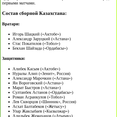
первыми матчами.
Состав сборной Казахстана:
Вратари:
Игорь Шацкий («Актобе»)
Александр Заруцкий («Астана»)
Стас Покатилов («Тобол»)
Бекхан Шайзада («Ордабасы»)
Защитники:
Алибек Касым («Актобе»)
Нуралы Алип («Зенит», Россия)
Александр Марочкин («Астана»)
Ян Вороговский («Астана»)
Марат Быстров («Астана»)
Султанбек Астанов («Ордабасы»)
Роман Асранкулов («Тобол»)
Лев Скворцов («Шинник», Россия)
Асхат Балтабеков («Жетысу»)
Улар Жаксыбаев («Кызылжар»)
Адильбек Жумаханов («Атырау»)