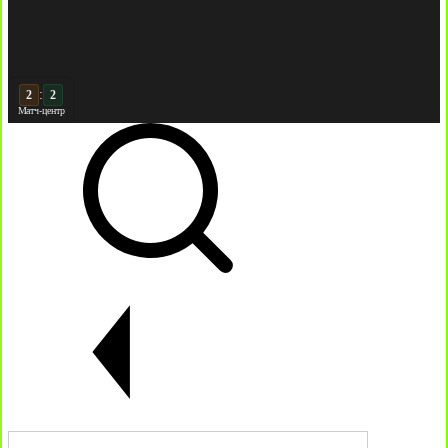
:
3
2
Матч-центр