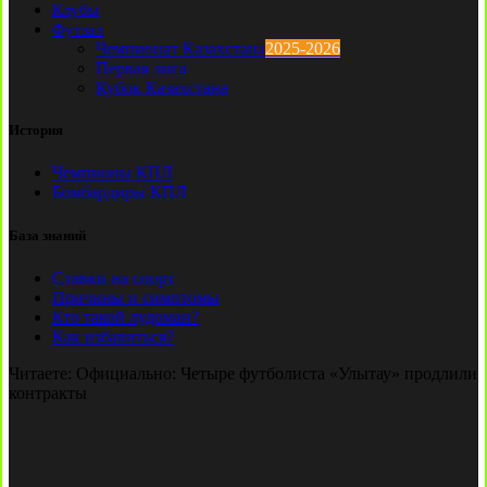
Клубы
Футзал
Чемпионат Казахстана
2025-2026
Первая лига
Кубок Казахстана
История
Чемпионы КПЛ
Бомбардиры КПЛ
База знаний
Ставки на спорт
Причины и симптомы
Кто такой лудоман?
Как избавиться?
Читаете:
Официально: Четыре футболиста «Улытау» продлили
контракты