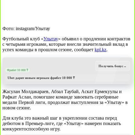
Фото: instagram/Улытау
Футбольный клуб «
Улытау
» объявил о продлении контрактов
с четырьмя игроками, которые внесли значительный вклад в
успех команды в прошлом сезоне, сообщает
kpl.kz
.
Получить бонус
→
Фрибет 10 000 ₸
Ubet дарит новым игрокам фрибет 10 000 ₸
Жасулан Молдакараев, Абзал Таубай, Аскат Ермекуулы и
Рафкат Аслан, помогшие команде завоевать серебряные
медали Первой лиги, продолжат выступления за «Улытау» в
новом сезоне.
Для клуба это важный шаг в укреплении состава перед
дебютом в Премьер-лиге, где «Улытау» намерен показать
конкурентоспособную игру.