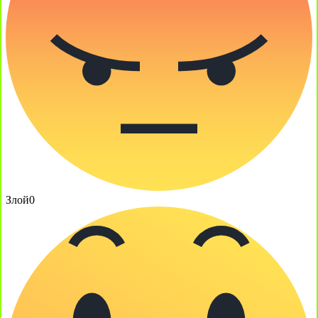
Злой
0