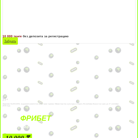
10 000 тенге
без депозита за регистрацию
Забрать
21+
Лицензии №24514359, выданной комитетом индустрии туризма Министерства культуры и спорта Республики Казахстан срок до 27 сентября
2034 года.
ФРИБЕТ
БЕЗ УСЛОВИЙ
10 000 ₸