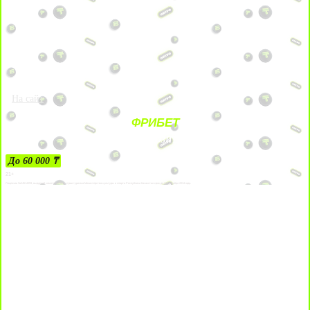
На сайт
ФРИБЕТ
ЗА ДЕПОЗИТЫ
До 60 000 ₸
21+
Лицензии №24514359, выданной комитетом индустрии туризма Министерства культуры и спорта Республики Казахстан срок до 27 сентября 2034 года.