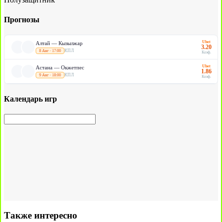
Прогнозы
Ubet
Алтай — Кызылжар
3.20
КПЛ
8 Авг · 17:00
Коэф.
Ubet
Астана — Окжетпес
1.86
КПЛ
9 Авг · 18:00
Коэф.
Календарь игр
Также интересно