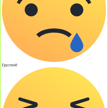
Грустно
0