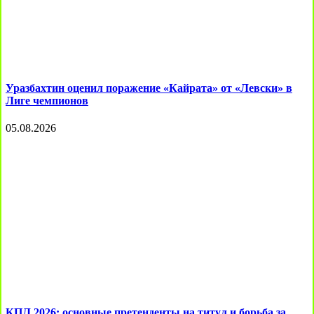
Уразбахтин оценил поражение «Кайрата» от «Левски» в
Лиге чемпионов
05.08.2026
КПЛ 2026: основные претенденты на титул и борьба за