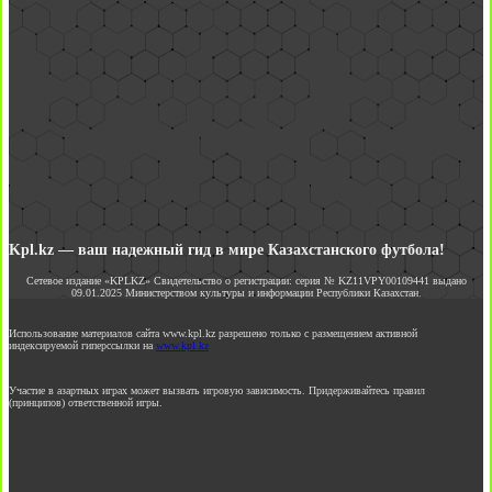
Kpl.kz — ваш надежный гид в мире Казахстанского футбола!
Сетевое издание «KPLKZ» Свидетельство о регистрации: серия № KZ11VPY00109441 выдано
09.01.2025 Министерством культуры и информации Республики Казахстан.
Использование материалов сайта www.kpl.kz разрешено только с размещением активной
индексируемой гиперссылки на
www.kpl.kz
Участие в азартных играх может вызвать игровую зависимость. Придерживайтесь правил
(принципов) ответственной игры.