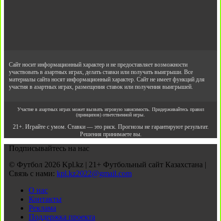
Сайт носит информационный характер и не предоставляет возможности
участвовать в азартных играх, делать ставки или получать выигрыши. Все
материалы сайта носят информационный характер. Сайт не имеет функций для
участия в азартных играх, размещения ставок или получения выигрышей.
Участие в азартных играх может вызвать игровую зависимость. Придерживайтесь правил
(принципов) ответственной игры.
21+. Играйте с умом. Ставки — это риск. Прогнозы не гарантируют результат.
Решения принимаете вы.
Подписывайтесь на нас
© Футбол 2026 Kpl.kz | 21+ Футбольный сайт Казахстана |
Связь с нами:
kpl.kz2022@gmail.com
О нас
Контакты
Реклама
Поддержка проекта