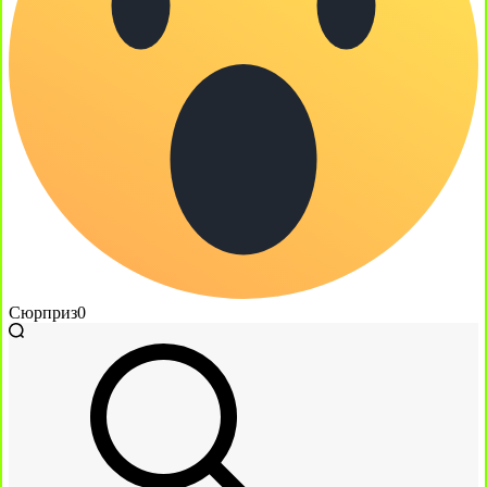
Сюрприз
0