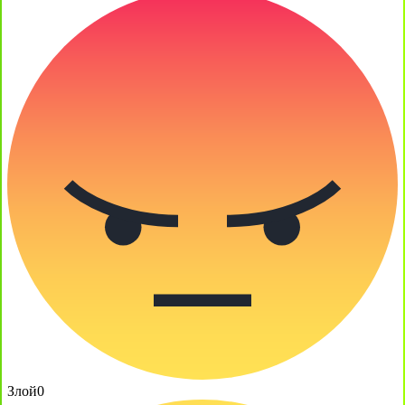
Злой
0