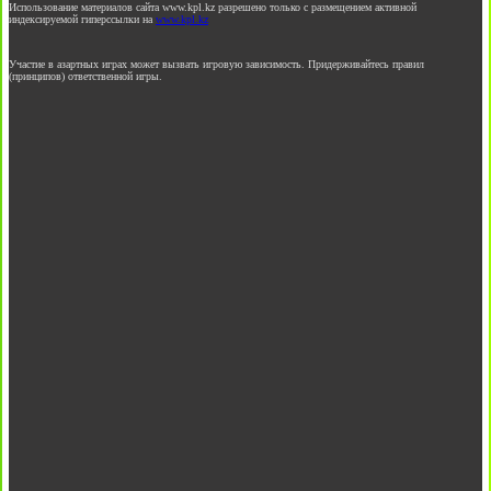
Использование материалов сайта www.kpl.kz разрешено только с размещением активной
индексируемой гиперссылки на
www.kpl.kz
Участие в азартных играх может вызвать игровую зависимость. Придерживайтесь правил
(принципов) ответственной игры.