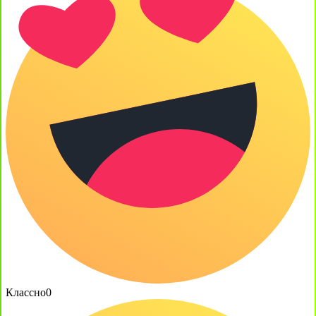
Классно
0