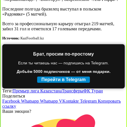
Последние полгода бразилец выступал в польском
«Радомяке» (5 матчей).
Всего за профессиональную карьеру отыграл 219 матчей,
забил 31 гол и отметился 17 голевыми передачами.
Источник:
KazFootball.kz
Брат, просим по-простому
Если ты читаешь нас — подпишись на Telegram.
Добьём 5000 подписчиков — от меня подарки.
Перейти в Telegram
Теги:
Премьер лига Казахстана
Трансферы
ФК Туран
Поделиться
Facebook
Whatsapp
Whatsapp
VKontakte
Telegram
Копировать
ссылку
Ваши эмоции?