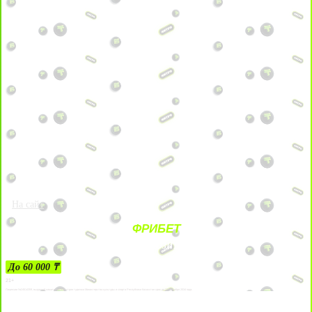
На сайт
ФРИБЕТ
ЗА ДЕПОЗИТЫ
До 60 000 ₸
21+
Лицензии №24514359, выданной комитетом индустрии туризма Министерства культуры и спорта Республики Казахстан срок до 27 сентября 2034 года.