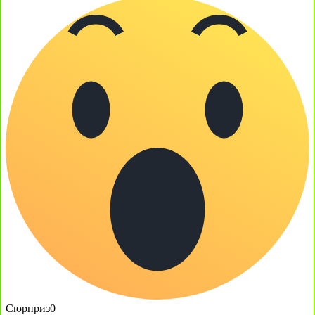
Сюрприз
0