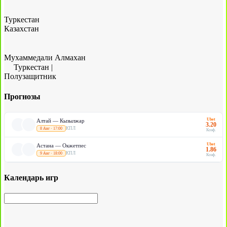
Туркестан
Казахстан
Мухаммедали Алмахан
Туркестан
|
Полузащитник
Прогнозы
Ubet
Алтай — Кызылжар
3.20
КПЛ
8 Авг · 17:00
Коэф.
Ubet
Астана — Окжетпес
1.86
КПЛ
9 Авг · 18:00
Коэф.
Календарь игр