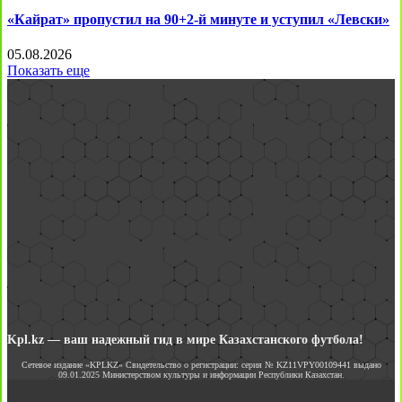
«Кайрат» пропустил на 90+2-й минуте и уступил «Левски»
05.08.2026
Показать еще
Kpl.kz — ваш надежный гид в мире Казахстанского футбола!
Сетевое издание «KPLKZ» Свидетельство о регистрации: серия № KZ11VPY00109441 выдано
09.01.2025 Министерством культуры и информации Республики Казахстан.