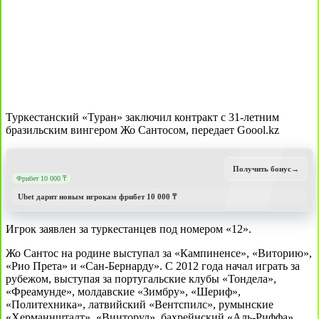
Туркестанский «Туран» заключил контракт с 31-летним
бразильским вингером Жо Сантосом, передает Goool.kz
Получить бонус
→
Фрибет 10 000 ₸
Ubet дарит новым игрокам фрибет 10 000 ₸
Игрок заявлен за туркестанцев под номером «12».
Жо Сантос на родине выступал за «Кампиненсе», «Виторию»,
«Рио Прета» и «Сан-Бернарду». С 2012 года начал играть за
рубежом, выступая за португальские клубы «Тондела»,
«Фреамунде», молдавские «Зимбру», «Шериф»,
«Политехника», латвийский «Вентспилс», румынские
«Херманнштадт», «Вииторул», бахрейнский «Аль-Риффа».