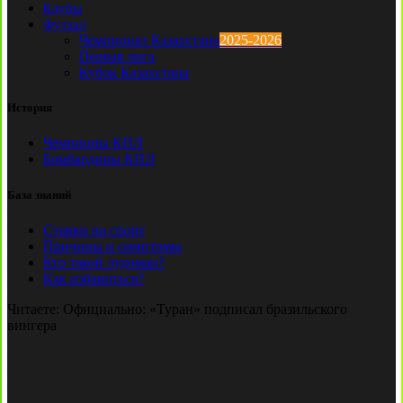
Клубы
Футзал
Чемпионат Казахстана
2025-2026
Первая лига
Кубок Казахстана
История
Чемпионы КПЛ
Бомбардиры КПЛ
База знаний
Ставки на спорт
Причины и симптомы
Кто такой лудоман?
Как избавиться?
Читаете:
Официально: «Туран» подписал бразильского
вингера