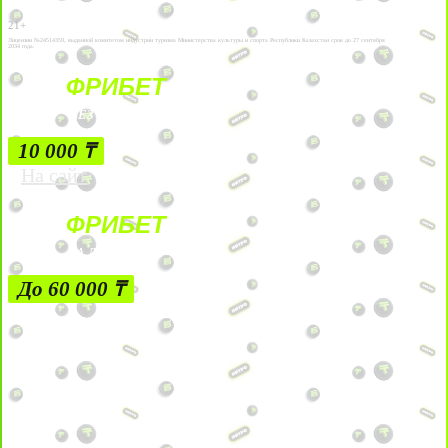
21+
Лицензии №24514359, выданной комитетом индустрии туризма Министерства культуры и спорта Республики Казахстан срок до 27 сентября
2034 года.
ФРИБЕТ
БЕЗ УСЛОВИЙ
10 000 ₸
На сайт
ФРИБЕТ
ЗА ДЕПОЗИТЫ
До 60 000 ₸