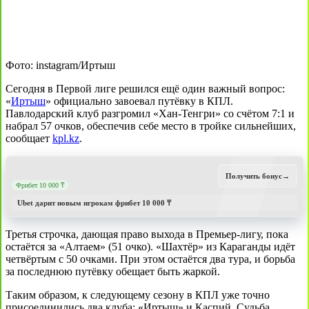
Фото: instagram/Иртыш
Сегодня в Первой лиге решился ещё один важный вопрос:
«
Иртыш
» официально завоевал путёвку в КПЛ.
Павлодарский клуб разгромил «Хан-Тенгри» со счётом 7:1 и
набрал 57 очков, обеспечив себе место в тройке сильнейших,
сообщает
kpl.kz
.
Получить бонус
→
Фрибет 10 000 ₸
Ubet дарит новым игрокам фрибет 10 000 ₸
Третья строчка, дающая право выхода в Премьер-лигу, пока
остаётся за «Алтаем» (51 очко). «Шахтёр» из Караганды идёт
четвёртым с 50 очками. При этом остаётся два тура, и борьба
за последнюю путёвку обещает быть жаркой.
Таким образом, к следующему сезону в КПЛ уже точно
присоединились два клуба: «Иртыш» и Каспий. Судьба