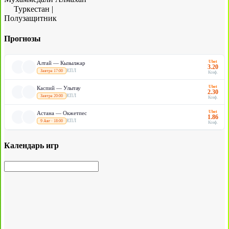
Туркестан
|
Полузащитник
Прогнозы
Ubet
Алтай — Кызылжар
3.20
КПЛ
Завтра 17:00
Коэф.
Ubet
Каспий — Улытау
2.30
КПЛ
Завтра 20:00
Коэф.
Ubet
Астана — Окжетпес
1.86
КПЛ
9 Авг · 18:00
Коэф.
Календарь игр