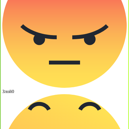
Злой
0