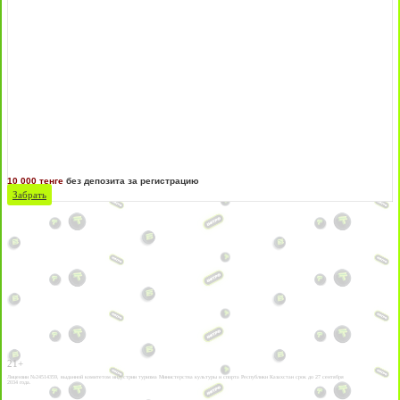
10 000 тенге
без депозита за регистрацию
Забрать
21+
Лицензии №24514359, выданной комитетом индустрии туризма Министерства культуры и спорта Республики Казахстан срок до 27 сентября
2034 года.