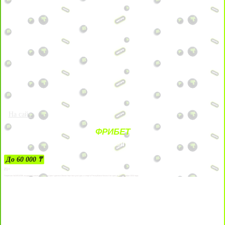
На сайт
ФРИБЕТ
ЗА ДЕПОЗИТЫ
До 60 000 ₸
21+
Лицензии №24514359, выданной комитетом индустрии туризма Министерства культуры и спорта Республики Казахстан срок до 27 сентября 2034 года.