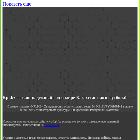
Показать еще
Kpl.kz — ваш надежный гид в мире Казахстанского футбола!
Сетевое издание «KPLKZ» Свидетельство о регистрации: серия № KZ11VPY00109441 выдано
09.01.2025 Министерством культуры и информации Республики Казахстан.
Использование материалов сайта www.kpl.kz разрешено только с размещением активной
индексируемой гиперссылки на
www.kpl.kz
Участие в азартных играх может вызвать игровую зависимость. Придерживайтесь правил