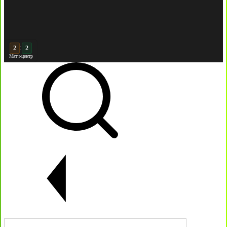
:
3
Матч-центр