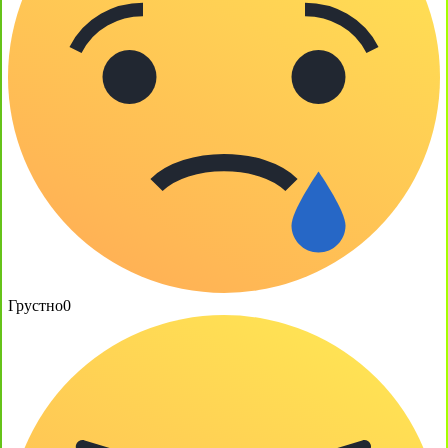
Грустно
0