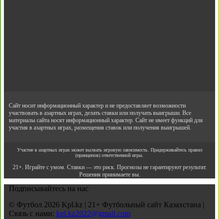
Сайт носит информационный характер и не предоставляет возможности
участвовать в азартных играх, делать ставки или получать выигрыши. Все
материалы сайта носят информационный характер. Сайт не имеет функций для
участия в азартных играх, размещения ставок или получения выигрышей.
Участие в азартных играх может вызвать игровую зависимость. Придерживайтесь правил
(принципов) ответственной игры.
21+. Играйте с умом. Ставки — это риск. Прогнозы не гарантируют результат.
Решения принимаете вы.
Подписывайтесь на нас
© Футбол 2026 Kpl.kz | 21+ Футбольный сайт Казахстана |
Связь с нами:
kpl.kz2022@gmail.com